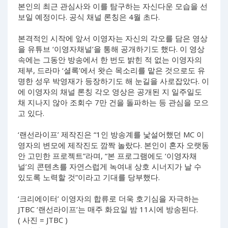
본인의 최근 관심사와 이를 탐구하는 자신다운 모습을 선
보일 예정이다. 공식 채널 론칭은 4월 초다.
본격적인 시작에 앞서 이영자는 자신의 각오를 담은 영상
을 유튜브 ‘이영자채널’을 통해 공개하기도 했다. 이 영상
속에는 그동안 방송에서 한 번도 밝힌 적 없는 이영자의
제부, 드라마 ‘셜록’에서 왓슨 목소리를 맡은 것으로도 유
명한 성우 박영재가 등장하기도 해 눈길을 사로잡았다. 이
에 이영자의 채널 론칭 각오 영상은 공개된 지 일주일도
채 지나지 않아 조회수 7만 건을 돌파하는 등 관심을 모으
고 있다.
‘랜선라이프’ 제작진은 “1인 방송계를 낯설어했던 MC 이
영자의 변모에 제작진도 깜짝 놀랐다. 본인이 혼자 오랫동
안 고민한 프로젝트”라며, “본 프로그램에도 ‘이영자채
널’의 콘텐츠를 자연스럽게 녹여내 상호 시너지가 날 수
있도록 노력할 것”이라고 기대를 당부했다.
‘크리에이터’ 이영자의 합류로 더욱 호기심을 자극하는
JTBC ‘랜선라이프’는 매주 화요일 밤 11시에 방송된다.
( 사진 = JTBC )