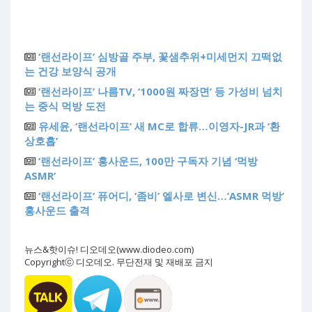
‘랜선라이프’ 심방골 주부, 꽃샘추위+미세먼지 끄떡없
는 건강 보양식 공개
‘랜선라이프’ 나름TV, ‘1000원 짜장면’ 등 가성비 넘치
는 중식 먹방 도전
유세윤, ‘랜선라이프’ 새 MC로 합류…이영자-JR과 ‘환
상호흡’
‘랜선라이프’ 홍사운드, 100만 구독자 기념 ‘먹방
ASMR’
‘랜선라이프’ 퓨어디, ‘좀비’ 엘사로 변신…’ASMR 먹방’
홍사운드 출격
뉴스&핫이슈! 디오데오(www.diodeo.com)
Copyrightⓒ 디오데오. 무단전재 및 재배포 금지