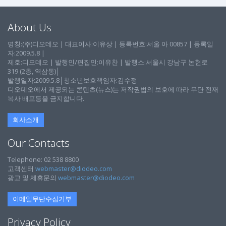
About Us
명칭:(주)디오데오 | 대표이사:이유상 | 등록번호:서울 아 00857 | 등록일
자:2009.5.8 |
제호:디오데오 | 발행인/편집인:이유찬 | 발행소:서울시 강남구 논현로
319 (2층, 역삼동)│
발행일자:2009.5.8│청소년보호책임자:김수정
디오데오에서 제공되는 콘텐츠(뉴스)는 저작권법의 보호에 따라 무단 전재
복사 배포등을 금지합니다.
회사소개
Our Contacts
Telephone: 02 538 8800
고객센터
webmaster@diodeo.com
광고 및 제휴문의
webmaster@diodeo.com
이메일무단수집거부
Privacy Policy