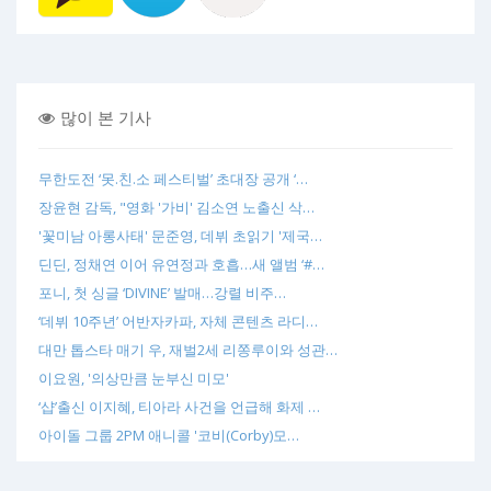
많이 본 기사
무한도전 ‘못.친.소 페스티벌’ 초대장 공개 ‘…
장윤현 감독, "영화 '가비' 김소연 노출신 삭…
'꽃미남 아롱사태' 문준영, 데뷔 초읽기 '제국…
딘딘, 정채연 이어 유연정과 호흡…새 앨범 ‘#…
포니, 첫 싱글 ‘DIVINE’ 발매…강렬 비주…
‘데뷔 10주년’ 어반자카파, 자체 콘텐츠 라디…
대만 톱스타 매기 우, 재벌2세 리쫑루이와 성관…
이요원, '의상만큼 눈부신 미모'
‘샵’출신 이지혜, 티아라 사건을 언급해 화제 …
아이돌 그룹 2PM 애니콜 '코비(Corby)모…