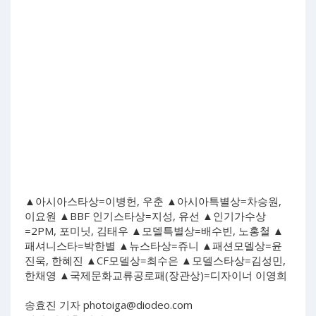
▲아시아스타상=이병헌, 우춘 ▲아시아특별상=차승원,
이요원 ▲BBF 인기스타상=지성, 유선 ▲인기가수상
=2PM, 포미닛, 김태우 ▲모델특별상=배수빈, 노홍철 ▲
패셔니스타=박한별 ▲뉴스타상=쥬니 ▲패션모델상=윤
진욱, 한혜진 ▲CF모델상=최수은 ▲모델스타상=김성민,
한채영 ▲국제문화교류공로패(장관상)=디자이너 이영희
송효진 기자
photoiga@diodeo.com