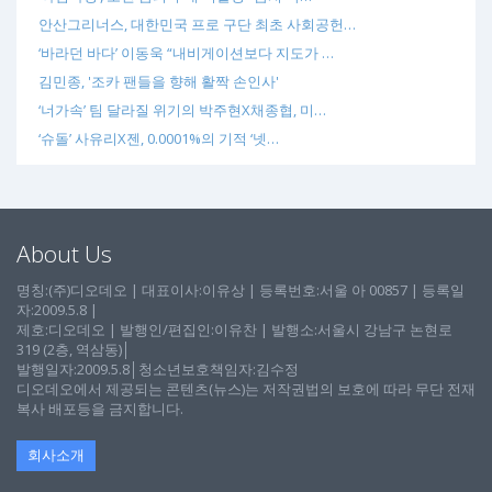
안산그리너스, 대한민국 프로 구단 최초 사회공헌…
‘바라던 바다’ 이동욱 “내비게이션보다 지도가 …
김민종, '조카 팬들을 향해 활짝 손인사'
‘너가속’ 팀 달라질 위기의 박주현X채종협, 미…
‘슈돌’ 사유리X젠, 0.0001%의 기적 ‘넷…
About Us
명칭:(주)디오데오 | 대표이사:이유상 | 등록번호:서울 아 00857 | 등록일
자:2009.5.8 |
제호:디오데오 | 발행인/편집인:이유찬 | 발행소:서울시 강남구 논현로
319 (2층, 역삼동)│
발행일자:2009.5.8│청소년보호책임자:김수정
디오데오에서 제공되는 콘텐츠(뉴스)는 저작권법의 보호에 따라 무단 전재
복사 배포등을 금지합니다.
회사소개