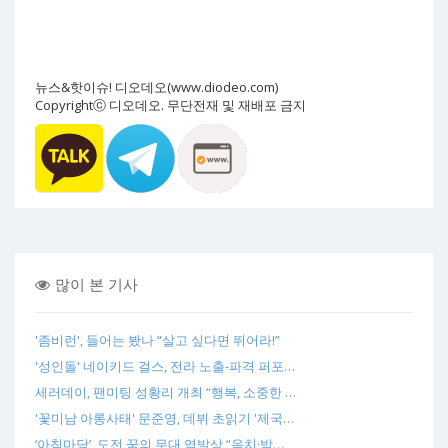
뉴스&핫이슈! 디오데오(www.diodeo.com)
Copyrightⓒ 디오데오. 무단전재 및 재배포 금지
많이 본 기사
'좀비런', 들어는 봤나 “살고 싶다면 뛰어라!”
'성인돌' 네이키드 걸스, 전라 노출-파격 퍼포…
세러데이, 팬미팅 성황리 개최 “행복, 소중한 …
'꽃미남 아롱사태' 문준영, 데뷔 초읽기 '제국…
‘아침마당’, 도전 꿈의 무대 역발상 “음치·박…