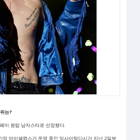
1위는?
퇴폐미 원탑 남자스타로 선정됐다.
기업 마이셀렙스가 운영 중인 익사이팅디시가 지난 2일부