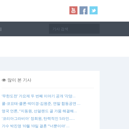
지
많이 본 기사
‘무한도전’ 가요제 두 번째 이야기 공개 ‘각양…
쿨-코요태-클론-박미경-김원준, 연말 합동공연 …
영국 언론, “지동원, 선덜랜드 골 가뭄 해결해…
'코리아그라비아' 정희원, 탄력적인 S라인...…
가수 박진영 10월 10일 결혼 “‘너뿐이야’ …