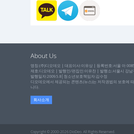
About Us
명칭:(주)디오데오 | 대표이사:이유상 | 등록번호:서울 아 00857 
제호:디오데오 | 발행인/편집인:이유찬 | 발행소:서울시 강남구 논
발행일자:2009.5.8│청소년보호책임자:김수정
디오데오에서 제공되는 콘텐츠(뉴스)는 저작권법의 보호에 따
니다.
회사소개
Copyright © 2000-2026 DioDeo. All Rights Reserved.