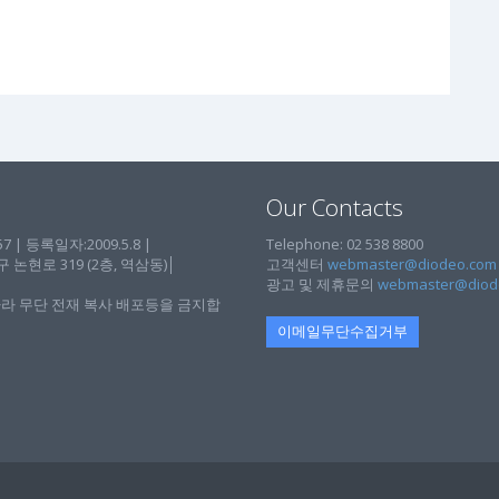
Our Contacts
| 등록일자:2009.5.8 |
Telephone: 02 538 8800
현로 319 (2층, 역삼동)│
고객센터
webmaster@diodeo.com
광고 및 제휴문의
webmaster@diod
라 무단 전재 복사 배포등을 금지합
이메일무단수집거부