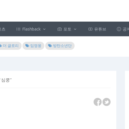
포츠
Flashback
포토
유튜브
공
더 글로리
임영웅
방탄소년단
‘심쿵’”