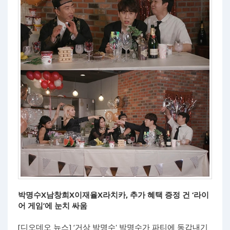
박명수X남창희X이재율X라치카, 추가 혜택 증정 건 ‘라이
어 게임’에 눈치 싸움
[디오데오 뉴스] ‘거상 박명수' 박명수가 파티에 동갑내기