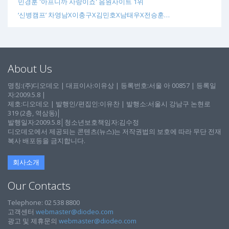
민경훈 '아프니까 사랑이죠' 음원사이트 1위
‘신병캠프’ 차영남X이충구X김민호X남태우X전승훈…
About Us
명칭:(주)디오데오 | 대표이사:이유상 | 등록번호:서울 아 00857 | 등록일
자:2009.5.8 |
제호:디오데오 | 발행인/편집인:이유찬 | 발행소:서울시 강남구 논현로
319 (2층, 역삼동)│
발행일자:2009.5.8│청소년보호책임자:김수정
디오데오에서 제공되는 콘텐츠(뉴스)는 저작권법의 보호에 따라 무단 전재
복사 배포등을 금지합니다.
회사소개
Our Contacts
Telephone: 02 538 8800
고객센터
webmaster@diodeo.com
광고 및 제휴문의
webmaster@diodeo.com