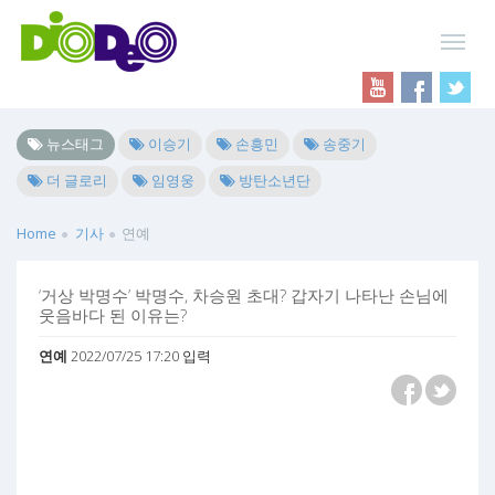
뉴스태그
이승기
손흥민
송중기
더 글로리
임영웅
방탄소년단
Home
기사
연예
‘거상 박명수’ 박명수, 차승원 초대? 갑자기 나타난 손님에
웃음바다 된 이유는?
연예
2022/07/25 17:20 입력