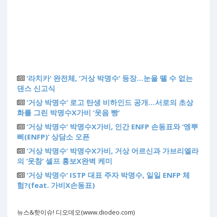
‘라치카’ 완전체, ‘거상 박명수’ 등장…눈을 뗄 수 없는
댄스 신고식
‘거상 박명수’ 로고 탄생 비하인드 공개…서로의 초상
화를 그린 박명수X가비 ‘웃음 빵’
‘거상 박명수’ 박명수X가비, 인간 ENFP 손동표와 ‘엥뿌
삐(ENFP)’ 상담소 오픈
‘거상 박명수’ 박명수X가비, 거상 어르신과 가브리엘라
의 ‘웃참’ 셀프 홍보X완벽 케미
‘거상 박명수’ ISTP 대표 주자 박명수, 일일 ENFP 체
험?(feat. 가비X손동표)
뉴스&핫이슈! 디오데오(www.diodeo.com)