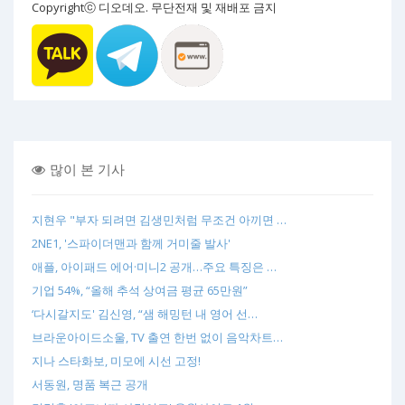
Copyrightⓒ 디오데오. 무단전재 및 재배포 금지
많이 본 기사
지현우 "부자 되려면 김생민처럼 무조건 아끼면 …
2NE1, '스파이더맨과 함께 거미줄 발사'
애플, 아이패드 에어·미니2 공개…주요 특징은 …
기업 54%, “올해 추석 상여금 평균 65만원”
‘다시갈지도' 김신영, “샘 해밍턴 내 영어 선…
브라운아이드소울, TV 출연 한번 없이 음악차트…
지나 스타화보, 미모에 시선 고정!
서동원, 명품 복근 공개