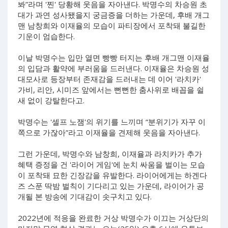
봐”라며 '찐' 당황해 웃음을 자아낸다. 박명수의 차승원 초
대가 과연 성사됐을지 궁금증을 더하는 가운데, 후배 개그
맨 남창희와 이재율의 모습이 파티장에서 포착돼 불길한
기운이 엄습한다.
이날 박명수는 입만 열면 빵빵 터지는 후배 개그맨 이재율
의 입담과 활약에 부러움을 드러낸다. 이재율은 차승원 성
대모사로 등장부터 존재감을 드러내는 데 이어 '라치카'
가비, 리안, 시미즈 앞에서는 뻔뻔한 춤사위로 배꼽을 쉴
새 없이 강탈한다고.
박명수는 '셀프 노잼'의 위기를 느끼며 “분위기가 자꾸 이
쪽으로 가잖아”라고 이재율을 견제해 웃음을 자아낸다.
그런 가운데, 박명수와 남창희, 이재율과 라치카가 추가
혜택 증정을 건 '라이어 게임'에 눈치 싸움을 벌이는 모습
이 포착돼 묘한 긴장감을 유발한다. 라이어에게는 하겐다
즈 스푼 딱밤 벌칙이 기다리고 있는 가운데, 라이어가 공
개될 본 방송에 기대감이 솟구치고 있다.
2022년에 적응을 완료한 거상 박명수가 이끄는 거상단의