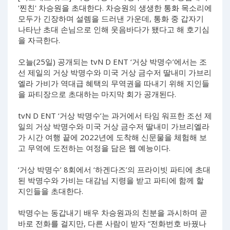
'찐친' 차승원을 초대한다. 차승원의 생생한 통화 목소리에
모두가 긴장하며 설렘을 드러낸 가운데, 통화 중 갑자기
나타난 초대 손님으로 인해 웃음바다가 됐다고 해 호기심
을 자극한다.
오늘(25일) 공개되는 tvN D ENT ‘거상 박명수’에서는 조
선 제일의 거상 박명수와 미국 거상 금수저 딸내미 가브리
엘라 가비가 역대급 혜택의 무역권을 따내기 위해 지인들
을 파티장으로 초대하는 마지막 회가 공개된다.
tvN D ENT ‘거상 박명수’는 과거에서 타임 워프한 조선 제
일의 거상 박명수와 미국 거상 금수저 딸내미 가브리엘라
가 시간 여행 끝에 2022년에 도착해 신문물을 체험해 보
고 무역에 도전하는 여정을 담은 웹 예능이다.
‘거상 박명수’ 8회에서 ‘하겐다즈’의 프라이빗 파티에 초대
된 박명수와 가비는 대감님 지령을 받고 파티에 함께 할
지인들을 초대한다.
박명수는 동갑내기 배우 차승원과의 친분을 과시하며 곧
바로 전화를 걸지만, 다른 사람이 받자 “전화번호 바꿨나