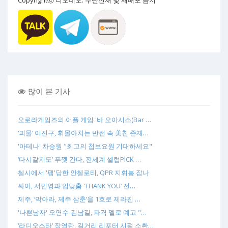
Copyrightⓒ 디오데오. 무단전재 및 재배포 금지
많이 본 기사
오로라게임즈의 어플 게임 '바 오아시스(Bar …
‘괴물’ 여진구, 휘몰아치는 반전 속 美친 존재…
'아테나' 차승원 "최고의 첩보요원 기대하세요"
‘다시갈지도’ 푸껫 간다, 전세계 셀럽PICK …
첼시에서 '팽'당한 안첼로티, QPR 지휘봉 잡나
싸이, 서인영과 입맞춤 'THANK YOU’ 전…
제주, ‘막아라, 제주 삼춘’을 1호로 제라진 …
'나쁜남자' 오연수-김남길, 파격 멜로 예고 "…
‘라디오스타’ 장영란, 길거리 리포터 시절 소환…