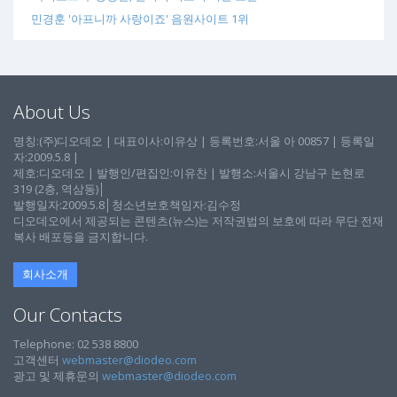
민경훈 '아프니까 사랑이죠' 음원사이트 1위
About Us
명칭:(주)디오데오 | 대표이사:이유상 | 등록번호:서울 아 00857 | 등록일
자:2009.5.8 |
제호:디오데오 | 발행인/편집인:이유찬 | 발행소:서울시 강남구 논현로
319 (2층, 역삼동)│
발행일자:2009.5.8│청소년보호책임자:김수정
디오데오에서 제공되는 콘텐츠(뉴스)는 저작권법의 보호에 따라 무단 전재
복사 배포등을 금지합니다.
회사소개
Our Contacts
Telephone: 02 538 8800
고객센터
webmaster@diodeo.com
광고 및 제휴문의
webmaster@diodeo.com