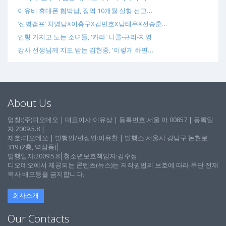
이유비 휴대폰 협박남, 징역 10개월 실형 선고…
‘신병캠프’ 차영남X이충구X김민호X남태우X전승훈…
인형 가지고 노는 소녀들, '카라' 니콜-규리-지영
강사 선생님께 지도 받는 김현중, '이렇게 하면…
About Us
명칭:(주)디오데오 | 대표이사:이유상 | 등록번호:서울 아 00857 | 등록일
자:2009.5.8 |
제호:디오데오 | 발행인/편집인:이유찬 | 발행소:서울시 강남구 논현로
319 (2층, 역삼동)│
발행일자:2009.5.8│청소년보호책임자:김수정
디오데오에서 제공되는 콘텐츠(뉴스)는 저작권법의 보호에 따라 무단 전재
복사 배포등을 금지합니다.
회사소개
Our Contacts