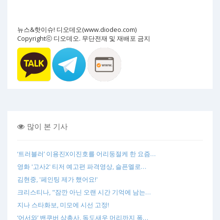
뉴스&핫이슈! 디오데오(www.diodeo.com)
Copyrightⓒ 디오데오. 무단전재 및 재배포 금지
많이 본 기사
‘트러블러’ 이용진X이진호를 어리둥절케 한 요즘…
영화 '고사2' 티저 예고편 파격영상, 슬픈멜로…
김현중, '페인팅 제가 했어요!'
크리스티나, "잠깐 아닌 오랜 시간 기억에 남는…
지나 스타화보, 미모에 시선 고정!
‘어서와’ 밴쿠버 삼총사, 독도새우 머리까지 폭…