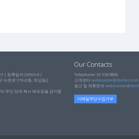
Our Contacts
| 등록일자:2009.5.8 |
Telephone: 02 538 8800
현로 319 (2층, 역삼동)│
고객센터
webmaster@diodeo.com
광고 및 제휴문의
webmaster@diod
라 무단 전재 복사 배포등을 금지합
이메일무단수집거부