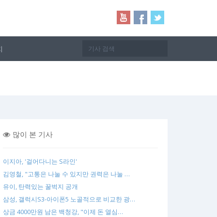
지
많이 본 기사
이지아, '걸어다니는 S라인'
김영철, "고통은 나눌 수 있지만 권력은 나눌 …
유이, 탄력있는 꿀벅지 공개
삼성, 갤럭시S3-아이폰5 노골적으로 비교한 광…
상금 4000만원 남은 백청강, "이제 돈 열심…