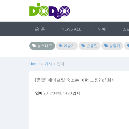
홈
NEWS ALL
연예
스
뉴스태그
이승기
손흥민
송중기
Home
기사
연예
[움짤] 에이프릴 숙소는 이런 느낌? gif 화제
연예
2017/04/06 14:20 입력