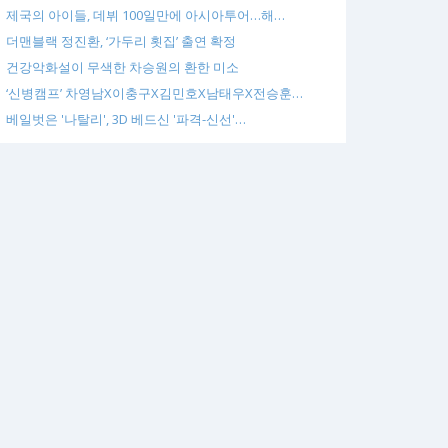
제국의 아이들, 데뷔 100일만에 아시아투어…해…
더맨블랙 정진환, ‘가두리 횟집’ 출연 확정
건강악화설이 무색한 차승원의 환한 미소
‘신병캠프’ 차영남X이충구X김민호X남태우X전승훈…
베일벗은 '나탈리', 3D 베드신 '파격-신선'…