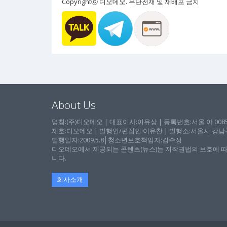
Copyrightⓒ 디오데오. 무단전재 및 재배포 금지
About Us
명칭:(주)디오데오 | 대표이사:이유상 | 등록번호:서울 아 00857 
제호:디오데오 | 발행인/편집인:이유찬 | 발행소:서울시 강남구 논
발행일자:2009.5.8│청소년보호책임자:김수정
디오데오에서 제공되는 콘텐츠(뉴스)는 저작권법의 보호에 따
니다.
회사소개