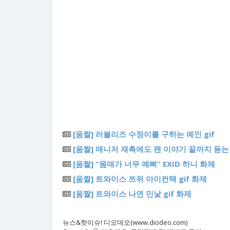
[움짤] 러블리즈 수정이를 구하는 예인 gif
[움짤] 매니저 재촉에도 팬 이야기 끝까지 듣는 
[움짤] “몸매가 너무 예뻐” EXID 하니 화제
[움짤] 트와이스 쯔위 아이컨택 gif 화제
[움짤] 트와이스 나연 민낯 gif 화제
뉴스&핫이슈! 디오데오(www.diodeo.com)