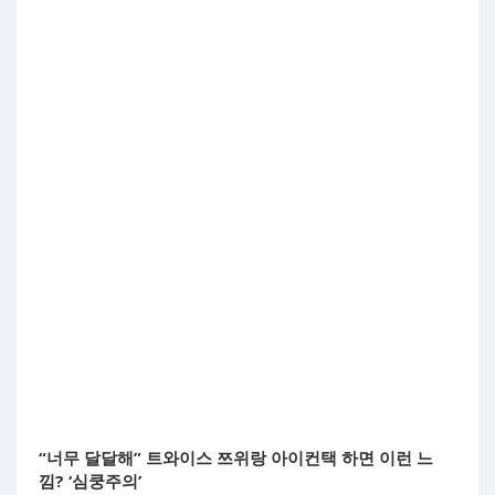
“너무 달달해” 트와이스 쯔위랑 아이컨택 하면 이런 느
낌? ‘심쿵주의’