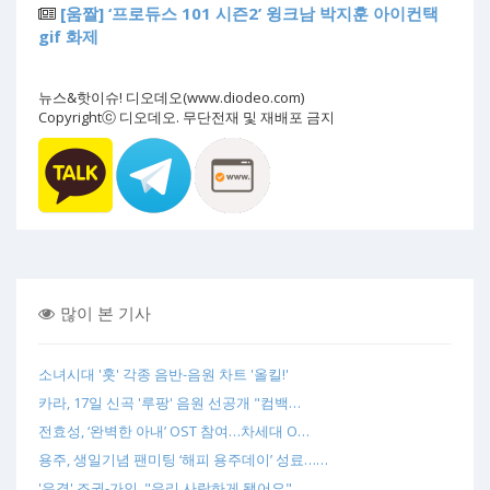
[움짤] ‘프로듀스 101 시즌2’ 윙크남 박지훈 아이컨택
gif 화제
뉴스&핫이슈! 디오데오(www.diodeo.com)
Copyrightⓒ 디오데오. 무단전재 및 재배포 금지
많이 본 기사
소녀시대 '훗' 각종 음반-음원 차트 '올킬!'
카라, 17일 신곡 '루팡' 음원 선공개 "컴백…
전효성, ‘완벽한 아내’ OST 참여…차세대 O…
용주, 생일기념 팬미팅 ‘해피 용주데이’ 성료……
'우결' 조권-가인, "우리 사랑하게 됐어요" …