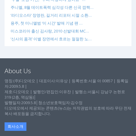
주니엘, 8월 데이트폭력 심각성 다른 신곡 깜짝…
‘라디오스타’ 장영란, 길거리 리포터 시절 소환…
용주, 첫 미니앨범 ‘이 시간’ 발매 기념 팬 …
미스코리아 출신 김사랑, 2010 선발대회 MC…
‘신사의 품격’ 이별 장면에서 흐르는 절절한 노…
About Us
명칭:(주)디오데오 | 대표이사:이유상 | 등록번호:서울 아 00857 | 등록일
자:2009.5.8 |
제호:디오데오 | 발행인/편집인:이유찬 | 발행소:서울시 강남구 논현로
319 (2층, 역삼동)│
발행일자:2009.5.8│청소년보호책임자:김수정
디오데오에서 제공되는 콘텐츠(뉴스)는 저작권법의 보호에 따라 무단 전재
복사 배포등을 금지합니다.
회사소개