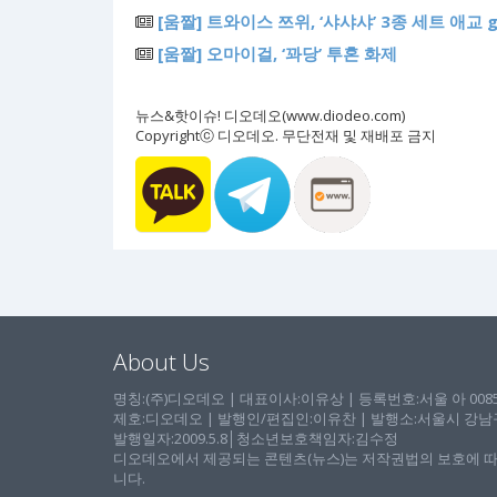
[움짤] 트와이스 쯔위, ‘샤샤샤’ 3종 세트 애교 g
[움짤] 오마이걸, ‘꽈당’ 투혼 화제
뉴스&핫이슈! 디오데오(www.diodeo.com)
Copyrightⓒ 디오데오. 무단전재 및 재배포 금지
About Us
명칭:(주)디오데오 | 대표이사:이유상 | 등록번호:서울 아 00857 
제호:디오데오 | 발행인/편집인:이유찬 | 발행소:서울시 강남구 논
발행일자:2009.5.8│청소년보호책임자:김수정
디오데오에서 제공되는 콘텐츠(뉴스)는 저작권법의 보호에 따
니다.