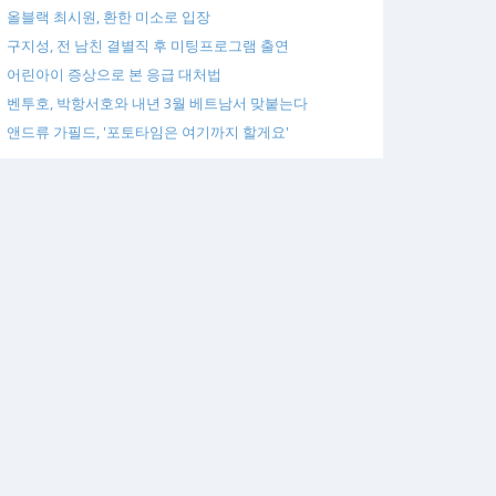
올블랙 최시원, 환한 미소로 입장
구지성, 전 남친 결별직 후 미팅프로그램 출연
어린아이 증상으로 본 응급 대처법
벤투호, 박항서호와 내년 3월 베트남서 맞붙는다
앤드류 가필드, '포토타임은 여기까지 할게요'