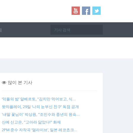
지
많이 본 기사
‘악플의 밤’ 알베르토, “김치만 먹어보고, 식…
왓챠플레이, 29일 ‘나의 눈부신 친구’ 독점 공개
'내딸 꽃님이' 박상원, "조민수와 중년의 원숙…
신예 신고은, "고아라 닮았다!" 화제
2PM 준수 자작곡 ‘얼라이브’, 일본 레코쵸크…