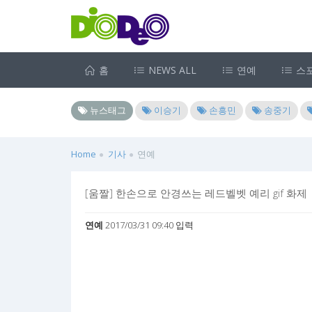
홈
NEWS ALL
연예
스
뉴스태그
이승기
손흥민
송중기
Home
기사
연예
[움짤] 한손으로 안경쓰는 레드벨벳 예리 gif 화제
연예
2017/03/31 09:40 입력