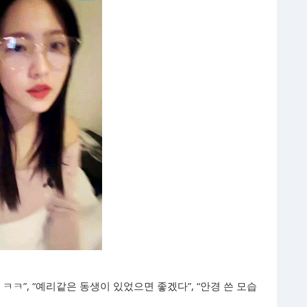
 ㅋㅋ”, “예리같은 동생이 있었으면 좋겠다”, “안경 쓴 모습