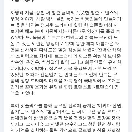
미를 더했다.
자영과 지율, 상현 세 청춘 남녀의 풋풋한 청춘 로맨스와
우정 이야기, 사람 냄새 물씬 풍기는 희동인들이 만들어가
는 웃음 넘치는 정겨운 드라마에 힐링 한 스푼을 더하며
보기만 해도 눈이 시원해지는 아름다운 영상미를 즐길 수
있었다. 또, 녹음이 푸르른 대한민국의 여름을 온전히 느
낄 수 있는 세련된 영상미로 12회 동안 매회 아름다운 자
연을 선사하며 다채로운 힐링 감성을 채웠다. 완벽한 캐릭
터 소화력으로 차세대 ‘로코스타’의 면모를 확실히 보여준
박수영, 추영우, 백성철의 활약 그리고 희동인들의 유쾌한
티키타카, 소박하고 정겨운 시골 풍경을 제대로 느낄 수
있었던 '어쩌다 전원일기'는 언제든 보고 싶게 만드는 무
공해 청정 드라마의 매력을 가득 담아 국내외에서 뜨거운
인기를 끌며 올가을 유일한 힐링 로맨스로 K로맨스의 명
맥을 이었다.
특히 넷플릭스를 통해 글로벌 전역에 공개된 ‘어쩌다 전원
일기’는 ‘로맨스’와 ‘힐링’이라는 전 세계 보편 공감 코드로
현대인들이 한 번쯤은 꿈꿔 봤을 전원생활의 로망을 충족
시키고, 그사이 잊고 지냈던 순수하고도 청량했던 첫사랑
의 기억을 소환하는 힐링 감성으로 글로벌 팬심을 사로잡