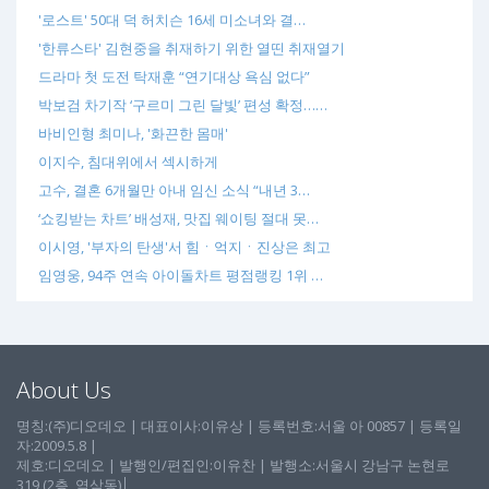
'로스트' 50대 덕 허치슨 16세 미소녀와 결…
'한류스타' 김현중을 취재하기 위한 열띤 취재열기
드라마 첫 도전 탁재훈 “연기대상 욕심 없다”
박보검 차기작 ‘구르미 그린 달빛’ 편성 확정……
바비인형 최미나, '화끈한 몸매'
이지수, 침대위에서 섹시하게
고수, 결혼 6개월만 아내 임신 소식 “내년 3…
‘쇼킹받는 차트’ 배성재, 맛집 웨이팅 절대 못…
이시영, '부자의 탄생'서 힘ㆍ억지ㆍ진상은 최고
임영웅, 94주 연속 아이돌차트 평점랭킹 1위 …
About Us
명칭:(주)디오데오 | 대표이사:이유상 | 등록번호:서울 아 00857 | 등록일
자:2009.5.8 |
제호:디오데오 | 발행인/편집인:이유찬 | 발행소:서울시 강남구 논현로
319 (2층, 역삼동)│