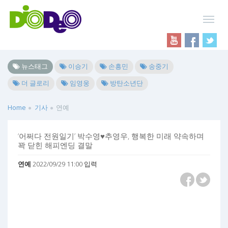
뉴스태그
이승기
손흥민
송중기
더 글로리
임영웅
방탄소년단
Home
기사
연예
‘어쩌다 전원일기’ 박수영♥추영우, 행복한 미래 약속하며
꽉 닫힌 해피엔딩 결말
연예
2022/09/29 11:00 입력