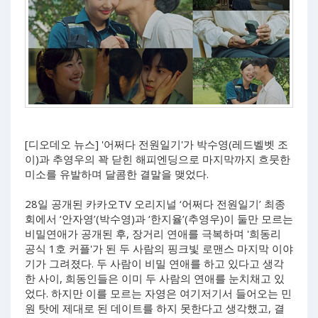
[디오데오 뉴스] '어쩌다 전원일기'가 박수영(레드벨벳 조
이)과 추영우의 꽉 닫힌 해피엔딩으로 마지막까지 흐뭇한
미소를 유발하며 달콤한 결말을 맺었다.
28일 공개된 카카오TV 오리지널 ‘어쩌다 전원일기’ 최종
회에서 ‘안자영’(박수영)과 ‘한지율’(추영우)이 둘만 모르는
비밀연애가 공개된 후, 장거리 연애를 극복하며 '희동리
공식 1호 커플'가 된 두 사람의 핑크빛 로맨스 마지막 이야
기가 그려졌다. 두 사람이 비밀 연애를 하고 있다고 생각
한 사이, 희동인들은 이미 두 사람의 연애를 눈치채고 있
었다. 하지만 이를 모르는 자영은 여기저기서 들어오는 민
원 탓에 제대로 된 데이트를 하지 못한다고 생각했고, 결