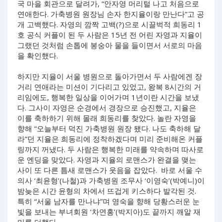
국 마을 회관으로 달려가, “안자영 머리털 나고 처음으로
연애한다. 가축병원 원장님 손자 한지율이랑 만난다”고 공
개 고백했다. 자영의 깜짝 고백(?)으로 시끌벅적 희동리 1
호 공식 커플이 된 두 사람은 15년 전 어린 자영과 지율이
그랬던 것처럼 손톱에 봉숭아 물을 들이면서 서로의 마음
을 확인했다.
하지만 지율이 서울 병원으로 돌아가면서 두 사람에겐 장
거리 연애라는 미션이 기다리고 있었고, 왕복 8시간의 거
리임에도, 행복한 일상을 이어가며 1년이란 시간을 보냈
다. 그사이 자영은 순경에서 경장으로 승진했고, 지율은
이를 축하하기 위해 몰래 희동리를 찾았다. 놀란 자영을
향해 “오늘부터 덕진 가축병원 원장 됐다. 나도 축하해 달
라”던 지율은 희동리에 정착하겠다며 미리 준비해온 커플
링까지 꺼냈다. 두 사람은 행복한 미래를 약속하며 따사로
운 엔딩을 맞았다. 자영과 지율의 로맨스가 완결을 맺는
사이 또 다른 틈새 로맨스가 웃음을 잡았다. 바로 서울 수
의사 ‘최윤형’(나철)과 가축병원 조무사 ‘이영숙’(박예니)이
밤늦은 시간 윤형의 차에서 뜨겁게 키스하다 발각된 것.
특히 “서울 남자를 만나냐”며 영숙을 향해 당황스러운 눈
빛을 보내는 부녀회원 ‘차연홍’(박지아)도 끝까지 깨알 재