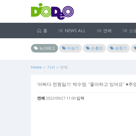
홈
NEWS ALL
연예
스
뉴스태그
이승기
손흥민
송중기
Home
기사
연예
‘어쩌다 전원일기’ 박수영, “좋아하고 있어요” ♥
연예
2022/09/27 11:00 입력