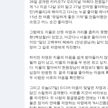
26일 공개된 카카오TV 오리지널 ‘어쩌다 전원일기’
게 “나 지금 12살 꼬마 말고 27살 안자영 좋아하
민’(하율리)과 헤어지고 다시는 누굴 좋아할 에너
15년 전 여름 “유일하게 좋은 기억”을 만들어줬던
쓰였고 어느 순간 좋아졌다.
그럼에도 지율은 선뜻 자영과 거리를 좁히지 못했다
현’(백성철)이 있었고, 더군다나 서울로 돌아가야
지만 “일단 고백부터 해봐라. (안순경님과) 같이 있
얻어 그 길로 자영에게 직진했다.
하지만 자영은 지율의 마음을 쉽게 받아들이지 않았
될까 겁이 났고, 이별의 아픔을 두 번은 겪고 싶지
다. 지율의 할아버지 한원장님이 예정보다 빨리 돌
심장이 반응한 것. 결국 지율을 좋아하는 마음에 
두 사람은 서로의 마음을 확인했다.
그리고 오늘(27일) 드디어 마음이 맞닿은 자영과 
담긴 스틸컷이 공개됐다. 서로를 지긋이 바라보는
를 자극한다. 두 사람의 몽글몽글한 연애는 11회 
율은 장거리 연애를 걱정하는 자영에게 “8시간쯤은
틱한 한마디를 건넸고, 자영은 그와의 연애가 생각