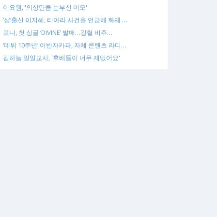
이요원, '의상만큼 눈부신 미모'
‘샵’출신 이지혜, 티아라 사건을 언급해 화제 …
포니, 첫 싱글 ‘DIVINE’ 발매…강렬 비주…
‘데뷔 10주년’ 어반자카파, 자체 콘텐츠 라디…
김하늘 일일교사, '후배들이 너무 재밌어요'