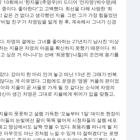
 10회에서 ‘한지율’(추영우)이 드디어 ‘안자영’(박수영)에
는 중이다. 좋아한다”고 고백했다. 최선을 다해 사랑한 ‘최
지 같은 건 없다고 생각했던 지율. 그런 그가 가장 힘들었던
 ‘비밀 친구’가 자영임을 알게 된 후, 계속해서 그녀가 신경
. 자영의 곁에는 그녀를 좋아하는 27년지기 남사친 ‘이상
 하는 지율은 자영의 마음을 확신하지 못했기 때문이다. 하
고 싶은 거 아니냐”는 선배 ‘최윤형’(나철)의 조언에 용기를
다. 강아지 한 마리 안겨 놓고 떠난 15년 전 그때가 반복
 않다는 게 이유였다. 그럼에도 운명은 ‘영원’ 커플의 편이었
아와 지율이 곧 서울로 가게 될 것 같다는 소식에 자영의
확신이 생긴 자영은 그대로 지율에게 뛰어가 입을 맞췄고,
지율의 풋풋하고 설렘 가득한 ‘오늘부터 1일’ 데이트 현장이
 이들의 눈빛에선 꿀이 뚝뚝 떨어져 시청자들의 설렘 세포
예고 영상에서도 살짝 엿볼 수 있다. 희동리를 떠나게 될 지
 아무것도 아닌 것처럼 느낄 수 있게 더 잘하겠다”는 로맨
만 해도 좋은지 사랑스러운 미소가 떠날 줄을 모른다. 15