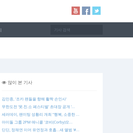
지
많이 본 기사
김민종, '조카 팬들을 향해 활짝 손인사'
무한도전 ‘못.친.소 페스티벌’ 초대장 공개 ‘…
세러데이, 팬미팅 성황리 개최 “행복, 소중한 …
아이돌 그룹 2PM 애니콜 '코비(Corby)모…
딘딘, 정채연 이어 유연정과 호흡…새 앨범 ‘#…