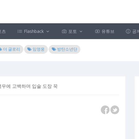
포츠
Flashback
포토
유튜브
공
더 글로리
임영웅
방탄소년단
추영우에 고백하며 입술 도장 꾹