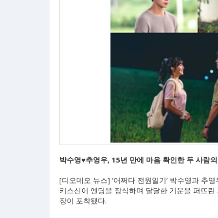
박수영♥추영우, 15년 만에 마음 확인한 두 사람
[디오데오 뉴스] ‘어쩌다 전원일기’ 박수영과 추
키스신이 엔딩을 장식하며 달달한 기운을 퍼뜨린 
장이 포착됐다.