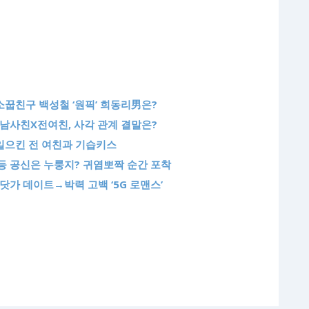
소꿉친구 백성철 ‘원픽’ 희동리男은?
 남사친X전여친, 사각 관계 결말은?
 일으킨 전 여친과 기습키스
등 공신은 누룽지? 귀염뽀짝 순간 포착
닷가 데이트→박력 고백 ‘5G 로맨스’