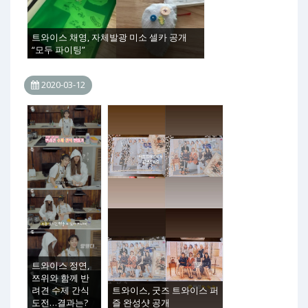
트와이스 채영, 자체발광 미소 셀카 공개
“모두 파이팅”
2020-03-12
트와이스 정연,
쯔위와 함께 반
려견 수제 간식
트와이스, 굿즈 트와이스 퍼
도전…결과는?
즐 완성샷 공개