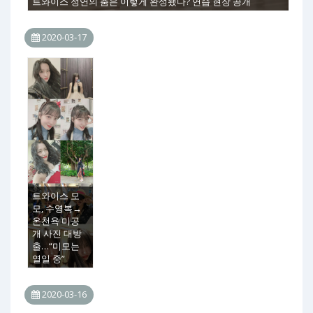
트와이스 정연의 춤은 이렇게 완성됐다? 연습 현장 공개
2020-03-17
트와이스 모
모, 수영복→
온천욕 미공
개 사진 대방
출…“미모는
열일 중”
2020-03-16