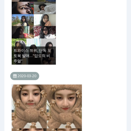
트와이스 쯔위, 단독 포
토북 발매…“압도적 비
주얼”
2020-03-20