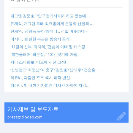
개그맨 김준호, "압구정에서 머리하고 왔는데..…
유재석, 개그맨 후배 최효종에게 운동화 선물해 …
진세연, '잠원동 윤아'라더니... 정말 비슷하네~
이지아, '탄탄한 복근은 방송서 공개'
'11월의 신부' 최자혜, '괜찮아 아빠 딸'캐스팅
'착한글래머' 최은정, "10대, 벗기에 가장 …
지나 스타화보, 미모에 시선 고정!
‘신병캠프’ 차영남X이충구X김민호X남태우X전승훈…
화요비, 과감한 포즈-섹시 파격 변신
리아나, 첫 내한 기자회견 "1시간 가까이 지각…
기사제보 및 보도자료
press@diodeo.com