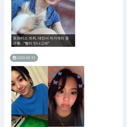
트와이스 쯔위, 대만서 자가격리 중
근황…“빨리 만나고파”
2020-03-13