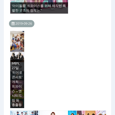
‘아이돌룸’ 트와이스를 위해 제작된 특
별한 굿즈의 정체는?
2019-09-26
MBN,
27일
‘히어로
콘서트’
개최…
트와이
스→엔
시티드
림 등
총출동