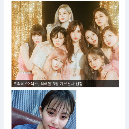
트와이스X엑소, ‘최애돌’ 3월 기부천사 선정