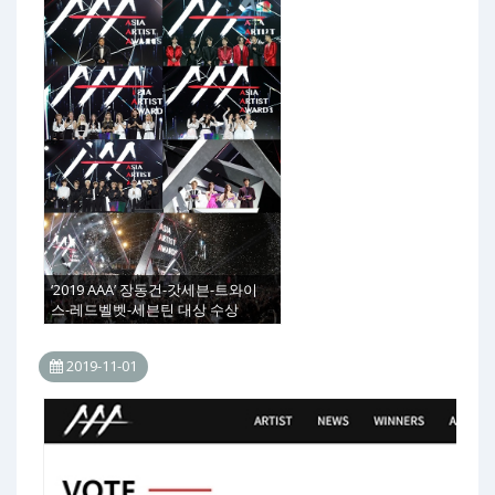
‘2019 AAA’ 장동건-갓세븐-트와이
스-레드벨벳-세븐틴 대상 수상
2019-11-01