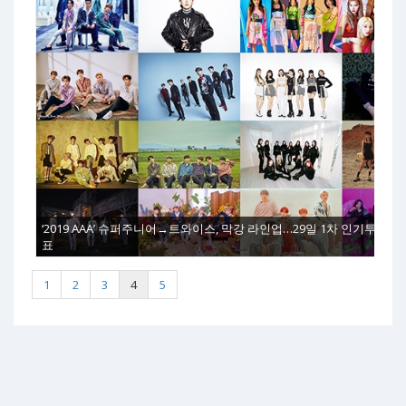
‘2019 AAA’ 슈퍼주니어→트와이스, 막강 라인업…29일 1차 인기투표 결
표
1
2
3
4
5