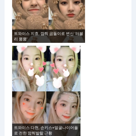
트와이스 지효, 깜찍 곰돌이로 변신 ‘러블
리 뿜뿜’
트와이스 다현, 손키스+얼굴나이어플
로 전한 깜찍발랄 근황