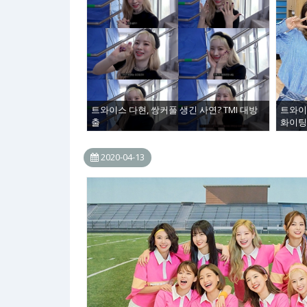
트와이스 다현, 쌍커풀 생긴 사연? TMI 대방
트와이
출
화이팅
2020-04-13