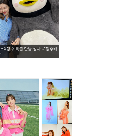
스X펭수 특급 만남 성사…“펭후배
”