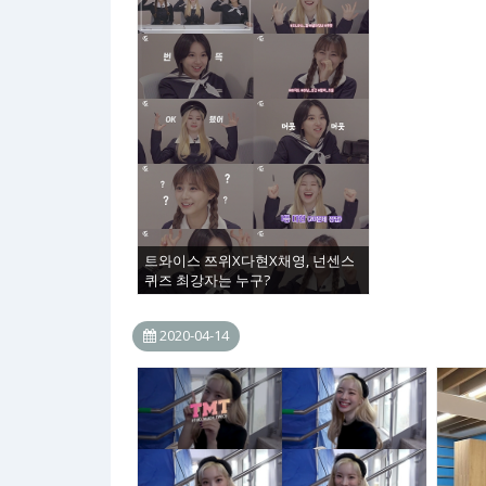
트와이스 쯔위X다현X채영, 넌센스
퀴즈 최강자는 누구?
2020-04-14