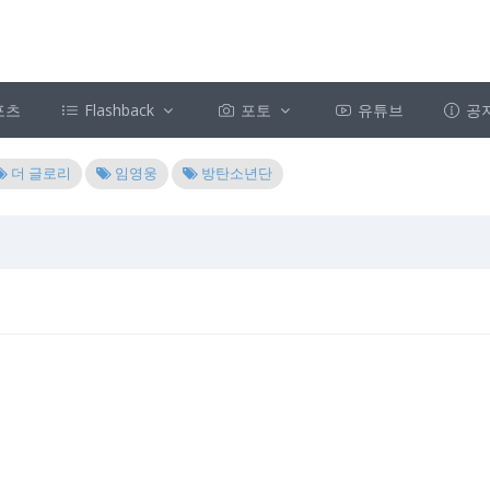
포츠
Flashback
포토
유튜브
공
더 글로리
임영웅
방탄소년단