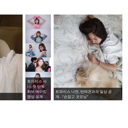
트와이스 사
나, 첫 단독
화보 메이킹
트와이스 나연, 반려견과의 일상 공
영상 공개
개…“손잡고 굿모닝”