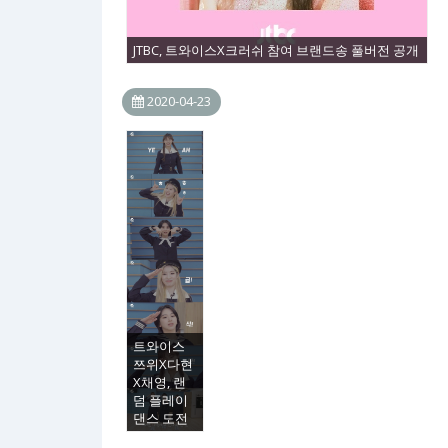
JTBC, 트와이스X크러쉬 참여 브랜드송 풀버전 공개
2020-04-23
트와이스
쯔위X다현
X채영, 랜
덤 플레이
댄스 도전