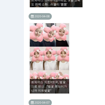
트와이스 쯔위X다현X채영, 옛날 교복
도 완벽 소화…러블리 ‘뿜뿜’
2020-04-08
트와이스 지효X쯔위, 벚꽃
으로 변신…“벚꽃 못보러가
니까 지쯔벚꽃”
2020-04-07