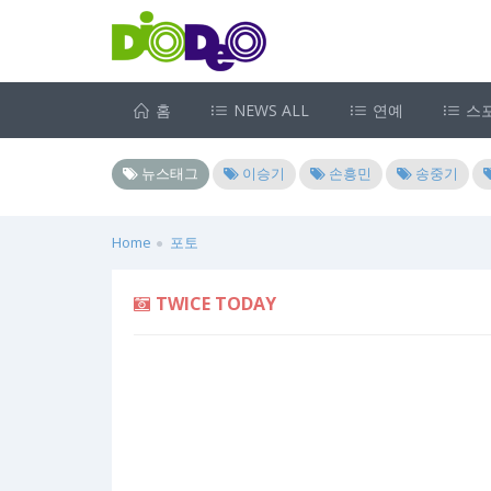
홈
NEWS ALL
연예
스
뉴스태그
이승기
손흥민
송중기
Home
포토
TWICE TODAY