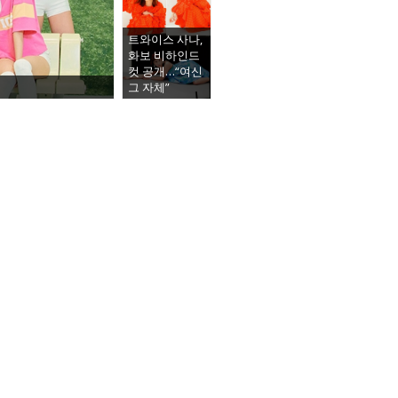
트와이스 사나,
화보 비하인드
컷 공개…“여신
그 자체”