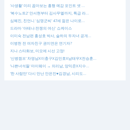
‘사생활’ 미리 꼽아보는 흥행 예감 포인트 셋 …
‘복수노트2’ 안서현부터 김사무엘까지, 특급 라…
심혜진, 친언니 '심명군씨' 47세 젊은 나이로…
드라마 '아테나:전쟁의 여신' 쇼케이스
이미숙 전남편 홍성호 박사, 슬하의 두자녀 공개…
이병헌 전 여자친구 권미연은 연기자?
지나 스타화보, 미모에 시선 고정!
‘신병캠프’ 차영남X이충구X김민호X남태우X전승훈…
’나쁜녀석들‘ 마이웨이 → 의리남, 양익준X지수…
‘한 사람만’ 다시 만난 안은진♥김경남, 시리도…