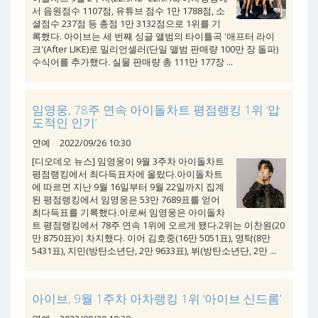
서 음원점수 1107점, 유튜브 점수 1만 1788점, 소
셜점수 237점 등 총점 1만 3132점으로 1위를 기
록했다. 아이브는 세 번째 싱글 앨범의 타이틀곡 '애프터 라이
크'(After LIKE)로 밀리언셀러(단일 앨범 판매량 100만 장 돌파)
수식어를 추가했다. 실물 판매량 총 111만 177장 ...
임영웅, 78주 연속 아이돌차트 평점랭킹 1위 ‘압
도적인 인기’
연예
2022/09/26 10:30
[디오데오 뉴스] 임영웅이 9월 3주차 아이돌차트
평점랭킹에서 최다득표자에 올랐다.아이돌차트
에 따르면 지난 9월 16일부터 9월 22일까지 집계
된 평점랭킹에서 임영웅은 53만 7689표를 얻어
최다득표를 기록했다.이로써 임영웅은 아이돌차
트 평점랭킹에서 78주 연속 1위에 오르게 됐다.2위는 이찬원(20
만 8750표)이 차지했다. 이어 김호중(16만 5051표), 영탁(8만
5431표), 지민(방탄소년단, 2만 9633표), 뷔(방탄소년단, 2만 ...
아이브, 9월 1주차 아차랭킹 1위 ‘아이브 신드롬’