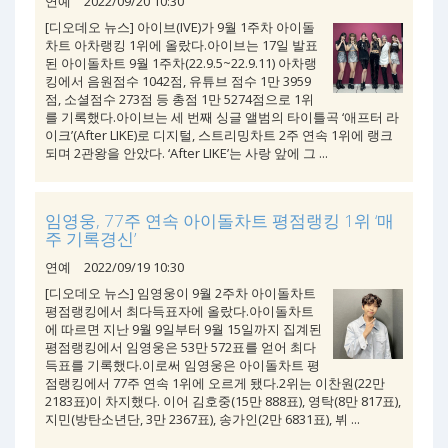
연예
2022/09/20 10:30
[디오데오 뉴스] 아이브(IVE)가 9월 1주차 아이돌
차트 아차랭킹 1위에 올랐다.아이브는 17일 발표
된 아이돌차트 9월 1주차(22.9.5~22.9.11) 아차랭
킹에서 음원점수 1042점, 유튜브 점수 1만 3959
점, 소셜점수 273점 등 총점 1만 5274점으로 1위
를 기록했다.아이브는 세 번째 싱글 앨범의 타이틀곡 ‘애프터 라
이크’(After LIKE)로 디지털, 스트리밍차트 2주 연속 1위에 랭크
되며 2관왕을 안았다. ‘After LIKE’는 사랑 앞에 그 ...
임영웅, 77주 연속 아이돌차트 평점랭킹 1위 ‘매
주 기록경신’
연예
2022/09/19 10:30
[디오데오 뉴스] 임영웅이 9월 2주차 아이돌차트
평점랭킹에서 최다득표자에 올랐다.아이돌차트
에 따르면 지난 9월 9일부터 9월 15일까지 집계된
평점랭킹에서 임영웅은 53만 572표를 얻어 최다
득표를 기록했다.이로써 임영웅은 아이돌차트 평
점랭킹에서 77주 연속 1위에 오르게 됐다.2위는 이찬원(22만
2183표)이 차지했다. 이어 김호중(15만 888표), 영탁(8만 817표),
지민(방탄소년단, 3만 2367표), 송가인(2만 6831표), 뷔 ...