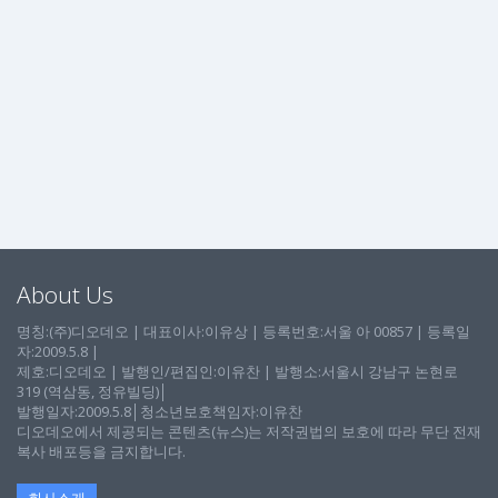
About Us
명칭:(주)디오데오 | 대표이사:이유상 | 등록번호:서울 아 00857 | 등록일
자:2009.5.8 |
제호:디오데오 | 발행인/편집인:이유찬 | 발행소:서울시 강남구 논현로
319 (역삼동, 정유빌딩)│
발행일자:2009.5.8│청소년보호책임자:이유찬
디오데오에서 제공되는 콘텐츠(뉴스)는 저작권법의 보호에 따라 무단 전재
복사 배포등을 금지합니다.