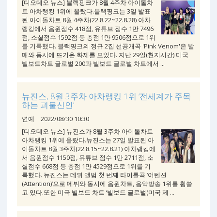
[디오데오 뉴스] 블랙핑크가 8월 4주차 아이돌차
트 아차랭킹 1위에 올랐다.블랙핑크는 3일 발표
된 아이돌차트 8월 4주차(22.8.22~22.8.28) 아차
랭킹에서 음원점수 418점, 유튜브 점수 1만 7496
점, 소셜점수 1592점 등 총점 1만 9506점으로 1위
를 기록했다. 블랙핑크의 정규 2집 선공개곡 'Pink Venom'은 발
매와 동시에 뜨거운 화제를 모았다. 지난 29일(현지시간) 미국
빌보드차트 글로벌 200과 빌보드 글로벌 차트에서 ...
뉴진스, 8월 3주차 아차랭킹 1위 ‘전세계가 주목
하는 괴물신인’
연예
2022/08/30 10:30
[디오데오 뉴스] 뉴진스가 8월 3주차 아이돌차트
아차랭킹 1위에 올랐다.뉴진스는 27일 발표된 아
이돌차트 8월 3주차(22.8.15~22.8.21) 아차랭킹에
서 음원점수 1150점, 유튜브 점수 1만 2711점, 소
셜점수 668점 등 총점 1만 4529점으로 1위를 기
록했다. 뉴진스는 데뷔 앨범 첫 번째 타이틀곡 ‘어텐션
(Attention)’으로 데뷔와 동시에 음원차트, 음악방송 1위를 휩쓸
고 있다.또한 미국 빌보드 차트 ‘빌보드 글로벌(미국 제 ...