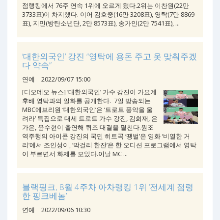
점랭킹에서 76주 연속 1위에 오르게 됐다.2위는 이찬원(22만
3733표)이 차지했다. 이어 김호중(16만 3208표), 영탁(7만 8869
표), 지민(방탄소년단, 2만 8573표), 송가인(2만 7541표), ...
‘대한외국인’ 강진 “영탁에 용돈 주고 옷 맞춰주겠
다 약속”
연예
2022/09/07 15:00
[디오데오 뉴스] ‘대한외국인’ 가수 강진이 가요계
후배 영탁과의 일화를 공개한다. 7일 방송되는
MBC에브리원 ‘대한외국인’은 ‘트로트 풍악을 울
려라’ 특집으로 대세 트로트 가수 강진, 김희재, 은
가은, 윤수현이 출연해 퀴즈 대결을 펼친다.원조
역주행의 아이콘 강진의 국민 히트곡 ‘땡벌’은 영화 ‘비열한 거
리’에서 조인성이, ‘막걸리 한잔’은 한 오디션 프로그램에서 영탁
이 부르면서 화제를 모았다.이날 MC ...
블랙핑크, 8월 4주차 아차랭킹 1위 ‘전세계 점령
한 핑크베놈’
연예
2022/09/06 10:30