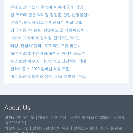
‘무한도전’ 가요제 두 번째 이야기 공개 ‘각양…
쿨-코요태-클론-박미경-김원준, 연말 합동공연 …
유병수, 러시아 리그 데뷔전서 ‘데뷔골’ 폭발
영국 언론, “지동원, 선덜랜드 골 가뭄 해결해…
'코리아그라비아' 정희원, 탄력적인 S라인...…
태양, ‘전참시’ 출격…BTS 지민 호흡 맞춘 …
‘블루버스데이’ 김예림, 틀어진 과거 바로잡기 …
‘편스토랑’ 류수영, 어남선생표 남편백반 ‘역대…
한화이글스, 2023 멤버십 회원 모집
‘홍김동전’ 트와이스 정연, “어릴 때부터 우영…
About Us
명칭:(주)디오데오 | 대표이사:이유상 | 등록번호:서울 아 00857 | 등록일
자:2009.5.8 |
제호:디오데오 | 발행인/편집인:이유찬 | 발행소:서울시 강남구 논현로