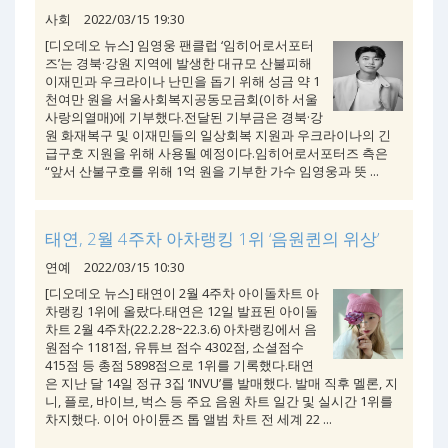
사회
2022/03/15 19:30
[디오데오 뉴스] 임영웅 팬클럽 ‘임히어로서포터
즈’는 경북·강원 지역에 발생한 대규모 산불피해
이재민과 우크라이나 난민을 돕기 위해 성금 약 1
천여만 원을 서울사회복지공동모금회(이하 서울
사랑의열매)에 기부했다.전달된 기부금은 경북·강
원 화재복구 및 이재민들의 일상회복 지원과 우크라이나의 긴
급구호 지원을 위해 사용될 예정이다.임히어로서포터즈 측은
“앞서 산불구호를 위해 1억 원을 기부한 가수 임영웅과 뜻 ...
태연, 2월 4주차 아차랭킹 1위 ‘음원퀸의 위상’
연예
2022/03/15 10:30
[디오데오 뉴스] 태연이 2월 4주차 아이돌차트 아
차랭킹 1위에 올랐다.태연은 12일 발표된 아이돌
차트 2월 4주차(22.2.28~22.3.6) 아차랭킹에서 음
원점수 1181점, 유튜브 점수 4302점, 소셜점수
415점 등 총점 5898점으로 1위를 기록했다.태연
은 지난 달 14일 정규 3집 ‘INVU’를 발매했다. 발매 직후 멜론, 지
니, 플로, 바이브, 벅스 등 주요 음원 차트 일간 및 실시간 1위를
차지했다. 이어 아이튠즈 톱 앨범 차트 전 세계 22 ...