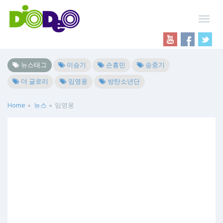
뉴스태그
이승기
손흥민
송중기
더 글로리
임영웅
방탄소년단
Home
뉴스
임영웅