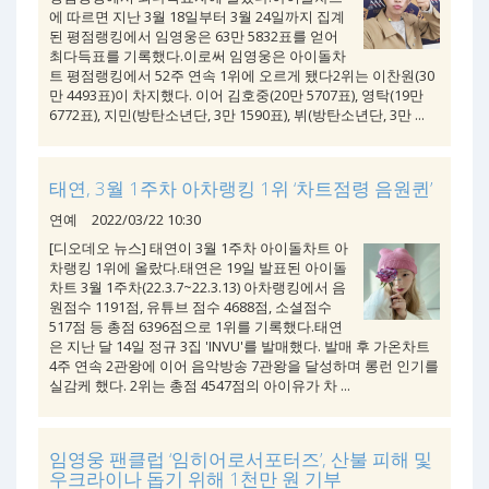
에 따르면 지난 3월 18일부터 3월 24일까지 집계
된 평점랭킹에서 임영웅은 63만 5832표를 얻어
최다득표를 기록했다.이로써 임영웅은 아이돌차
트 평점랭킹에서 52주 연속 1위에 오르게 됐다2위는 이찬원(30
만 4493표)이 차지했다. 이어 김호중(20만 5707표), 영탁(19만
6772표), 지민(방탄소년단, 3만 1590표), 뷔(방탄소년단, 3만 ...
태연, 3월 1주차 아차랭킹 1위 ‘차트점령 음원퀸’
연예
2022/03/22 10:30
[디오데오 뉴스] 태연이 3월 1주차 아이돌차트 아
차랭킹 1위에 올랐다.태연은 19일 발표된 아이돌
차트 3월 1주차(22.3.7~22.3.13) 아차랭킹에서 음
원점수 1191점, 유튜브 점수 4688점, 소셜점수
517점 등 총점 6396점으로 1위를 기록했다.태연
은 지난 달 14일 정규 3집 'INVU'를 발매했다. 발매 후 가온차트
4주 연속 2관왕에 이어 음악방송 7관왕을 달성하며 롱런 인기를
실감케 했다. 2위는 총점 4547점의 아이유가 차 ...
임영웅 팬클럽 ‘임히어로서포터즈’, 산불 피해 및
우크라이나 돕기 위해 1천만 원 기부