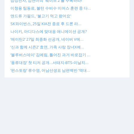
삼성전자, 김연아의 '웨이브 2'를 주목하라!
이청용 팀동료, 볼턴 수비수 미어스 훈련 중 다…
앤드류 가필드, '불고기 먹고 왔어요'
SK와이번스, 25일 KIA전 종료 후 드론 라…
나이키, 아디다스에 맞대응 애니메이션 공개?
‘에이틴2’ 27일 최종화 선공개, 네이버 V에…
‘신과 함께 시즌2’ 효연, 가족 사랑 장녀X예…
‘블루버스데이’ 김예림, 틀어진 과거 바로잡기 …
‘풍류대장’ 첫 티저 공개…서태지-BTS-이날치…
‘편스토랑’ 류수영, 어남선생표 남편백반 ‘역대…