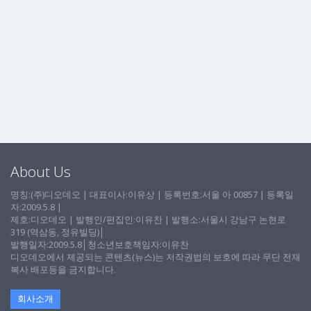
About Us
명칭:(주)디오데오 | 대표이사:이유상 | 등록번호:서울 아 00857 | 등록일
자:2009.5.8 |
제호:디오데오 | 발행인/편집인:이유찬 | 발행소:서울시 강남구 논현로
319 (역삼동, 정유빌딩)│
발행일자:2009.5.8│청소년보호책임자:이유찬
디오데오에서 제공되는 콘텐츠(뉴스)는 저작권법의 보호에 따라 무단 전재
복사 배포등을 금지합니다.
회사소개