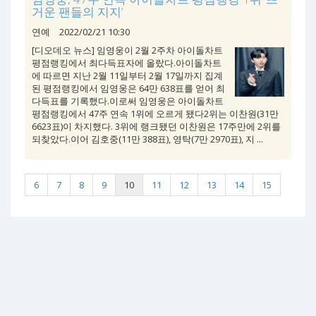
거운 팬들의 지지’
연예
2022/02/21 10:30
[디오데오 뉴스] 임영웅이 2월 2주차 아이돌차트
평점랭킹에서 최다득표자에 올랐다.아이돌차트
에 따르면 지난 2월 11일부터 2월 17일까지 집계
된 평점랭킹에서 임영웅은 64만 638표를 얻어 최
다득표를 기록했다.이로써 임영웅은 아이돌차트
평점랭킹에서 47주 연속 1위에 오르게 됐다2위는 이찬원(31만
6623표)이 차지했다. 3위에 랭크됐던 이찬원은 17주만에 2위를
되찾았다.이어 김호중(11만 388표), 영탁(7만 2970표), 지 ...
6
7
8
9
10
11
12
13
14
15