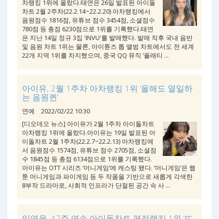
차랭킹 1위에 올랐다.태연은 26일 발표된 아이돌
차트 2월 2주차(22.2.14~22.2.20) 아차랭킹에서
음원점수 1816점, 유튜브 점수 3454점, 소셜점수
780점 등 총점 6230점으로 1위를 기록했다.태연
은 지난 14일 정규 3집 'INVU'를 발매했다. 발매 직후 국내 음반
및 음원 차트 1위는 물론, 아이튠즈 톱 앨범 차트에서도 전 세계
22개 지역 1위를 차지했으며, 중국 QQ 뮤직 ‘플래티 ...
아이유, 2월 1주차 아차랭킹 1위 ‘올해도 열일하
는 음원퀸’
연예
2022/02/22 10:30
[디오데오 뉴스] 아이유가 2월 1주차 아이돌차트
아차랭킹 1위에 올랐다.아이유는 19일 발표된 아
이돌차트 2월 1주차(22.2.7~22.2.13) 아차랭킹에
서 음원점수 1574점, 유튜브 점수 2705점, 소셜점
수 1845점 등 총점 6134점으로 1위를 기록했다.
아이유는 OTT 시리즈 ‘머니게임’에 캐스팅 됐다. ‘머니게임’은 웹
툰 머니게임과 파이게임 등 두 작품을 기반으로 새롭게 각색한
8부작 드라마로, 사회적 인프라가 단절된 공간 속 사 ...
임영웅, 47주 연속 아이돌차트 평점랭킹 1위 ‘뜨