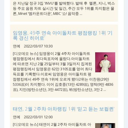
은 지난달 정규 3집 'INVU'를 발매했다. 발매 후 멜론, 지니, 벅스
등 주요 음원 차트 실시간 및 일간, 주간 모두 1위를 차지함은 물
론, Mnet ‘엠카운트다운’, MBC ‘쇼! 음악중 ...
임영웅, 49주 연속 아이돌차트 평점랭킹 1위 ‘기
록 경신 히어로’
연예
2022/03/07 10:30
[디오데오 뉴스] 임영웅이 2월 4주차 아이돌차트
평점랭킹에서 최다득표자에 올랐다.아이돌차트
에 따르면 지난 2월 25일부터 3월 3일까지 집계된
평점랭킹에서 임영웅은 62만 3105표를 얻어 최다
득표를 기록했다.이로써 임영웅은 아이돌차트 평
점랭킹에서 49주 연속 1위에 오르게 됐다2위는 이찬원(29만
5336표)이 차지했다. 이어 김호중(13만 4289표), 영탁(9만 4836
표), 지민(방탄소년단, 3만 4472표), 뷔(방탄소년단, 3만 2 ...
태연, 2월 2주차 아차랭킹 1위 ‘믿고 듣는 보컬퀸’
연예
2022/03/01 12:00
[디오데오 뉴스] 태연이 2월 2주차 아이돌차트 아