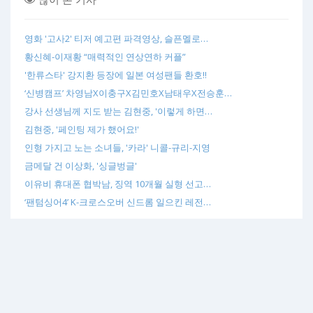
영화 '고사2' 티저 예고편 파격영상, 슬픈멜로…
황신혜-이재황 “매력적인 연상연하 커플”
'한류스타' 강지환 등장에 일본 여성팬들 환호!!
‘신병캠프’ 차영남X이충구X김민호X남태우X전승훈…
강사 선생님께 지도 받는 김현중, '이렇게 하면…
김현중, '페인팅 제가 했어요!'
인형 가지고 노는 소녀들, '카라' 니콜-규리-지영
금메달 건 이상화, '싱글벙글'
이유비 휴대폰 협박남, 징역 10개월 실형 선고…
‘팬텀싱어4’ K-크로스오버 신드롬 일으킨 레전…