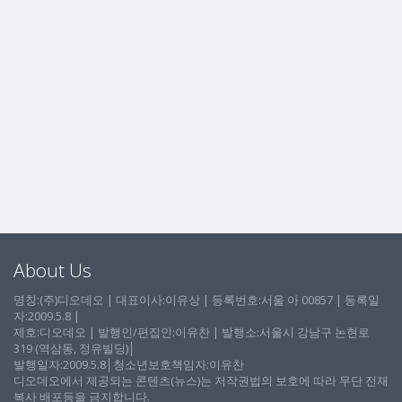
About Us
명칭:(주)디오데오 | 대표이사:이유상 | 등록번호:서울 아 00857 | 등록일
자:2009.5.8 |
제호:디오데오 | 발행인/편집인:이유찬 | 발행소:서울시 강남구 논현로
319 (역삼동, 정유빌딩)│
발행일자:2009.5.8│청소년보호책임자:이유찬
디오데오에서 제공되는 콘텐츠(뉴스)는 저작권법의 보호에 따라 무단 전재
복사 배포등을 금지합니다.