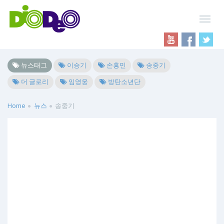
뉴스태그
이승기
손흥민
송중기
더 글로리
임영웅
방탄소년단
Home
뉴스
송중기