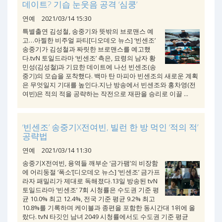
데이트? 기습 눈웃음 공격 ‘심쿵’
연예
2021/03/14 15:30
특별출연 김성철, 송중기와 뜻밖의 브로맨스 예
고…아찔한 비주얼 파티[디오데오 뉴스] ‘빈센조’
송중기가 김성철과 짜릿한 브로맨스를 예고했
다.tvN 토일드라마 ‘빈센조’ 측은, 묘령의 남자 황
민성(김성철)과 기묘한 데이트에 나선 빈센조(송
중기)의 모습을 포착했다. 백마 탄 마피아 빈센조의 새로운 계획
은 무엇일지 기대를 높인다.지난 방송에서 빈센조와 홍차영(전
여빈)은 적의 적을 공략하는 작전으로 재판을 승리로 이끌 ...
‘빈센조’ 송중기X전여빈, 빌런 한 방 먹인 ‘적의 적’
공략법
연예
2021/03/14 11:30
송중기X전여빈, 용역들 깨부순 ‘금가팸’의 비장함
에 어리둥절 ‘폭소’[디오데오 뉴스] ‘빈센조’ 금가프
라자 패밀리가 제대로 독해졌다.13일 방송된 tvN
토일드라마 ‘빈센조’ 7회 시청률은 수도권 기준 평
균 10.0% 최고 12.4%, 전국 기준 평균 9.2% 최고
10.8%를 기록하며 케이블과 종편을 포함한 동시간대 1위에 올
랐다. tvN 타깃인 남녀 2049 시청률에서도 수도권 기준 평균