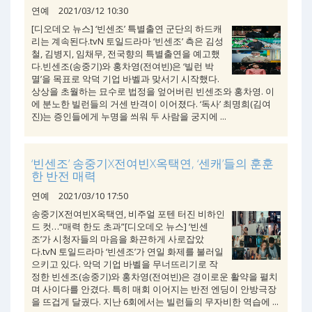
연예
2021/03/12 10:30
[디오데오 뉴스] ‘빈센조’ 특별출연 군단의 하드캐
리는 계속된다.tvN 토일드라마 ‘빈센조’ 측은 김성
철, 김병지, 임채무, 전국향의 특별출연을 예고했
다.빈센조(송중기)와 홍차영(전여빈)은 ‘빌런 박
멸’을 목표로 악덕 기업 바벨과 맞서기 시작했다.
상상을 초월하는 묘수로 법정을 엎어버린 빈센조와 홍차영. 이
에 분노한 빌런들의 거센 반격이 이어졌다. ‘독사’ 최명희(김여
진)는 증인들에게 누명을 씌워 두 사람을 궁지에 ...
‘빈센조’ 송중기X전여빈X옥택연, ‘센캐’들의 훈훈
한 반전 매력
연예
2021/03/10 17:50
송중기X전여빈X옥택연, 비주얼 포텐 터진 비하인
드 컷…“매력 한도 초과”[디오데오 뉴스] ‘빈센
조’가 시청자들의 마음을 화끈하게 사로잡았
다.tvN 토일드라마 ‘빈센조’가 연일 화제를 불러일
으키고 있다. 악덕 기업 바벨을 무너뜨리기로 작
정한 빈센조(송중기)와 홍차영(전여빈)은 경이로운 활약을 펼치
며 사이다를 안겼다. 특히 매회 이어지는 반전 엔딩이 안방극장
을 뜨겁게 달궜다. 지난 6회에서는 빌런들의 무자비한 역습에 ...