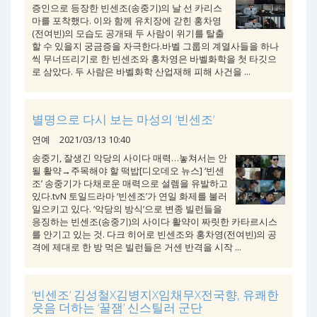
증인으로 등장한 빈센조(송중기)의 날 선 카리스
마를 포착했다. 이와 함께 유치장에 갇힌 홍차영
(전여빈)의 모습도 공개돼 두 사람이 위기를 탈출
할 수 있을지 궁금증을 자극한다.바벨 그룹의 계열사들을 하나
씩 무너뜨리기로 한 빈센조와 홍차영은 바벨화학을 첫 타깃으
로 삼았다. 두 사람은 바벨화학 산업재해 피해 사건을 ...
별명으로 다시 보는 마성의 ‘빈센조’
연예
2021/03/13 10:40
송중기, 잘생긴 악당의 사이다 매력…놓쳐서는 안
될 활약→주목해야 할 떡밥[디오데오 뉴스] ‘빈센
조’ 송중기가 다채로운 매력으로 설렘을 유발하고
있다.tvN 토일드라마 ‘빈센조’가 연일 화제를 불러
일으키고 있다. ‘악당의 방식’으로 변종 빌런들을
응징하는 빈센조(송중기)의 사이다 활약이 짜릿한 카타르시스
를 안기고 있는 것. 다크 히어로 빈센조와 홍차영(전여빈)의 공
격에 제대로 한 방 먹은 빌런들은 거센 반격을 시작 ...
‘빈센조’ 김성철X김병지X임채무X전국향, 유쾌한
웃음 더하는 ‘꿀잼’ 신스틸러 군단