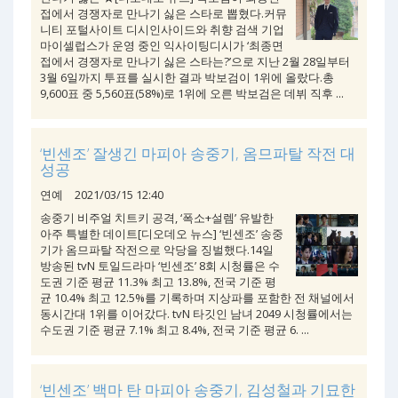
접에서 경쟁자로 만나기 싫은 스타로 뽑혔다.커뮤
니티 포털사이트 디시인사이드와 취향 검색 기업
마이셀럽스가 운영 중인 익사이팅디시가 ‘최종면
접에서 경쟁자로 만나기 싫은 스타는?’으로 지난 2월 28일부터
3월 6일까지 투표를 실시한 결과 박보검이 1위에 올랐다.총
9,600표 중 5,560표(58%)로 1위에 오른 박보검은 데뷔 직후 ...
‘빈센조’ 잘생긴 마피아 송중기, 옴므파탈 작전 대
성공
연예
2021/03/15 12:40
송중기 비주얼 치트키 공격, ‘폭소+설렘’ 유발한
아주 특별한 데이트[디오데오 뉴스] ‘빈센조’ 송중
기가 옴므파탈 작전으로 악당을 징벌했다.14일
방송된 tvN 토일드라마 ‘빈센조’ 8회 시청률은 수
도권 기준 평균 11.3% 최고 13.8%, 전국 기준 평
균 10.4% 최고 12.5%를 기록하며 지상파를 포함한 전 채널에서
동시간대 1위를 이어갔다. tvN 타깃인 남녀 2049 시청률에서는
수도권 기준 평균 7.1% 최고 8.4%, 전국 기준 평균 6. ...
‘빈센조’ 백마 탄 마피아 송중기, 김성철과 기묘한