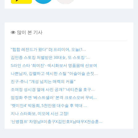
많이 본 기사
“힙합 레전드가 왔다” DJ 프리미어, 오늘(1…
김민종 스토킹 처벌받은 30대女, 또 스토킹 ‘…
S라인 스타 '최여진'- 섹시화보서 명품몸매 선보여
나쁜남자, 강렬하고 섹시한 스틸 "아슬아슬 손짓…
진구-쥬니 "개성 넘치는 매력의 커플"
조여정 성시경 열애 사진 공개? '네티즌을 호구…
엄정화 주연 '베스트셀러' 본격 크로스오버 무비…
'렛미인4' 박동희, 5천만원 대수술 후 역대 …
지나 스타화보, 미모에 시선 고정!
‘신병캠프’ 차영남X이충구X김민호X남태우X전승훈…