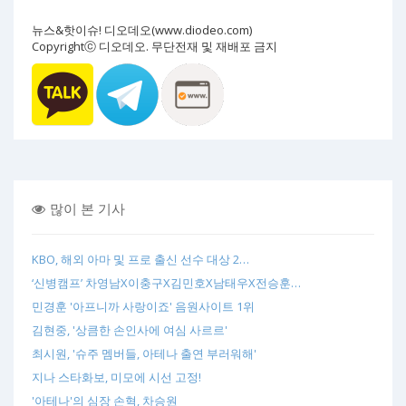
뉴스&핫이슈! 디오데오(www.diodeo.com)
Copyrightⓒ 디오데오. 무단전재 및 재배포 금지
많이 본 기사
KBO, 해외 아마 및 프로 출신 선수 대상 2…
‘신병캠프’ 차영남X이충구X김민호X남태우X전승훈…
민경훈 '아프니까 사랑이죠' 음원사이트 1위
김현중, '상큼한 손인사에 여심 사르르'
최시원, '슈주 멤버들, 아테나 출연 부러워해'
지나 스타화보, 미모에 시선 고정!
'아테나'의 심장 손혁, 차승원