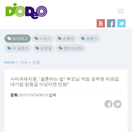
뉴스태그
이승기
손흥민
송중기
더 글로리
임영웅
방탄소년단
Home
기사
문화
사마귀유치원, "결혼하는 법? 부모님 직업 공무원 차관급,
대기업 임원급 이상이면 만점!"
문화
2011/10/24 09:13 입력