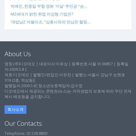
박예진, 한중일 무협 영화 '지살' 주인공 "승…
MZ세대가 밝힌 취업 이상형 기업은?
‘개밥남2’ 러블리즈, “삼총사와의 만남은 힐링…
About Us
명칭:(주)디오데오 | 대표이사:이유상 | 등록번호:서울 아 00857 | 등록일
자:2009.5.8 |
제호:디오데오 | 발행인/편집인:이유찬 | 발행소:서울시 강남구 논현로
319 (2층, 역삼동)│
발행일자:2009.5.8│청소년보호책임자:김수정
디오데오에서 제공되는 콘텐츠(뉴스)는 저작권법의 보호에 따라 무단 전재
복사 배포등을 금지합니다.
회사소개
Our Contacts
Telephone: 02 538 8800