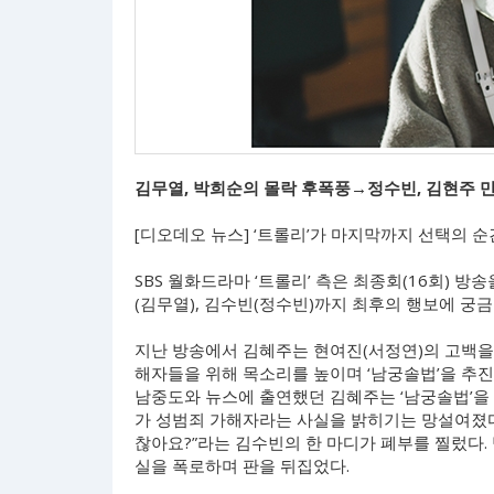
김무열, 박희순의 몰락 후폭풍→정수빈, 김현주 만
[디오데오 뉴스] ‘트롤리’가 마지막까지 선택의 순
SBS 월화드라마 ‘트롤리’ 측은 최종회(16회) 방
(김무열), 김수빈(정수빈)까지 최후의 행보에 궁
지난 방송에서 김혜주는 현여진(서정연)의 고백을 
해자들을 위해 목소리를 높이며 ‘남궁솔법’을 추진
남중도와 뉴스에 출연했던 김혜주는 ‘남궁솔법’을
가 성범죄 가해자라는 사실을 밝히기는 망설여졌다
찮아요?”라는 김수빈의 한 마디가 폐부를 찔렀다.
실을 폭로하며 판을 뒤집었다.