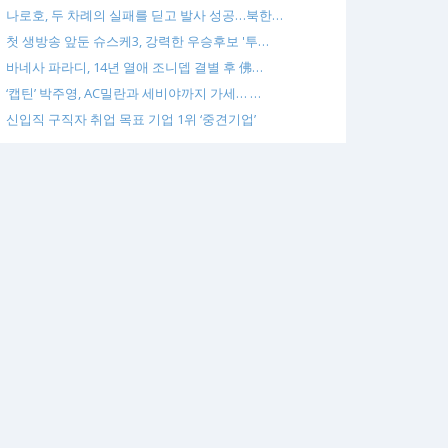
나로호, 두 차례의 실패를 딛고 발사 성공…북한…
첫 생방송 앞둔 슈스케3, 강력한 우승후보 '투…
바네사 파라디, 14년 열애 조니뎁 결별 후 佛…
‘캡틴’ 박주영, AC밀란과 세비야까지 가세… …
신입직 구직자 취업 목표 기업 1위 ‘중견기업’