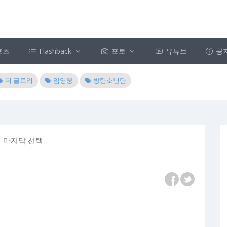
포츠
Flashback
포토
유튜브
공
더 글로리
임영웅
방탄소년단
를 마지막 선택