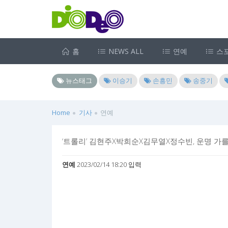
홈
NEWS ALL
연예
스
뉴스태그
이승기
손흥민
송중기
Home
기사
연예
‘트롤리’ 김현주X박희순X김무열X정수빈, 운명 가
연예
2023/02/14 18:20 입력