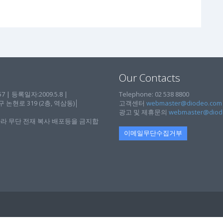
Our Contacts
| 등록일자:2009.5.8 |
Telephone: 02 538 8800
현로 319 (2층, 역삼동)│
고객센터
webmaster@diodeo.com
광고 및 제휴문의
webmaster@diod
라 무단 전재 복사 배포등을 금지합
이메일무단수집거부