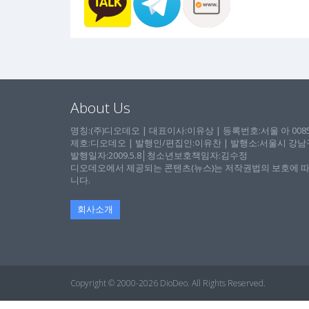
About Us
명칭:(주)디오데오 | 대표이사:이유상 | 등록번호:서울 아 00857 
제호:디오데오 | 발행인/편집인:이유찬 | 발행소:서울시 강남구 논
발행일자:2009.5.8│청소년보호책임자:김수정
디오데오에서 제공되는 콘텐츠(뉴스)는 저작권법의 보호에 따
니다.
회사소개
Copyright © 2000-2026 DioDeo. All Rights Reserved.