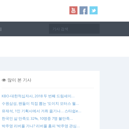
지
많이 본 기사
KBO-대한적십자사, 2018 두 번째 드림세이…
수원삼성, 팬들이 직접 뽑는 ‘도이치 모터스 월…
유재석, 1인 기획사에서 거취 옮기나… 스타쉽e…
한국인 삶 만족도 32%, 10명중 7명 불만족…
박주영 리버풀 가나? 리버풀 홈피 ‘박주영 관심…