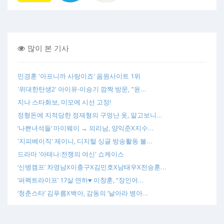
많이 본 기사
민경훈 '아프니까 사랑이죠' 음원사이트 1위
'위대한탄생2' 아이유-이승기 깜짝 방문, "윤…
지나 스타화보, 미모에 시선 고정!
정형돈에 지적당한 정재형의 구멍난 옷, 알고보니…
’나쁜녀석들‘ 마이웨이 → 의리남, 양익준X지수…
'지피베이직' 제이니, 디지털 싱글 방송활동 불…
드라마 '아테나:전쟁의 여신' 쇼케이스
‘신병캠프’ 차영남X이충구X김민호X남태우X전승훈…
‘퍼펙트라이프’ 17살 연하♥ 이창훈, “장인어…
‘청춘스타’ 김푸름X백아, 감동의 ‘날아라 병아…