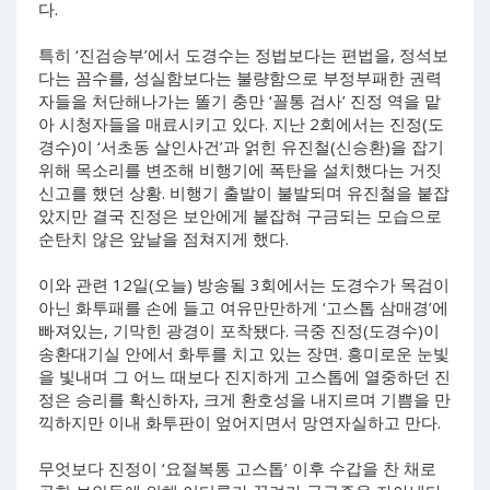
다.
특히 ‘진검승부’에서 도경수는 정법보다는 편법을, 정석보
다는 꼼수를, 성실함보다는 불량함으로 부정부패한 권력
자들을 처단해나가는 똘기 충만 ‘꼴통 검사’ 진정 역을 맡
아 시청자들을 매료시키고 있다. 지난 2회에서는 진정(도
경수)이 ‘서초동 살인사건’과 얽힌 유진철(신승환)을 잡기
위해 목소리를 변조해 비행기에 폭탄을 설치했다는 거짓
신고를 했던 상황. 비행기 출발이 불발되며 유진철을 붙잡
았지만 결국 진정은 보안에게 붙잡혀 구금되는 모습으로
순탄치 않은 앞날을 점쳐지게 했다.
이와 관련 12일(오늘) 방송될 3회에서는 도경수가 목검이
아닌 화투패를 손에 들고 여유만만하게 ‘고스톱 삼매경’에
빠져있는, 기막힌 광경이 포착됐다. 극중 진정(도경수)이
송환대기실 안에서 화투를 치고 있는 장면. 흥미로운 눈빛
을 빛내며 그 어느 때보다 진지하게 고스톱에 열중하던 진
정은 승리를 확신하자, 크게 환호성을 내지르며 기쁨을 만
끽하지만 이내 화투판이 엎어지면서 망연자실하고 만다.
무엇보다 진정이 ‘요절복통 고스톱’ 이후 수갑을 찬 채로