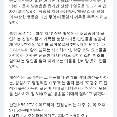
공항 보안들에 의해 어디론가 끌려가 궁금증을 자아낸다.
이런 가운데 발걸음을 옮기던 진정이 얼굴을 찡그리며 갑
자기 괴로워하는 표정을 지어보이면서, ‘불량 검사’ 진정
의 수상한 행동은 과연 무엇 때문일지 귀추를 주목케 하고
있다.
특히 도경수는 ‘화투 치기’ 장면 촬영에서 초집중하며 몰
입하는 진정의 똘기 가득한 능청스러운 면면들을 실감나
게 연기, 현장의 열기를 달아오르게 했다. 재치 넘치는 애
드리브부터 활기 넘치는 제스처까지, 각종 코믹 요소들을
가미하는 가하면 단순한 대사마저도 유머러스한 어조를
실어내는 열연을 펼쳐 지켜보는 이들을 한바탕 웃게 만들
었다.
제작진은 “도경수는 그 누구보다 연기를 위해 최선을 다하
는, 성실하고 열정적인 배우”라는 말과 함께 “도경수 표 진
정의 불량 가득한 포텐이 제대로 터지면서 각양각색 웃음
을 선사하게 될 3회(오늘) 방송을 기대해 달라”고 밝혔다.
한편 KBS 2TV 수목드라마 ‘진검승부’는 매주 수, 목 오후
9시 50분에 방송된다.
( 사진 = 네오엔터테인먼트, 블라드스튜디오 )