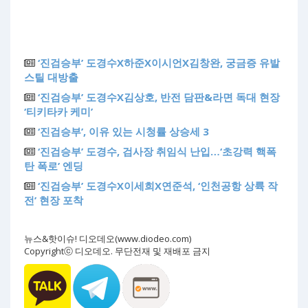
‘진검승부’ 도경수X하준X이시언X김창완, 궁금증 유발
스틸 대방출
‘진검승부’ 도경수X김상호, 반전 담판&라면 독대 현장
‘티키타카 케미’
‘진검승부’, 이유 있는 시청률 상승세 3
‘진검승부’ 도경수, 검사장 취임식 난입…‘초강력 핵폭
탄 폭로’ 엔딩
‘진검승부’ 도경수X이세희X연준석, ‘인천공항 상륙 작
전’ 현장 포착
뉴스&핫이슈! 디오데오(www.diodeo.com)
Copyrightⓒ 디오데오. 무단전재 및 재배포 금지