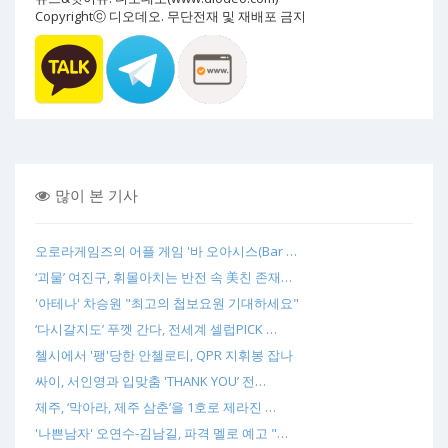
Copyrightⓒ 디오데오. 무단전재 및 재배포 금지
많이 본 기사
오로라게임즈의 어플 게임 '바 오아시스(Bar …
‘괴물’ 여진구, 휘몰아치는 반전 속 美친 존재…
'아테나' 차승원 "최고의 첩보요원 기대하세요"
‘다시갈지도’ 푸껫 간다, 전세계 셀럽PICK …
첼시에서 '팽'당한 안첼로티, QPR 지휘봉 잡나
싸이, 서인영과 입맞춤 'THANK YOU’ 전…
제주, ‘막아라, 제주 삼춘’을 1호로 제라진 …
'나쁜남자' 오연수-김남길, 파격 멜로 예고 "…