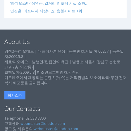
‘라디오스타’ 장영란, 길거리 리포터 시절 소환…
민경훈 '아프니까 사랑이죠' 음원사이트 1위
About Us
명칭:(주)디오데오 | 대표이사:이유상 | 등록번호:서울 아 00857 | 등록일
자:2009.5.8 |
제호:디오데오 | 발행인/편집인:이유찬 | 발행소:서울시 강남구 논현로
319 (2층, 역삼동)│
발행일자:2009.5.8│청소년보호책임자:김수정
디오데오에서 제공되는 콘텐츠(뉴스)는 저작권법의 보호에 따라 무단 전재
복사 배포등을 금지합니다.
회사소개
Our Contacts
Telephone: 02 538 8800
고객센터
webmaster@diodeo.com
광고 및 제휴문의
webmaster@diodeo.com