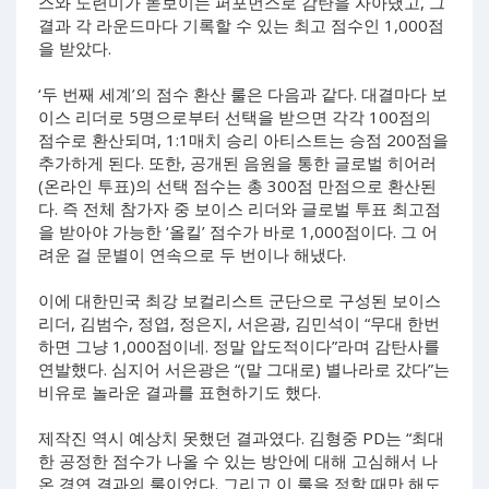
스와 노련미가 돋보이는 퍼포먼스로 감탄을 자아냈고, 그
결과 각 라운드마다 기록할 수 있는 최고 점수인 1,000점
을 받았다.
‘두 번째 세계’의 점수 환산 룰은 다음과 같다. 대결마다 보
이스 리더로 5명으로부터 선택을 받으면 각각 100점의
점수로 환산되며, 1:1매치 승리 아티스트는 승점 200점을
추가하게 된다. 또한, 공개된 음원을 통한 글로벌 히어러
(온라인 투표)의 선택 점수는 총 300점 만점으로 환산된
다. 즉 전체 참가자 중 보이스 리더와 글로벌 투표 최고점
을 받아야 가능한 ‘올킬’ 점수가 바로 1,000점이다. 그 어
려운 걸 문별이 연속으로 두 번이나 해냈다.
이에 대한민국 최강 보컬리스트 군단으로 구성된 보이스
리더, 김범수, 정엽, 정은지, 서은광, 김민석이 “무대 한번
하면 그냥 1,000점이네. 정말 압도적이다”라며 감탄사를
연발했다. 심지어 서은광은 “(말 그대로) 별나라로 갔다”는
비유로 놀라운 결과를 표현하기도 했다.
제작진 역시 예상치 못했던 결과였다. 김형중 PD는 “최대
한 공정한 점수가 나올 수 있는 방안에 대해 고심해서 나
온 경연 결과의 룰이었다. 그리고 이 룰을 정할 때만 해도