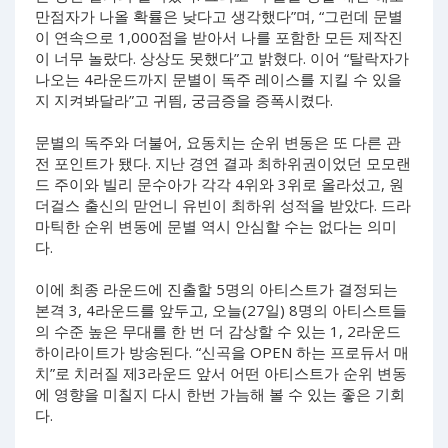
만점자가 나올 확률은 낮다고 생각했다”며, “그런데 문별
이 연속으로 1,000점을 받아서 나를 포함한 모든 제작진
이 너무 놀랐다. 상상도 못했다”고 밝혔다. 이어 “탈락자가
나오는 4라운드까지 문별이 독주 레이스를 지킬 수 있을
지 지켜봐달라”고 귀띔, 궁금증을 증폭시켰다.
문별의 독주와 더불어, 요동치는 순위 변동은 또 다른 관
전 포인트가 됐다. 지난 경연 결과 최하위권이었던 모모랜
드 주이와 빌리 문수아가 각각 4위와 3위로 올라섰고, 원
더걸스 출신의 맏언니 유빈이 최하위 성적을 받았다. 드라
마틱한 순위 변동에 문별 역시 안심할 수는 없다는 의미
다.
이에 최종 라운드에 진출할 5명의 아티스트가 결정되는
본격 3, 4라운드를 앞두고, 오늘(27일) 8명의 아티스트들
의 수준 높은 무대를 한 번 더 감상할 수 있는 1, 2라운드
하이라이트가 방송된다. “신곡을 OPEN 하는 프로듀서 매
치”로 치러질 제3라운드 앞서 어떤 아티스트가 순위 변동
에 영향을 미칠지 다시 한번 가늠해 볼 수 있는 좋은 기회
다.