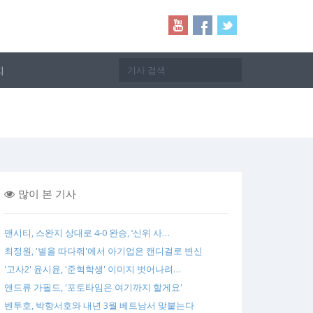
지
많이 본 기사
맨시티, 스완지 상대로 4-0 완승, ‘신위 사…
최정원, '별을 따다줘'에서 아기업은 캔디걸로 변신
'고사2' 윤시윤, '준혁학생' 이미지 벗어나려…
앤드류 가필드, '포토타임은 여기까지 할게요'
벤투호, 박항서호와 내년 3월 베트남서 맞붙는다