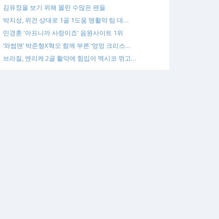
김유정을 보기 위해 몰린 수많은 팬들
박지성, 위건 상대로 1골 1도움 맹활약 팀 대…
민경훈 '아프니까 사랑이죠' 음원사이트 1위
‘와썹맨’ 박준형X혁오 함께 부른 ‘엉엉 크리스…
브라질, 엔리케 2골 활약에 힘입어 멕시코 꺾고…