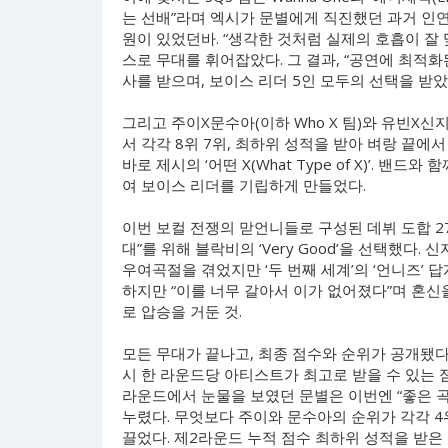
는 선배”라며 엑시가 문별에게 직진했던 과거 인연
원이 있었던바. “생각한 것처럼 실제의 호흡이 잘 
스로 무대를 휘어잡았다. 그 결과, “공연에 최적
사를 받으며, 보이스 리더 5인 모두의 선택을 받았
그리고 주이X문수아(이하 Who X 팀)와 유빈X신
서 각각 8위 7위, 최하위 성적을 받아 벼랑 끝에
바로 제시의 ‘어떤 X(What Type of X)’. 
여 보이스 리더를 기립하게 만들었다.
이번 보컬 전쟁의 맏언니들로 구성된 데뷔 도합 27
대”를 위해 블락비의 ‘Very Good’을 선택했다
우여곡절을 겪었지만 ‘두 번째 세계’의 ‘언니즈’ 
하지만 “이를 너무 갈아서 이가 없어졌다”며 혼신을 
로 압승을 거둔 것.
모든 무대가 끝나고, 최종 점수와 순위가 공개됐다
시 한 라운드당 아티스트가 최고로 받을 수 있는 점
라운드에서 눈물을 보였던 문별은 이번엔 “좋은 
누렸다. 무엇보다 주이와 문수아의 순위가 각각 4
끌었다. 제2라운드 누적 점수 최하위 성적을 받은 