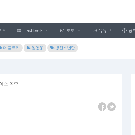
포츠
Flashback
포토
유튜브
공
더 글로리
임영웅
방탄소년단
레이스 독주