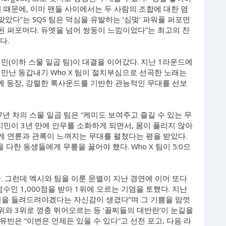
 때문에, 이미 팬들 사이에서는 두 사람의 조합에 대한 염
맞았다”는 SQS 팀은 덕심을 유발하는 ‘심멎’ 파워풀 퍼포먼
화된 퍼포머다. 듀엣을 넘어 쌍둥이 느낌이었다”는 최고의 찬
다.
지민(이하 스물 일곱 팀)이 대결을 이어갔다. 지난 1라운드에
서 만난 동갑내기 Who X 팀이 절치부심으로 선곡한 노래는
밴드와 함께 등장, 강렬한 록사운드를 기반한 관능적인 무대를 선보
년 차의 스물 일곱 팀은 “케미도 보여주고 즐길 수 있는 무
. 신지민이 3년 만에 안무를 소화하게 되면서, 몸이 풀리지 않아
답게 연륜과 관록이 느껴지는 무대를 펼쳤다는 평을 받았다.
다한 동생들에게 무릎을 꿇어야 했다. Who X 팀이 5:0으
. 그런데 엑시와 팀을 이룬 문별이 지난 경연에 이어 또다
수인 1,000점을 받아 1위에 오르는 기염을 토했다. 지난
곡을 들려드려야겠다는 자신감이 생겼다”며 그 기쁨을 맘껏
위와 3위로 껑충 뛰어오르는 등 ‘꼴찌들의 대반란’이 눈길을
유빈은 “이변은 언제든 있을 수 있다”고 선전 포고, 다음 라