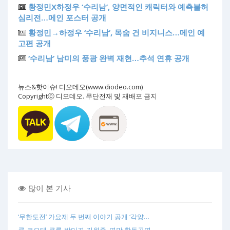
황정민X하정우 ‘수리남’, 양면적인 캐릭터와 예측불허
심리전…메인 포스터 공개
황정민→하정우 ‘수리남’, 목숨 건 비지니스…메인 예
고편 공개
‘수리남’ 남미의 풍광 완벽 재현…추석 연휴 공개
뉴스&핫이슈! 디오데오(www.diodeo.com)
Copyrightⓒ 디오데오. 무단전재 및 재배포 금지
많이 본 기사
‘무한도전’ 가요제 두 번째 이야기 공개 ‘각양…
쿨-코요태-클론-박미경-김원준, 연말 합동공연 …