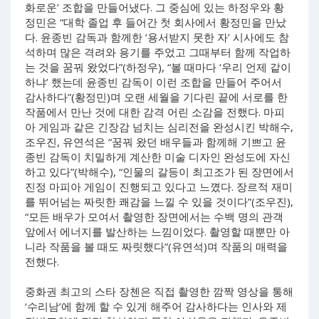
화로운’ 조합을 만들어냈다. 그 중심에 있는 하정우와 황
정민은 “대학 졸업 후 들어간 첫 회사에서 황정민을 만났
다. 윤종빈 감독과 함께한 ‘용서받지 못한 자’ 시사에도 참
석하며 많은 격려와 용기를 주었고 그때부터 함께 작업하
는 것을 꿈꿔 왔었다”(하정우), “볼 때마다 ‘우리 언제 같이
하냐’ 했는데 윤종빈 감독이 이런 조합을 만들어 주어서
감사하다”(황정민)며 오랜 세월을 기다린 끝에 서로를 한
작품에서 만난 것에 대한 감격 어린 소감을 전했다. 마피
아 게임과 같은 긴장감 넘치는 심리전을 완성시킨 박해수,
조우진, 유연석은 “꿈꿔 왔던 배우들과 함께해 기쁘고 윤
종빈 감독이 치밀하게 계산한 미술 디자인 완성도에 자신
하고 있다”(박해수), “인물의 갈등이 최고조가 된 장면에서
진정 마피아 게임이 진행되고 있다고 느꼈다. 장르적 재미
를 뛰어넘는 짜릿한 쾌감을 느낄 수 있을 것이다”(조우진),
“모든 배우가 모여서 촬영한 장면에서는 수백 명의 관객
앞에서 에너지를 발산하는 느낌이었다. 촬영할 때뿐만 아
니라 작품을 볼 때도 짜릿했다”(유연석)며 작품의 매력을
전했다.
중화권 최고의 스타 장첸은 직접 촬영한 깜짝 영상을 통해
‘수리남’에 함께 할 수 있게 해주어 감사하다는 인사와 제