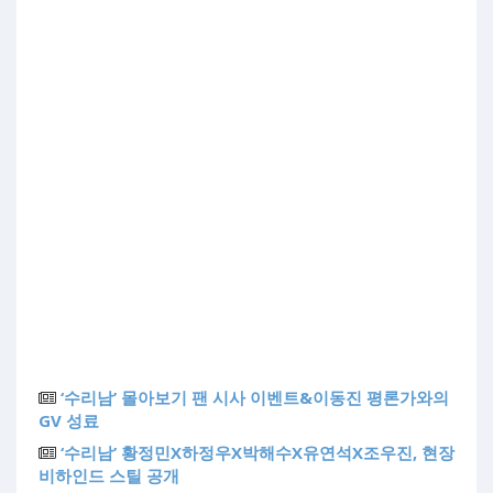
‘수리남’ 몰아보기 팬 시사 이벤트&이동진 평론가와의
GV 성료
‘수리남’ 황정민X하정우X박해수X유연석X조우진, 현장
비하인드 스틸 공개