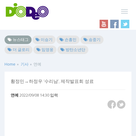
뉴스태그
이승기
손흥민
송중기
더 글로리
임영웅
방탄소년단
Home
기사
연예
황정민→하정우 ‘수리남’, 제작발표회 성료
연예
2022/09/08 14:30 입력