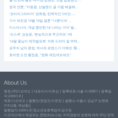
영국 언론, “지동원, 선덜랜드 골 가뭄 해결해…
'코리아그라비아' 정희원, 탄력적인 S라인...…
가수 박진영 10월 10일 결혼 “‘너뿐이야’ …
미스러시아, 개념 충만한 ‘내 나라는 거지’ 발…
'슈스케' 강승윤, '본능적으로'주간차트 1위
'내딸 꽃님이 제작발표회' 저희 드라마 잘 부탁…
공주의 남자 종영, 역사와 로맨스가 더해진 '新…
호러퀸 도전 황정음, "영화 재밌게보세요"
About Us
명칭:(주)디오데오 | 대표이사:이유상 | 등록번호:서울 아 00857 | 등록일
자:2009.5.8 |
제호:디오데오 | 발행인/편집인:이유찬 | 발행소:서울시 강남구 논현로
319 (2층, 역삼동)│
발행일자:2009.5.8│청소년보호책임자:김수정
디오데오에서 제공되는 콘텐츠(뉴스)는 저작권법의 보호에 따라 무단 전재