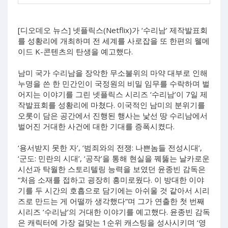
[디오데오 뉴스] 넷플릭스(Netflix)가 ‘수리남’ 제작발표회
를 성황리에 개최하며 전 세계를 사로잡을 또 한편의 웰메
이드 K-콘텐츠의 탄생을 예고했다.
남미 국가 수리남을 장악한 무소불위의 마약 대부로 인해
누명을 쓴 한 민간인이 국정원의 비밀 임무를 수락하며 벌
어지는 이야기를 그린 넷플릭스 시리즈 ‘수리남’이 7일 제
작발표회를 성황리에 마쳤다. 이국적인 남미의 분위기를
오롯이 담은 공간에서 진행된 행사는 낯선 땅 수리남에서
벌어진 거대한 사건에 대한 기대를 증폭시켰다.
‘용서받지 못한 자’, ‘범죄와의 전쟁: 나쁜놈들 전성시대’,
‘군도: 민란의 시대’, ‘공작’을 통해 현실을 꿰뚫는 날카로운
시선과 탁월한 스토리텔링 능력을 보였던 윤종빈 감독은
“처음 소재를 접하고 굉장히 흥미로웠다. 이 방대한 이야
기를 두 시간의 호흡으로 담기에는 아쉬울 것 같아서 시리
즈로 만드는 게 어떨까 생각했다”며 그가 연출한 첫 번째
시리즈 ‘수리남’의 거대한 이야기를 예고했다. 윤종빈 감독
은 캐릭터에 가장 걸맞는 1순위 캐스팅을 성사시키며 ‘영