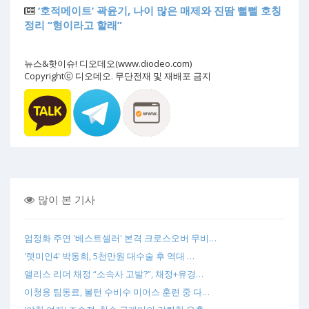
‘호적메이트’ 곽윤기, 나이 많은 매제와 진땀 뻘뻘 호칭
정리 “형이라고 할래”
뉴스&핫이슈! 디오데오(www.diodeo.com)
Copyrightⓒ 디오데오. 무단전재 및 재배포 금지
많이 본 기사
엄정화 주연 '베스트셀러' 본격 크로스오버 무비…
'렛미인4' 박동희, 5천만원 대수술 후 역대 …
앨리스 리더 채정 “소속사 고발?”, 채정+유경…
이청용 팀동료, 볼턴 수비수 미어스 훈련 중 다…