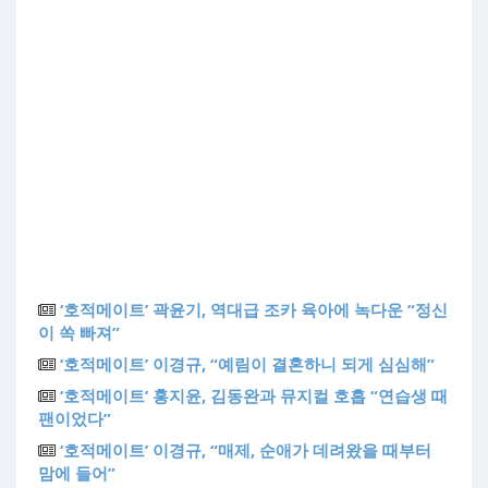
‘호적메이트’ 곽윤기, 역대급 조카 육아에 녹다운 “정신
이 쏙 빠져”
‘호적메이트’ 이경규, “예림이 결혼하니 되게 심심해”
‘호적메이트’ 홍지윤, 김동완과 뮤지컬 호흡 “연습생 때
팬이었다”
‘호적메이트’ 이경규, “매제, 순애가 데려왔을 때부터
맘에 들어”