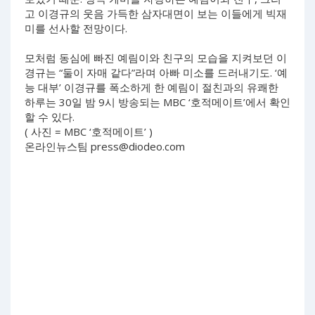
고 이경규의 웃음 가득한 삼자대면이 보는 이들에게 빅재
미를 선사할 전망이다.
모처럼 동심에 빠진 예림이와 친구의 모습을 지켜보던 이
경규는 “둘이 자매 같다”라며 아빠 미소를 드러내기도. ‘예
능 대부’ 이경규를 폭소하게 한 예림이 절친과의 유쾌한
하루는 30일 밤 9시 방송되는 MBC ‘호적메이트’에서 확인
할 수 있다.
( 사진 = MBC ‘호적메이트’ )
온라인뉴스팀
press@diodeo.com