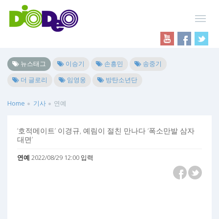
뉴스태그
이승기
손흥민
송중기
더 글로리
임영웅
방탄소년단
Home
기사
연예
‘호적메이트’ 이경규, 예림이 절친 만나다 ‘폭소만발 삼자
대면’
연예
2022/08/29 12:00 입력