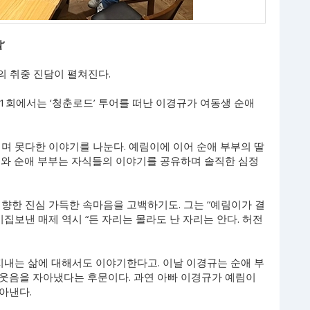
’
의 취중 진담이 펼쳐진다.
31회에서는 ‘청춘로드’ 투어를 떠난 이경규가 여동생 순애
며 못다한 이야기를 나눈다. 예림이에 이어 순애 부부의 딸
규와 순애 부부는 자식들의 이야기를 공유하며 솔직한 심정
향한 진심 가득한 속마음을 고백하기도. 그는 “예림이가 결
집보낸 매제 역시 “든 자리는 몰라도 난 자리는 안다. 허전
지내는 삶에 대해서도 이야기한다고. 이날 이경규는 순애 부
웃음을 자아냈다는 후문이다. 과연 아빠 이경규가 예림이
아낸다.