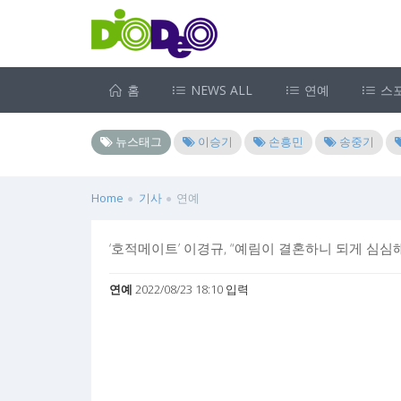
홈
NEWS ALL
연예
스
뉴스태그
이승기
손흥민
송중기
Home
기사
연예
‘호적메이트’ 이경규, “예림이 결혼하니 되게 심심해
연예
2022/08/23 18:10 입력