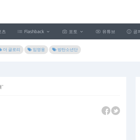
포츠
Flashback
포토
유튜브
공
더 글로리
임영웅
방탄소년단
”