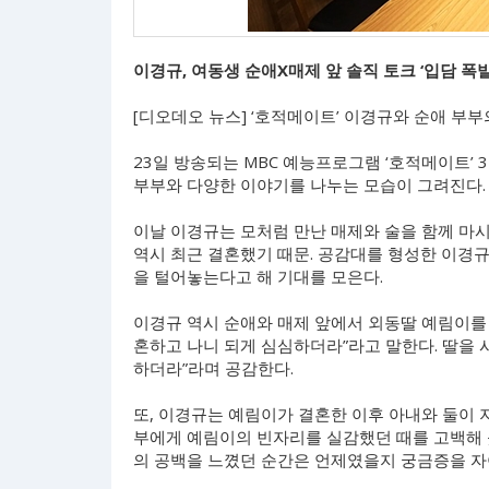
이경규, 여동생 순애X매제 앞 솔직 토크 ‘입담 폭발
[디오데오 뉴스] ‘호적메이트’ 이경규와 순애 부부
23일 방송되는 MBC 예능프로그램 ‘호적메이트’ 
부부와 다양한 이야기를 나누는 모습이 그려진다.
이날 이경규는 모처럼 만난 매제와 술을 함께 마시
역시 최근 결혼했기 때문. 공감대를 형성한 이경
을 털어놓는다고 해 기대를 모은다.
이경규 역시 순애와 매제 앞에서 외동딸 예림이를 
혼하고 나니 되게 심심하더라”라고 말한다. 딸을 시
하더라”라며 공감한다.
또, 이경규는 예림이가 결혼한 이후 아내와 둘이 
부에게 예림이의 빈자리를 실감했던 때를 고백해 
의 공백을 느꼈던 순간은 언제였을지 궁금증을 자