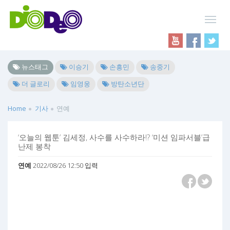
뉴스태그
이승기
손흥민
송중기
더 글로리
임영웅
방탄소년단
Home
기사
연예
‘오늘의 웹툰’ 김세정, 사수를 사수하라!? ‘미션 임파서블’급
난제 봉착
연예
2022/08/26 12:50 입력