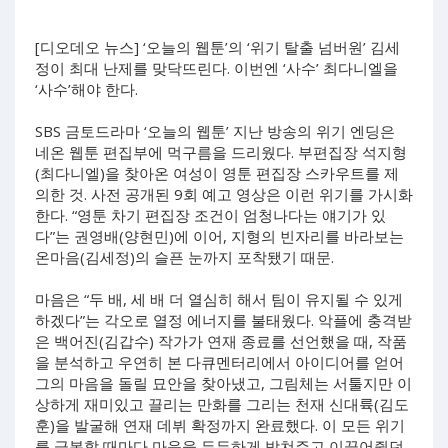
[디오데오 뉴스] ‘오늘의 웹툰’의 ‘위기 탈출 넘버원’ 김세
정이 최대 난제를 맞닥뜨린다. 이번엔 ‘사수’ 최다니엘을
‘사수’해야 한다.
SBS 금토드라마 ‘오늘의 웹툰’ 지난 방송의 위기 엔딩은
네온 웹툰 편집부에 먹구름을 드리웠다. 부편집장 석지형
(최다니엘)을 찾아온 여성이 영툰 편집장 스카우트를 제
의한 것. 사전 공개된 9회 예고 영상은 이런 위기를 가시화
한다. “영툰 차기 편집장 조건이 엄청나다는 얘기가 있
다”는 권영배(양현민)에 이어, 지형의 빈자리를 바라보는
온마음(김세정)의 슬픈 눈까지 포착됐기 때문.
마음은 “두 배, 세 배 더 열심히 해서 팀이 유지될 수 있게
하겠다”는 각오로 열정 에너지를 불태웠다. 악플에 충격받
은 백어진(김갑수) 작가가 연재 종료를 선언했을 때, 작품
을 분석하고 우연히 본 다큐멘터리에서 아이디어를 얻어
그의 마음을 돌릴 묘안을 찾아냈고, 그림체는 서툴지만 이
상하게 재미있고 끌리는 만화를 그리는 천재 신대륙(김도
훈)을 발굴해 연재 데뷔 확정까지 완료했다. 이 모든 위기
를 극복할 때마다 마음을 든든하게 받쳐주고 이끌어줬던