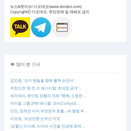
뉴스&핫이슈! 디오데오(www.diodeo.com)
Copyrightⓒ 디오데오. 무단전재 및 재배포 금지
많이 본 기사
김민종, '조카 팬들을 향해 활짝 손인사'
무한도전 ‘못.친.소 페스티벌’ 초대장 공개 ‘…
세러데이, 팬미팅 성황리 개최 “행복, 소중한 …
아이돌 그룹 2PM 애니콜 '코비(Corby)모…
딘딘, 정채연 이어 유연정과 호흡…새 앨범 ‘#…
이요원, '의상만큼 눈부신 미모'
‘샵’출신 이지혜, 티아라 사건을 언급해 화제 …