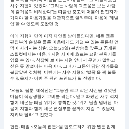
사수 지형이 있었다. “그리는 사람의 괴로움은 보는 사람
의 즐거움과 비례한다”는 따끔한 충고와 더불어 편집자가
가져야 할 마음가짐을 객관적으로 알려주며, 마음이 ‘레벨
업’할 수 있도록 도왔던 것.
이에 지형이 만약 이직 제안을 받아들인다면, 네온 웹툰
편집부의 손실은 물론 마음에게도 기댈 수 있는 든든한 언
덕이 사라지는 상황. 오늘(26일) 본방송을 앞두고 공개된
스틸컷에서는 마음과 지형 사이에 흐르는 묘한 분위기를
읽을 수 있다. 착잡해 보이는 지형 앞에서 무언가 말하고
싶은 듯 망설이는 마음이다. 그녀가 그동안 담당 작가들을
붙잡았던 것처럼, 이번에는 사수 지형의 ‘발목’을 꽉 붙들
수 있을지가 이번 주 관전 포인트가 될 전망이다.
‘오늘의 웹툰’ 제작진은 “그동안 크고 작은 사건을 겪었던
마음이 직장생활에 고비를 겪는다. 믿고 따랐던 사수 석지
형이 네온을 떠날 위기에 봉착한 것. ‘위기 탈출 넘버원’ 마
음이 지형과 함께 네온 편집부를 끝까지 지킬 수 있을지,
지켜봐 달라”고 전했다.
한편, 매일 <오늘의 웹툰>을 업로드하기 위한 웹툰 업계