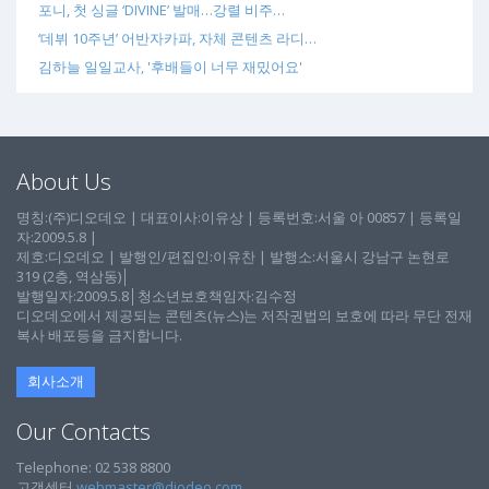
포니, 첫 싱글 ‘DIVINE’ 발매…강렬 비주…
‘데뷔 10주년’ 어반자카파, 자체 콘텐츠 라디…
김하늘 일일교사, '후배들이 너무 재밌어요'
About Us
명칭:(주)디오데오 | 대표이사:이유상 | 등록번호:서울 아 00857 | 등록일
자:2009.5.8 |
제호:디오데오 | 발행인/편집인:이유찬 | 발행소:서울시 강남구 논현로
319 (2층, 역삼동)│
발행일자:2009.5.8│청소년보호책임자:김수정
디오데오에서 제공되는 콘텐츠(뉴스)는 저작권법의 보호에 따라 무단 전재
복사 배포등을 금지합니다.
회사소개
Our Contacts
Telephone: 02 538 8800
고객센터
webmaster@diodeo.com