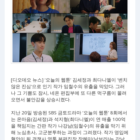
[디오데오 뉴스] ‘오늘의 웹툰’ 김세정과 최다니엘이 ‘변치
않은 진심’으로 인기 작가 임철수의 유출을 막았다. 그러
나 그 기쁨도 잠시, 네온 편집부에 또 다른 먹구름이 몰려
오면서 불안감을 상승시켰다.
지난 20일 방송된 SBS 금토드라마 ‘오늘의 웹툰’ 8회에서
는 온마음(김세정)과 석지형(최다니엘)이 연 매출 100억
을 책임지는 간판 작가 나강남(임철수)의 유출을 막기 위
해 노심초사, 고군분투하는 과정이 그려졌다. 작가 영입에
혈안이 된 경쟁사 영툰 부편집장 장혜미(남보라)는 강남