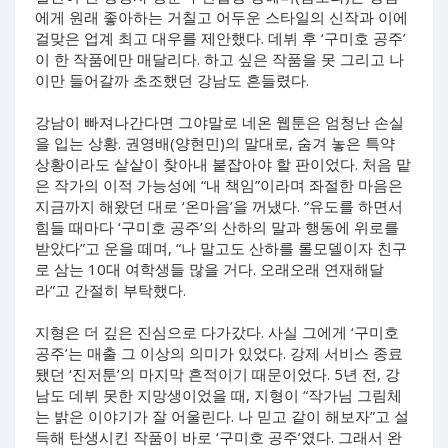
에게 원래 좋아하는 거칠고 어두운 스타일의 신작과 이에
걸맞은 업계 최고 대우를 제안했다. 데뷔 후 ‘구미호 공주’
이 한 작품에만 매달리다. 하고 싶은 작품을 못 그리고 나
이만 들어갈까 초조했던 강남도 흔들렸다.
강남이 빠져나간다면 그야말로 네온 웹툰은 엄청난 손실
을 입는 상황. 권영배(양현민)의 말대로, 숨겨 놓은 특약
상황이라도 샅샅이 찾아내 붙잡아야 할 판이었다. 처음 맡
은 작가의 이적 가능성에 “내 책임”이라며 좌절한 마음은
지금까지 해왔던 대로 ‘온마음’을 꺼냈다. “유도를 하면서
힘들 때마다 ‘구미호 공주’의 산하의 말과 행동에 위로를
받았다”고 운을 떼며, “나 말고도 산하를 롤모델이자 친구
로 삼는 10대 여학생들 많을 거다. 오래오래 연재해달
라”고 간절히 부탁했다.
지형은 더 깊은 진심으로 다가갔다. 사실 그에게 ‘구미호
공주’는 매출 그 이상의 의미가 있었다. 강제 서비스 종료
됐던 ‘진저툰’의 마지막 흔적이기 때문이었다. 5년 전, 강
남도 데뷔 못한 지망생이었을 때, 지형이 “작가님 그림체
는 밝은 이야기가 잘 어울린다. 나 믿고 같이 해보자”고 설
득해 탄생시킨 작품이 바로 ‘구미호 공주’였다. 그래서 완