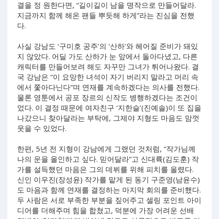
결을 정 원한다면, “길이길이 남을 명작으로 만들어달라.
지금까지 함께 해온 팬들 뿌듯해 하게”라는 진심을 전했
다.
사실 강남도 ‘구미호 공주’의 ‘산하’와 헤어질 준비가 돼있
지 않았다. 어딜 가도 산하가 눈 앞에서 돌아다녔고, 다른
캐릭터를 만들어보려 해도 자꾸만 그녀가 튀어나왔다. 결
국 강남은 “이 요망한 녀석이 자기 버리지 말라고 머리 속
에서 쫓아다닌다”며 연재를 계속하겠다는 의사를 전했다.
물론 영툰에서 공포 장르의 신작도 병행하겠다는 조건이
었다. 이 결정 때문에 여자친구 ‘지한슬’(진예솔)이 또 집을
나갔으니 찾아달라는 부탁에, 그제야 지형도 마음도 맘껏
웃을 수 있었다.
한편, 5년 전 지형이 강남에게 그랬던 것처럼, “작가님께
나의 운을 올인하고 싶다. 믿어달라”고 신대륙(김도훈) 작
가를 설득했던 마음은 그의 데뷔를 위해 피치를 올렸다.
신인 이우진(장성윤) 작가를 맡게 된 동기 구준영(남윤수)
도 마음과 함께 연재를 결정하는 마지막 회의를 준비했다.
두 사람은 서로 부족한 부분을 짚어주고 셀링 포인트 아이
디어를 더해주며 힘을 합쳤고, 덕분에 가장 어려운 선배