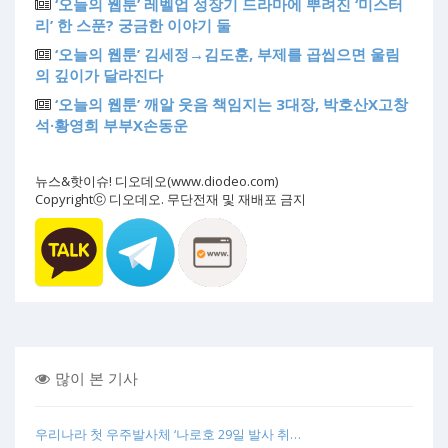
‘오늘의 웹툰’ 레벨업 성장기 드라마에 뿌려진 ‘미스터
리’ 한 스푼? 궁금한 이야기 둘
‘오늘의 웹툰’ 김세정→김도훈, 부제를 곱씹으면 울림
의 깊이가 달라진다
‘오늘의 웹툰’ 깨알 웃음 책임지는 3대장, 박호산X고창
석·황영희 부부X손동운
뉴스&핫이슈! 디오데오(www.diodeo.com)
Copyrightⓒ 디오데오. 무단전재 및 재배포 금지
많이 본 기사
우리나라 첫 우주발사체 ‘나로호 29일 발사 취…