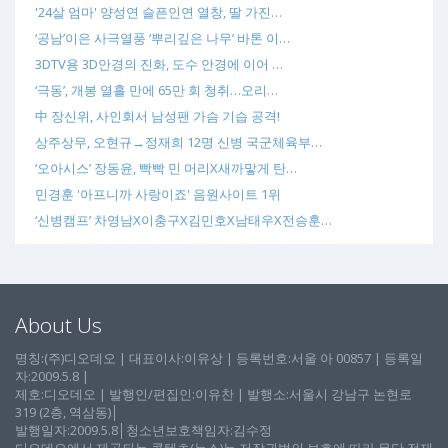
'24살 엄마' 양성연 슬픈인연 열창, 딸 가진…
‘공남’이은 사극열풍 ‘뿌리깊은 나무’ 바톤 이…
3DTV용 3D안경의 진화, 도수 안경에 이어 …
‘극동’, 개봉 열흘 만에 65만 회 청취…오리…
中 장신위, 사인회서 남성팬 가슴 기습 공격!
상주상무, 오현규→정재희 12명 신병 국군체육부…
‘오아시스’ 장동윤, 빡빡 민 머리X새까맣게 탄…
민경훈 '아프니까 사랑이죠' 음원사이트 1위
‘신병캠프’ 차영남X이충구X김민호X남태우X전승훈…
About Us
명칭:(주)디오데오 | 대표이사:이유상 | 등록번호:서울 아 00857 | 등록일
자:2009.5.8 |
제호:디오데오 | 발행인/편집인:이유찬 | 발행소:서울시 강남구 논현로
319 (2층, 역삼동)│
발행일자:2009.5.8│청소년보호책임자:김수정
디오데오에서 제공되는 콘텐츠(뉴스)는 저작권법의 보호에 따라 무단 전재