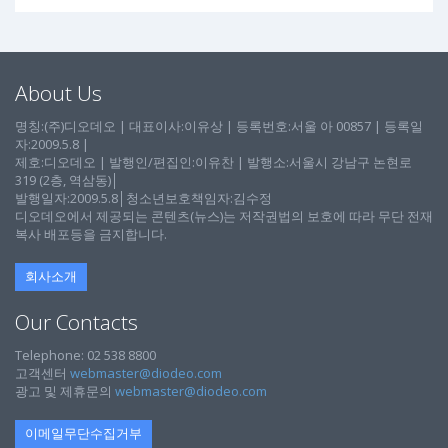
About Us
명칭:(주)디오데오 | 대표이사:이유상 | 등록번호:서울 아 00857 | 등록일
자:2009.5.8 |
제호:디오데오 | 발행인/편집인:이유찬 | 발행소:서울시 강남구 논현로
319 (2층, 역삼동)│
발행일자:2009.5.8│청소년보호책임자:김수정
디오데오에서 제공되는 콘텐츠(뉴스)는 저작권법의 보호에 따라 무단 전재
복사 배포등을 금지합니다.
회사소개
Our Contacts
Telephone: 02 538 8800
고객센터
webmaster@diodeo.com
광고 및 제휴문의
webmaster@diodeo.com
이메일무단수집거부