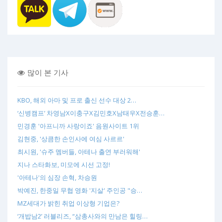
많이 본 기사
KBO, 해외 아마 및 프로 출신 선수 대상 2…
‘신병캠프’ 차영남X이충구X김민호X남태우X전승훈…
민경훈 '아프니까 사랑이죠' 음원사이트 1위
김현중, '상큼한 손인사에 여심 사르르'
최시원, '슈주 멤버들, 아테나 출연 부러워해'
지나 스타화보, 미모에 시선 고정!
'아테나'의 심장 손혁, 차승원
박예진, 한중일 무협 영화 '지살' 주인공 "승…
MZ세대가 밝힌 취업 이상형 기업은?
‘개밥남2’ 러블리즈, “삼총사와의 만남은 힐링…