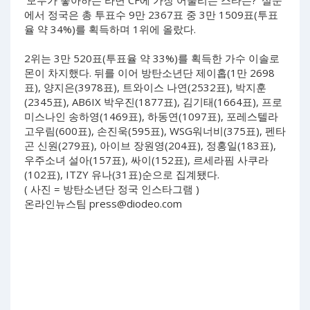
‘모두가 좋아하는 라면 CF에 가장 어울리는 스타는?’ 설문
에서 정국은 총 투표수 9만 2367표 중 3만 1509표(투표
율 약 34%)를 획득하며 1위에 올랐다.
2위는 3만 520표(투표율 약 33%)를 획득한 가수 이솔로
몬이 차지했다. 뒤를 이어 방탄소년단 제이홉(1만 2698
표), 양지은(3978표), 트와이스 나연(2532표), 박지훈
(2345표), AB6IX 박우진(1877표), 김기태(1664표), 프로
미스나인 송하영(1469표), 하동연(1097표), 포레스텔라
고우림(600표), 손진욱(595표), WSG워너비(375표), 펜타
곤 신원(279표), 아이브 장원영(204표), 정홍일(183표),
우주소녀 설아(157표), 싸이(152표), 르세라핌 사쿠라
(102표), ITZY 유나(31표)순으로 집계됐다.
( 사진 = 방탄소년단 정국 인스타그램 )
온라인뉴스팀
press@diodeo.com