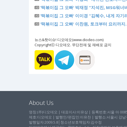
‘떡볶이집 그 오빠’ 박재정 “지석진, MSG워너
‘떡볶이집 그 오빠’ 이이경 “김혜수, 내게 자기
‘떡볶이집 그 오빠’ 이찬원, 토크부터 요리까지
뉴스&핫이슈! 디오데오(www.diodeo.com)
Copyrightⓒ 디오데오. 무단전재 및 재배포 금지
About Us
명칭:(주)디오데오 | 대표이사:이유상 | 등록번호:서울 아 00857 
제호:디오데오 | 발행인/편집인:이유찬 | 발행소:서울시 강남구 논
발행일자:2009.5.8│청소년보호책임자:김수정