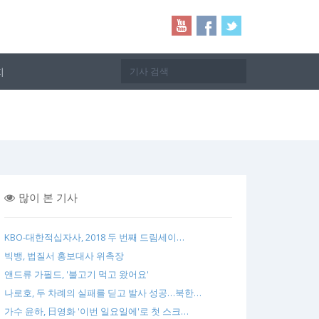
지
많이 본 기사
KBO-대한적십자사, 2018 두 번째 드림세이…
빅뱅, 법질서 홍보대사 위촉장
앤드류 가필드, '불고기 먹고 왔어요'
나로호, 두 차례의 실패를 딛고 발사 성공…북한…
가수 윤하, 日영화 '이번 일요일에'로 첫 스크…