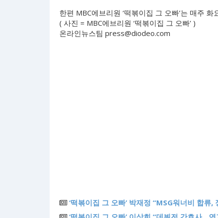
한편 MBC에브리원 ‘떡볶이집 그 오빠’는 매주 화요
( 사진 = MBC에브리원 ‘떡볶이집 그 오빠’ )
온라인뉴스팀
press@diodeo.com
‘떡볶이집 그 오빠’ 박재정 “MSG워너비 합류,
‘떡볶이집 그 오빠’ 이상희 “데뷔전 간호사…연기