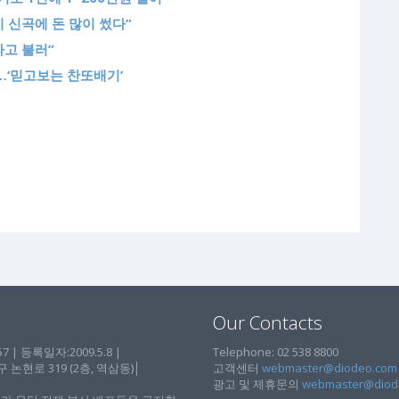
비 신곡에 돈 많이 썼다”
라고 불러”
…‘믿고보는 찬또배기’
Our Contacts
| 등록일자:2009.5.8 |
Telephone: 02 538 8800
현로 319 (2층, 역삼동)│
고객센터
webmaster@diodeo.com
광고 및 제휴문의
webmaster@diod