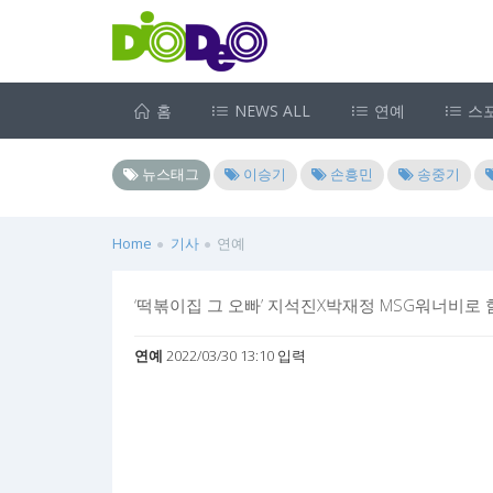
홈
NEWS ALL
연예
스
뉴스태그
이승기
손흥민
송중기
Home
기사
연예
‘떡볶이집 그 오빠’ 지석진X박재정 MSG워너비로 함
연예
2022/03/30 13:10 입력