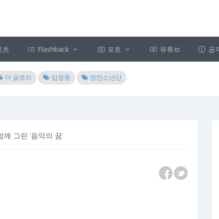
포츠
Flashback
포토
유튜브
공
더 글로리
임영웅
방탄소년단
께 그린 ‘음악의 꿈’