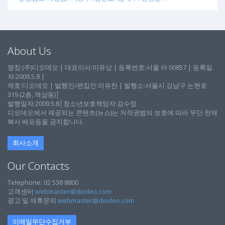
About Us
명칭:(주)디오데오 | 대표이사:이유상 | 등록번호:서울 아 00857 | 등록일
자:2009.5.8 |
제호:디오데오 | 발행인/편집인:이유찬 | 발행소:서울시 강남구 논현로
319 (2층, 역삼동)│
발행일자:2009.5.8│청소년보호책임자:김수정
디오데오에서 제공되는 콘텐츠(뉴스)는 저작권법의 보호에 따라 무단 전재
복사 배포등을 금지합니다.
회사소개
Our Contacts
Telephone: 02 538 8800
고객센터
webmaster@diodeo.com
광고 및 제휴문의
webmaster@diodeo.com
이메일무단수집거부