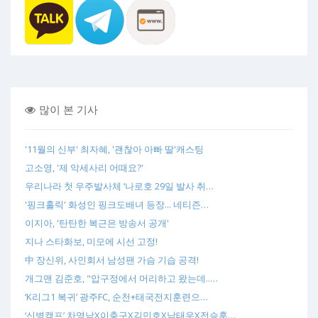
많이 본 기사
'11월의 신부' 최자혜, '괜찮아 아빠 딸'캐스팅
고소영, '제 악세사리 어때요?'
우리나라 첫 우주발사체 ‘나로호 29일 발사 취…
'핑크홀릭' 화성인 핑크도배녀 등장... 네티즌…
이지아, '탄탄한 복근은 방송서 공개'
지나 스타화보, 미모에 시선 고정!
中 장신위, 사인회서 남성팬 가슴 기습 공격!
개그맨 김준호, "압구정에서 머리하고 왔는데..…
‘K리그1 복귀’ 광주FC, 순천+태국전지훈련으…
‘신병캠프’ 차영남X이충구X김민호X남태우X전승훈…