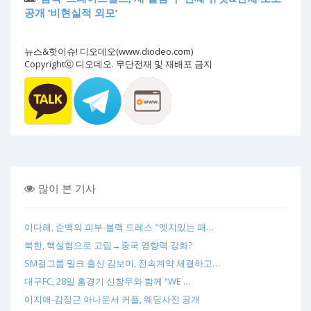
공개 ‘비현실적 외모’
뉴스&핫이슈! 디오데오(www.diodeo.com)
Copyrightⓒ 디오데오. 무단전재 및 재배포 금지
많이 본 기사
이다해, 순백의 피부-블랙 드레스 "엣지있는 패…
북한, 핵실험으로 고립→중국 영향력 강화?
SM걸그룹 밀크 출신 김보미, 전속계약 체결하고…
대구FC, 28일 홈경기 신창무와 함께 “WE …
이지애-김정근 아나운서 커플, 웨딩사진 공개