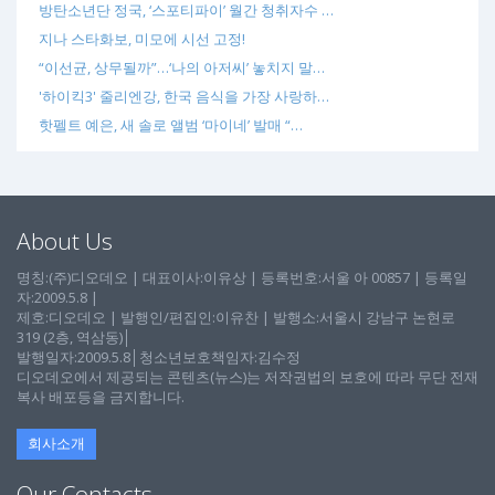
방탄소년단 정국, ‘스포티파이’ 월간 청취자수 …
지나 스타화보, 미모에 시선 고정!
“이선균, 상무될까”…‘나의 아저씨’ 놓치지 말…
'하이킥3' 줄리엔강, 한국 음식을 가장 사랑하…
핫펠트 예은, 새 솔로 앨범 ‘마이네’ 발매 “…
About Us
명칭:(주)디오데오 | 대표이사:이유상 | 등록번호:서울 아 00857 | 등록일
자:2009.5.8 |
제호:디오데오 | 발행인/편집인:이유찬 | 발행소:서울시 강남구 논현로
319 (2층, 역삼동)│
발행일자:2009.5.8│청소년보호책임자:김수정
디오데오에서 제공되는 콘텐츠(뉴스)는 저작권법의 보호에 따라 무단 전재
복사 배포등을 금지합니다.
회사소개
Our Contacts