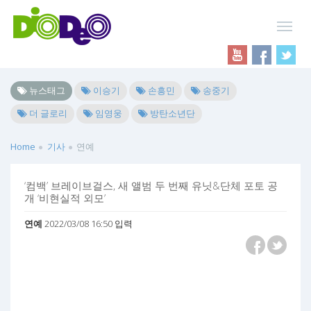
뉴스태그
이승기
손흥민
송중기
더 글로리
임영웅
방탄소년단
Home
기사
연예
‘컴백’ 브레이브걸스, 새 앨범 두 번째 유닛&단체 포토 공
개 ‘비현실적 외모’
연예
2022/03/08 16:50 입력