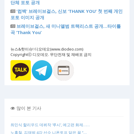
단체 포토 공개
‘컴백’ 브레이브걸스, 신보 ‘THANK YOU’ 첫 번째 개인
포토 이미지 공개
브레이브걸스, 새 미니앨범 트랙리스트 공개…타이틀
곡 ‘Thank You’
뉴스&핫이슈! 디오데오(www.diodeo.com)
Copyrightⓒ 디오데오. 무단전재 및 재배포 금지
많이 본 기사
최민식 할리우드 데뷔작 ‘루시’, 예고편 화제……
노홍철, 김재범 4강 선수 니폰토프 닮은 꼴 “…