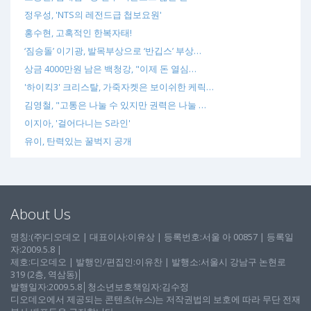
정우성, 'NTS의 레전드급 첩보요원'
홍수현, 고혹적인 한복자태!
‘짐승돌’ 이기광, 발목부상으로 ‘반깁스’ 부상…
상금 4000만원 남은 백청강, "이제 돈 열심…
'하이킥3' 크리스탈, 가죽자켓은 보이쉬한 케릭…
김영철, "고통은 나눌 수 있지만 권력은 나눌 …
이지아, '걸어다니는 S라인'
유이, 탄력있는 꿀벅지 공개
About Us
명칭:(주)디오데오 | 대표이사:이유상 | 등록번호:서울 아 00857 | 등록일
자:2009.5.8 |
제호:디오데오 | 발행인/편집인:이유찬 | 발행소:서울시 강남구 논현로
319 (2층, 역삼동)│
발행일자:2009.5.8│청소년보호책임자:김수정
디오데오에서 제공되는 콘텐츠(뉴스)는 저작권법의 보호에 따라 무단 전재