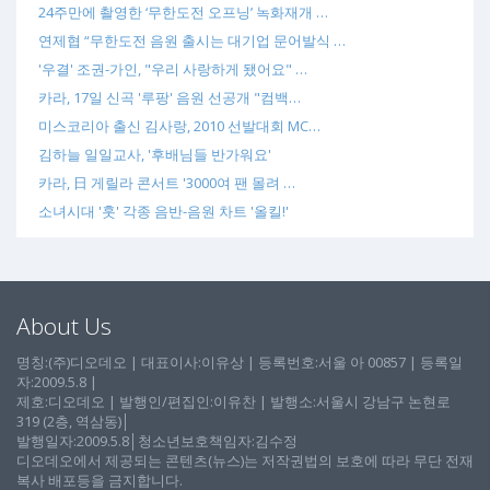
24주만에 촬영한 ‘무한도전 오프닝’ 녹화재개 …
연제협 “무한도전 음원 출시는 대기업 문어발식 …
'우결' 조권-가인, "우리 사랑하게 됐어요" …
카라, 17일 신곡 '루팡' 음원 선공개 "컴백…
미스코리아 출신 김사랑, 2010 선발대회 MC…
김하늘 일일교사, '후배님들 반가워요'
카라, 日 게릴라 콘서트 '3000여 팬 몰려 …
소녀시대 '훗' 각종 음반-음원 차트 '올킬!'
About Us
명칭:(주)디오데오 | 대표이사:이유상 | 등록번호:서울 아 00857 | 등록일
자:2009.5.8 |
제호:디오데오 | 발행인/편집인:이유찬 | 발행소:서울시 강남구 논현로
319 (2층, 역삼동)│
발행일자:2009.5.8│청소년보호책임자:김수정
디오데오에서 제공되는 콘텐츠(뉴스)는 저작권법의 보호에 따라 무단 전재
복사 배포등을 금지합니다.