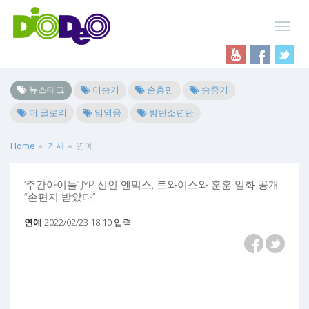
뉴스태그
이승기
손흥민
송중기
더 글로리
임영웅
방탄소년단
Home
기사
연예
‘주간아이돌’ JYP 신인 엔믹스, 트와이스와 훈훈 일화 공개
“손편지 받았다”
연예
2022/02/23 18:10 입력