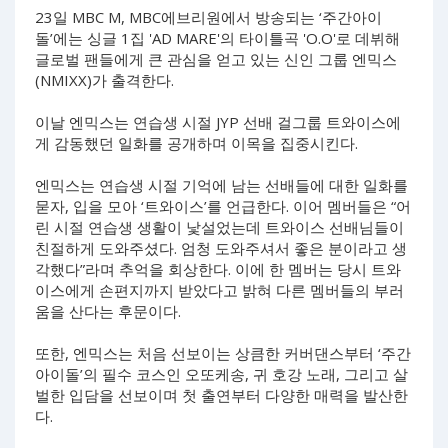
23일 MBC M, MBC에브리원에서 방송되는 ‘주간아이
돌’에는 싱글 1집 'AD MARE'의 타이틀곡 'O.O'로 데뷔해
글로벌 팬들에게 큰 관심을 얻고 있는 신인 그룹 엔믹스
(NMIXX)가 출격한다.
이날 엔믹스는 연습생 시절 JYP 선배 걸그룹 트와이스에
게 감동했던 일화를 공개하며 이목을 집중시킨다.
엔믹스는 연습생 시절 기억에 남는 선배들에 대한 일화를
묻자, 입을 모아 ‘트와이스’를 언급한다. 이어 멤버들은 “어
린 시절 연습생 생활이 낯설었는데 트와이스 선배님들이
친절하게 도와주셨다. 엄청 도와주셔서 좋은 분이라고 생
각했다”라며 추억을 회상한다. 이에 한 멤버는 당시 트와
이스에게 손편지까지 받았다고 밝혀 다른 멤버들의 부러
움을 산다는 후문이다.
또한, 엔믹스는 처음 선보이는 상큼한 커버댄스부터 ‘주간
아이돌’의 필수 코스인 오또케송, 귀 호강 노래, 그리고 살
벌한 입담을 선보이며 첫 출연부터 다양한 매력을 발산한
다.