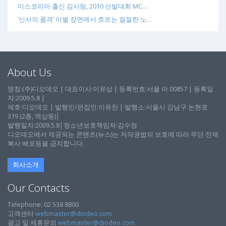
미스코리아 출신 김사랑, 2010 선발대회 MC…
‘신사의 품격’ 이별 장면에서 흐르는 절절한 노…
About Us
명칭:(주)디오데오 | 대표이사:이유상 | 등록번호:서울 아 00857 | 등록일
자:2009.5.8 |
제호:디오데오 | 발행인/편집인:이유찬 | 발행소:서울시 강남구 논현로
319 (2층, 역삼동)│
발행일자:2009.5.8│청소년보호책임자:김수정
디오데오에서 제공되는 콘텐츠(뉴스)는 저작권법의 보호에 따라 무단 전재
복사 배포등을 금지합니다.
회사소개
Our Contacts
Telephone: 02 538 8800
고객센터
webmaster@diodeo.com
광고 및 제휴문의
webmaster@diodeo.com