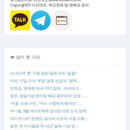
Copyrightⓒ 디오데오. 무단전재 및 재배포 금지
많이 본 기사
소녀시대 '훗' 각종 음반-음원 차트 '올킬!'
카라, 17일 신곡 '루팡' 음원 선공개 "컴백…
전효성, ‘완벽한 아내’ OST 참여…차세대 O…
용주, 생일기념 팬미팅 ‘해피 용주데이’ 성료……
'우결' 조권-가인, "우리 사랑하게 됐어요" …
주니엘, 8월 데이트폭력 심각성 다른 신곡 깜짝…
‘라디오스타’ 장영란, 길거리 리포터 시절 소환…
용주, 첫 미니앨범 ‘이 시간’ 발매 기념 팬 …