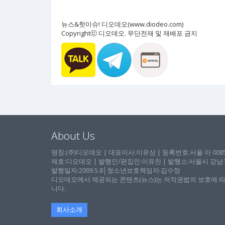
뉴스&핫이슈! 디오데오(www.diodeo.com)
Copyrightⓒ 디오데오. 무단전재 및 재배포 금지
About Us
명칭:(주)디오데오 | 대표이사:이유상 | 등록번호:서울 아 00857 
제호:디오데오 | 발행인/편집인:이유찬 | 발행소:서울시 강남구 논
발행일자:2009.5.8│청소년보호책임자:김수정
디오데오에서 제공되는 콘텐츠(뉴스)는 저작권법의 보호에 따
니다.
회사소개