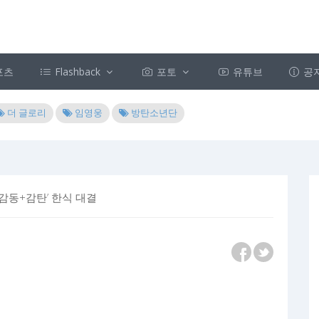
포츠
Flashback
포토
유튜브
공
더 글로리
임영웅
방탄소년단
+감동+감탄’ 한식 대결