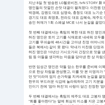
지난 8일 첫 방송된 LG헬로비전, tvN STORY 
명인들의 맛깔진 손맛 대결이 펼쳐졌다. 이찬원 단
박경례, 강원도 대표 심명숙, 충청도 대표 노기순
경기도 대표 최영호, 전라도 대표 김혜숙, 제주도 
송인 허재가 1회 스페셜 MC로 나서 눈길을 끌었다
첫 번째 대결에서는 흑팀의 북한 대표 허진 명인과
허진 명인은 토끼 고기를 식재료로 내세워 모두를 
고기를 무쇠솥에 48시간을 고아낸 친정 어머니의 보
들은 북에서) 같이 못 왔다. 막내가 이찬원 단장
허진 명인은 10년산 가시오가피 간장으로 맛을 낸
림 등 아들을 생각하는 마음을 담아낸 한 상 차림
반면 임성근 명인은 약돌 암소 한우를 준비해 이목
으로 한상 차림을 완성했고, 이를 맛 본 이영자가
던 맛”이라며 엄지 손가락을 치켜세워 눈길을 끌었
한우의 부드러운 식감에 놀라워하며 고기 지분을 두
인이기 전에 ‘엄마 허진’의 사랑이 담긴 진정한 ‘
두 번째 대결에서는 흑팀의 제주도 대표 고봉자 
“회를 좋아한다”는 말에 회심의 미소를 지은 고봉자