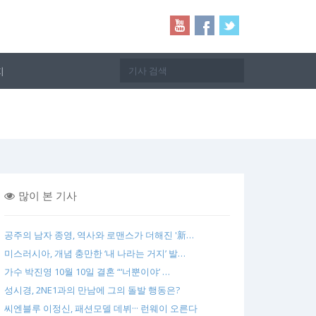
지
많이 본 기사
공주의 남자 종영, 역사와 로맨스가 더해진 '新…
미스러시아, 개념 충만한 ‘내 나라는 거지’ 발…
가수 박진영 10월 10일 결혼 “‘너뿐이야’ …
성시경, 2NE1과의 만남에 그의 돌발 행동은?
씨엔블루 이정신, 패션모델 데뷔··· 런웨이 오른다