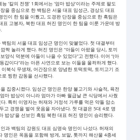
新 예능 ‘칼의 전쟁’ 1회에서는 ‘엄마 밥상’이라는 주제로 팔도
장을 중심으로 한 백팀은 서울 대표 임성근, 경상도 대표
 명인이 한 팀을 이뤘고, 도경완 단장을 중심으로 한 흑팀은
대표 고봉자, 북한 대표 허진 명인이 한 팀을 이룬 가운데 방
.
 백팀의 서울 대표 임성근 명인이 맞붙었다. 첫 대결부터
깜짝 놀라게 했다. 허진 명인은 “아들이 아팠을 당시, 토끼
양식 덕분에 아들이 나을 수 있었다”고 전했다. 이어 “(아
과 동갑이다”라는 아픈 사연으로 보는 이들을 울컥하게 했다.
 이북식 무생채, 어간장으로 양념한 토떡토떡, 토끼고기 조
으로 찡한 감동을 선사했다.
을 집중시켰다. 임성근 명인은 한양 불고기와 사슬적, 육전
 “엄마 밥상이 아니라 엄마가 아빠 월급날 큰 식당에서 사줬
다. 특히 이영자는 허재와 거정석 가루를 먹은 약돌 암소
고 경쟁을 벌여 웃음을 자아냈다. 첫 대결은 5대 4로 명
엄마 밥상’을 선보인 흑팀 북한 대표 허진 명인이 승리했다.
명인과 백팀의 강원도 대표 심명숙 명인이 나섰다. 허재의
 명인은 옥돔을 포함해 방게, 보말, 톳까지 해산물 4종세