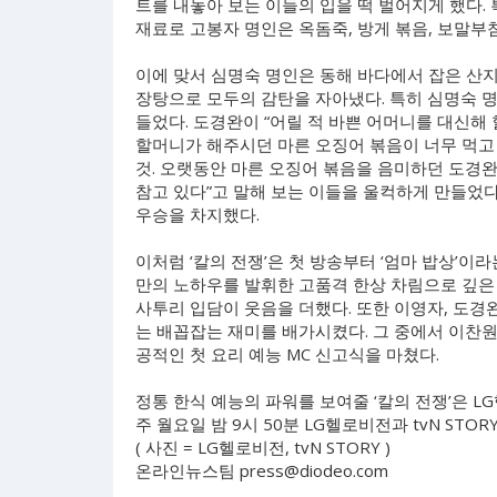
트를 내놓아 보는 이들의 입을 떡 벌어지게 했다.
재료로 고봉자 명인은 옥돔죽, 방게 볶음, 보말부
이에 맞서 심명숙 명인은 동해 바다에서 잡은 산지
장탕으로 모두의 감탄을 자아냈다. 특히 심명숙 
들었다. 도경완이 “어릴 적 바쁜 어머니를 대신해
할머니가 해주시던 마른 오징어 볶음이 너무 먹고
것. 오랫동안 마른 오징어 볶음을 음미하던 도경완
참고 있다”고 말해 보는 이들을 울컥하게 만들었다.
우승을 차지했다.
이처럼 ‘칼의 전쟁’은 첫 방송부터 ‘엄마 밥상’이
만의 노하우를 발휘한 고품격 한상 차림으로 깊은
사투리 입담이 웃음을 더했다. 또한 이영자, 도경
는 배꼽잡는 재미를 배가시켰다. 그 중에서 이찬
공적인 첫 요리 예능 MC 신고식을 마쳤다.
정통 한식 예능의 파워를 보여줄 ‘칼의 전쟁’은 LG
주 월요일 밤 9시 50분 LG헬로비전과 tvN STO
( 사진 = LG헬로비전, tvN STORY )
온라인뉴스팀
press@diodeo.com