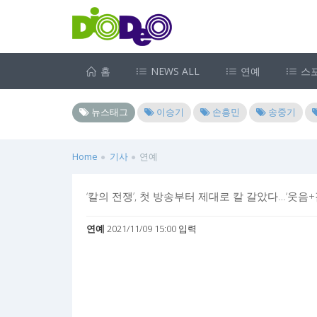
홈
NEWS ALL
연예
스
뉴스태그
이승기
손흥민
송중기
Home
기사
연예
‘칼의 전쟁’, 첫 방송부터 제대로 칼 갈았다…‘웃음
연예
2021/11/09 15:00 입력