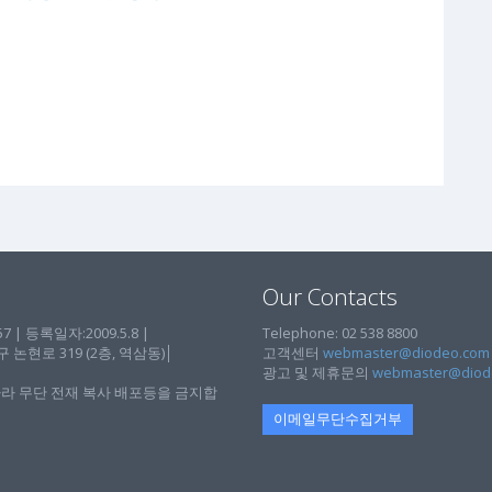
Our Contacts
| 등록일자:2009.5.8 |
Telephone: 02 538 8800
현로 319 (2층, 역삼동)│
고객센터
webmaster@diodeo.com
광고 및 제휴문의
webmaster@diod
라 무단 전재 복사 배포등을 금지합
이메일무단수집거부