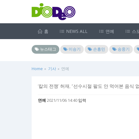
홈
NEWS ALL
연예
스
뉴스태그
이승기
손흥민
송중기
Home
기사
연예
‘칼의 전쟁’ 허재, “선수시절 팔도 안 먹어본 음식
연예
2021/11/06 14:40 입력