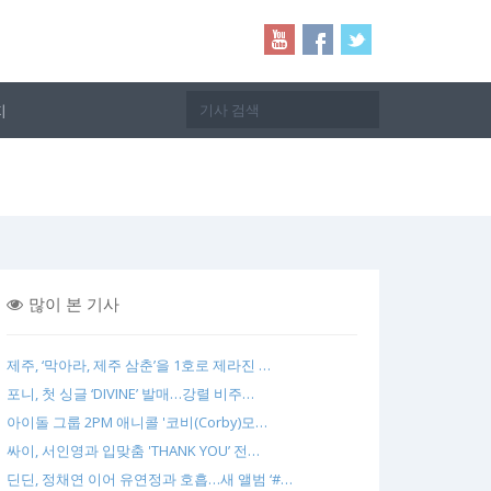
지
많이 본 기사
제주, ‘막아라, 제주 삼춘’을 1호로 제라진 …
포니, 첫 싱글 ‘DIVINE’ 발매…강렬 비주…
아이돌 그룹 2PM 애니콜 '코비(Corby)모…
싸이, 서인영과 입맞춤 'THANK YOU’ 전…
딘딘, 정채연 이어 유연정과 호흡…새 앨범 ‘#…