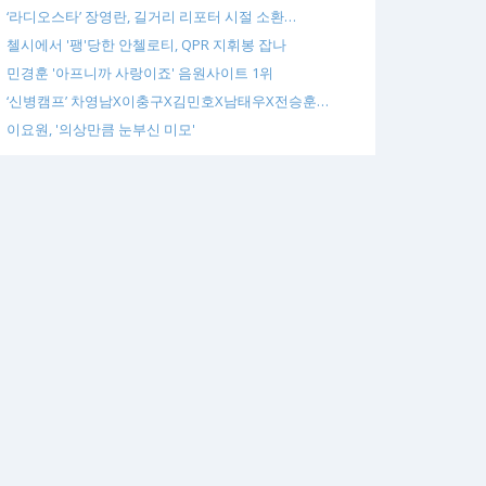
‘라디오스타’ 장영란, 길거리 리포터 시절 소환…
첼시에서 '팽'당한 안첼로티, QPR 지휘봉 잡나
민경훈 '아프니까 사랑이죠' 음원사이트 1위
‘신병캠프’ 차영남X이충구X김민호X남태우X전승훈…
이요원, '의상만큼 눈부신 미모'