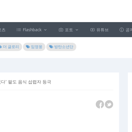
포츠
Flashback
포토
유튜브
공
더 글로리
임영웅
방탄소년단
 없다” 팔도 음식 섭렵자 등극