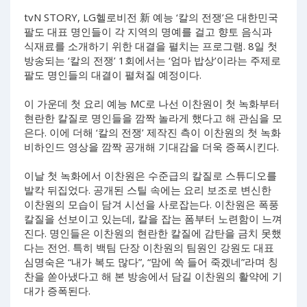
tvN STORY, LG헬로비전 新 예능 ‘칼의 전쟁’은 대한민국
팔도 대표 명인들이 각 지역의 명예를 걸고 향토 음식과
식재료를 소개하기 위한 대결을 펼치는 프로그램. 8일 첫
방송되는 ‘칼의 전쟁’ 1회에서는 ‘엄마 밥상’이라는 주제로
팔도 명인들의 대결이 펼쳐질 예정이다.
이 가운데 첫 요리 예능 MC로 나선 이찬원이 첫 녹화부터
현란한 칼질로 명인들을 깜짝 놀라게 했다고 해 관심을 모
은다. 이에 더해 ‘칼의 전쟁’ 제작진 측이 이찬원의 첫 녹화
비하인드 영상을 깜짝 공개해 기대감을 더욱 증폭시킨다.
이날 첫 녹화에서 이찬원은 수준급의 칼질로 스튜디오를
발칵 뒤집었다. 공개된 스틸 속에는 요리 보조로 변신한
이찬원의 모습이 담겨 시선을 사로잡는다. 이찬원은 폭풍
칼질을 선보이고 있는데, 칼을 잡는 폼부터 노련함이 느껴
진다. 명인들은 이찬원의 현란한 칼질에 감탄을 금치 못했
다는 전언. 특히 백팀 단장 이찬원의 팀원인 강원도 대표
심명숙은 “내가 복도 많다”, “맘에 쏙 들어 죽겠네”라며 칭
찬을 쏟아냈다고 해 본 방송에서 담길 이찬원의 활약에 기
대가 증폭된다.