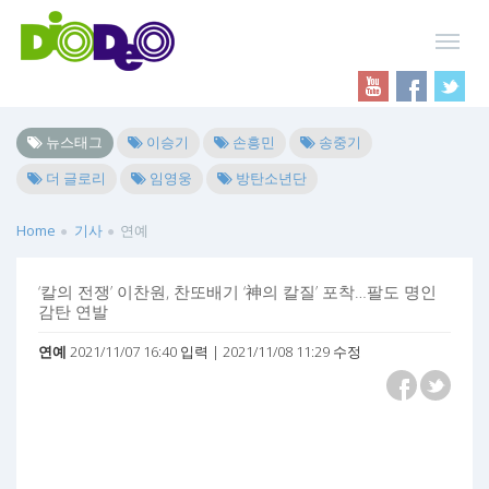
뉴스태그
이승기
손흥민
송중기
더 글로리
임영웅
방탄소년단
Home
기사
연예
‘칼의 전쟁’ 이찬원, 찬또배기 ‘神의 칼질’ 포착…팔도 명인
감탄 연발
연예
2021/11/07 16:40 입력 | 2021/11/08 11:29 수정