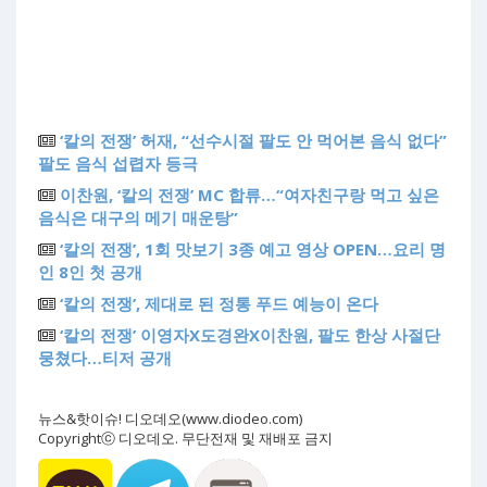
‘칼의 전쟁’ 허재, “선수시절 팔도 안 먹어본 음식 없다”
팔도 음식 섭렵자 등극
이찬원, ‘칼의 전쟁’ MC 합류…“여자친구랑 먹고 싶은
음식은 대구의 메기 매운탕”
‘칼의 전쟁’, 1회 맛보기 3종 예고 영상 OPEN…요리 명
인 8인 첫 공개
‘칼의 전쟁’, 제대로 된 정통 푸드 예능이 온다
‘칼의 전쟁’ 이영자X도경완X이찬원, 팔도 한상 사절단
뭉쳤다…티저 공개
뉴스&핫이슈! 디오데오(www.diodeo.com)
Copyrightⓒ 디오데오. 무단전재 및 재배포 금지