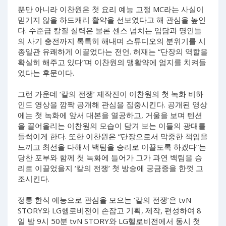
뿐만 아니라 이찬원은 첫 요리 예능 고정 MC라는 사실이
믿기지 않을 하드캐리 활약을 선보였다고 해 관심을 높인
다. 수준급 칼질 실력은 물론 센스 넘치는 입담과 명인들
의 사기 충전까지 톡톡히 해내며 스튜디오의 분위기를 시
종일관 유쾌하게 이끌었다는 전언. 허재는 “단장의 역할을
확실히 해주고 있다”며 이찬원의 맹활약에 엄지를 치켜들
었다는 후문이다.
그런 가운데 ‘칼의 전쟁’ 제작진이 이찬원의 첫 녹화 비하
인드 영상을 깜짝 공개해 관심을 집중시킨다. 공개된 영상
에는 첫 녹화에 앞서 대본을 열공하고, 거울을 보며 텐션
을 끌어올리는 이찬원의 모습이 담겨 보는 이들의 광대를
들썩이게 한다. 또한 이찬원은 “단장으로서 막중한 책임을
느끼고 최선을 다해서 백팀을 승리로 이끌도록 하겠다”는
당찬 포부와 함께 첫 녹화에 들어가 그가 과연 백팀을 승
리로 이끌었을지 ‘칼의 전쟁’ 첫 방송에 궁금증을 한껏 고
조시킨다.
정통 한식 예능으로 관심을 모으는 ‘칼의 전쟁’은 tvN
STORY와 LG헬로비전이 손잡고 기획, 제작, 편성하여 8
일 밤 9시 50분 tvN STORY와 LG헬로비전에서 동시 첫