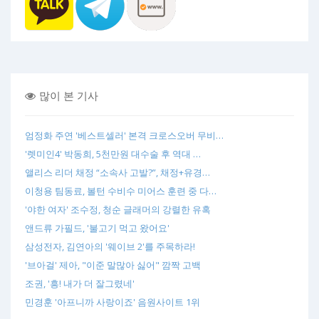
많이 본 기사
엄정화 주연 '베스트셀러' 본격 크로스오버 무비…
'렛미인4' 박동희, 5천만원 대수술 후 역대 …
앨리스 리더 채정 “소속사 고발?”, 채정+유경…
이청용 팀동료, 볼턴 수비수 미어스 훈련 중 다…
'야한 여자' 조수정, 청순 글래머의 강렬한 유혹
앤드류 가필드, '불고기 먹고 왔어요'
삼성전자, 김연아의 '웨이브 2'를 주목하라!
'브아걸' 제아, "이준 말많아 싫어" 깜짝 고백
조권, '흥! 내가 더 잘그렸네'
민경훈 '아프니까 사랑이죠' 음원사이트 1위