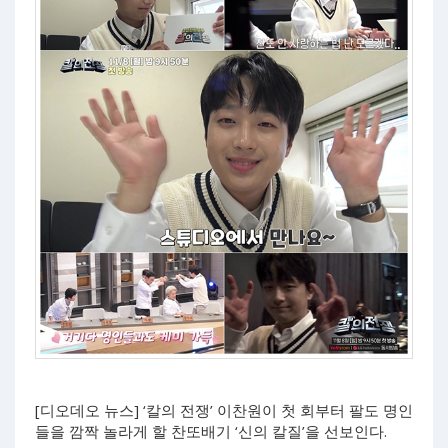
[디오데오 뉴스] ‘칼의 전쟁’ 이찬원이 첫 회부터 팔도 명인
들을 깜짝 놀라게 할 찬또배기 ‘신의 칼질’을 선보인다.