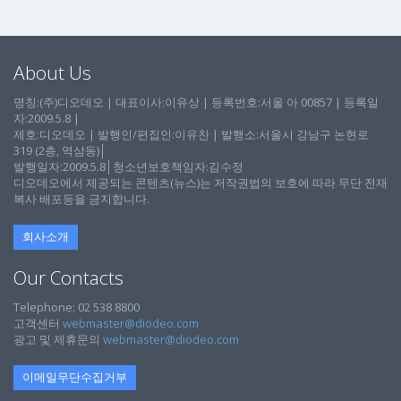
About Us
명칭:(주)디오데오 | 대표이사:이유상 | 등록번호:서울 아 00857 | 등록일
자:2009.5.8 |
제호:디오데오 | 발행인/편집인:이유찬 | 발행소:서울시 강남구 논현로
319 (2층, 역삼동)│
발행일자:2009.5.8│청소년보호책임자:김수정
디오데오에서 제공되는 콘텐츠(뉴스)는 저작권법의 보호에 따라 무단 전재
복사 배포등을 금지합니다.
회사소개
Our Contacts
Telephone: 02 538 8800
고객센터
webmaster@diodeo.com
광고 및 제휴문의
webmaster@diodeo.com
이메일무단수집거부