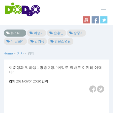
뉴스태그
이승기
손흥민
송중기
더 글로리
임영웅
방탄소년단
Home
기사
경제
취준생과 알바생 5명중 2명, “취업도 알바도 여전히 어렵
다”
경제
2021/06/04 20:30 입력