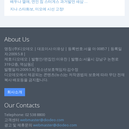
배두나 열애, 연인 짐 스터게스 과거발언 새삼 …
지나 스타화보, 미모에 시선 고정!
About Us
명칭:(주)디오데오 | 대표이사:이유상 | 등록번호:서울 아 00857 | 등록일
자:2009.5.8 |
제호:디오데오 | 발행인/편집인:이유찬 | 발행소:서울시 강남구 논현로
319 (2층, 역삼동)│
발행일자:2009.5.8│청소년보호책임자:김수정
디오데오에서 제공되는 콘텐츠(뉴스)는 저작권법의 보호에 따라 무단 전재
복사 배포등을 금지합니다.
회사소개
Our Contacts
Telephone: 02 538 8800
고객센터
webmaster@diodeo.com
광고 및 제휴문의
webmaster@diodeo.com