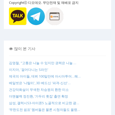
Copyrightⓒ 디오데오. 무단전재 및 재배포 금지
많이 본 기사
김영철, "고통은 나눌 수 있지만 권력은 나눌 …
이지아, '걸어다니는 S라인'
제국의 아이들, 데뷔 100일만에 아시아투어…해…
베일벗은 '나탈리', 3D 베드신 '파격-신선'…
건강악화설이 무색한 차승원의 환한 미소
더맨블랙 정진환, ‘가두리 횟집’ 출연 확정
삼성, 갤럭시S3-아이폰5 노골적으로 비교한 광…
‘무한도전 쉼표’ 멤버들은 물론 시청자들도 울렸…