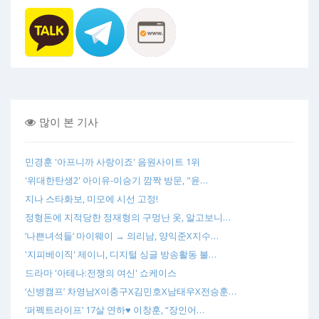
많이 본 기사
민경훈 '아프니까 사랑이죠' 음원사이트 1위
'위대한탄생2' 아이유-이승기 깜짝 방문, "윤…
지나 스타화보, 미모에 시선 고정!
정형돈에 지적당한 정재형의 구멍난 옷, 알고보니…
’나쁜녀석들‘ 마이웨이 → 의리남, 양익준X지수…
'지피베이직' 제이니, 디지털 싱글 방송활동 불…
드라마 '아테나:전쟁의 여신' 쇼케이스
‘신병캠프’ 차영남X이충구X김민호X남태우X전승훈…
‘퍼펙트라이프’ 17살 연하♥ 이창훈, “장인어…