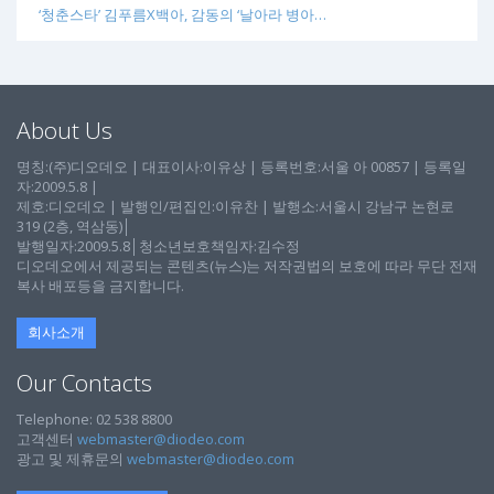
‘청춘스타’ 김푸름X백아, 감동의 ‘날아라 병아…
About Us
명칭:(주)디오데오 | 대표이사:이유상 | 등록번호:서울 아 00857 | 등록일
자:2009.5.8 |
제호:디오데오 | 발행인/편집인:이유찬 | 발행소:서울시 강남구 논현로
319 (2층, 역삼동)│
발행일자:2009.5.8│청소년보호책임자:김수정
디오데오에서 제공되는 콘텐츠(뉴스)는 저작권법의 보호에 따라 무단 전재
복사 배포등을 금지합니다.
회사소개
Our Contacts
Telephone: 02 538 8800
고객센터
webmaster@diodeo.com
광고 및 제휴문의
webmaster@diodeo.com