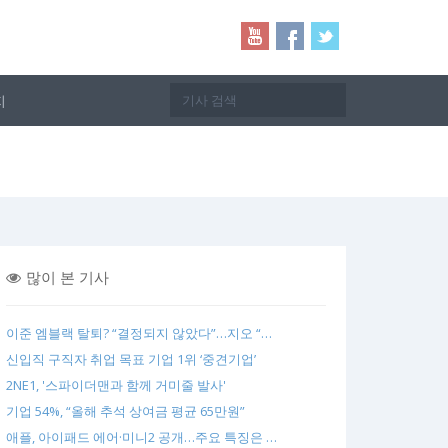
지
많이 본 기사
이준 엠블랙 탈퇴? “결정되지 않았다”…지오 “…
신입직 구직자 취업 목표 기업 1위 ‘중견기업’
2NE1, '스파이더맨과 함께 거미줄 발사'
기업 54%, “올해 추석 상여금 평균 65만원”
애플, 아이패드 에어·미니2 공개…주요 특징은 …