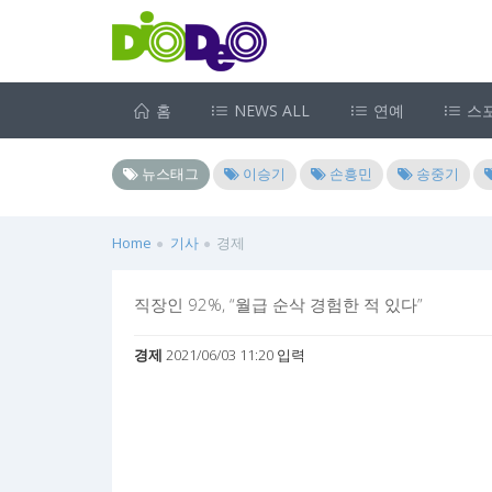
홈
NEWS ALL
연예
스
뉴스태그
이승기
손흥민
송중기
Home
기사
경제
직장인 92%, “월급 순삭 경험한 적 있다”
경제
2021/06/03 11:20 입력