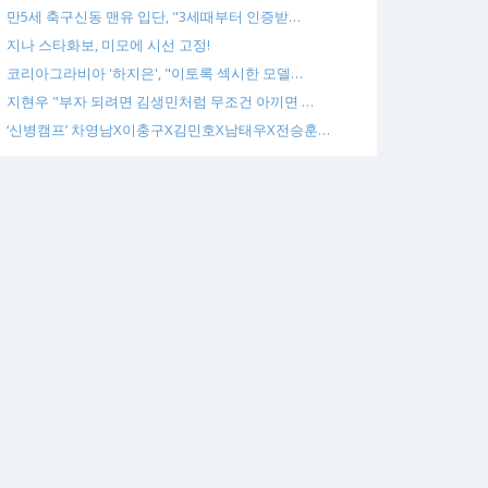
만5세 축구신동 맨유 입단, "3세때부터 인증받…
지나 스타화보, 미모에 시선 고정!
코리아그라비아 '하지은', "이토록 섹시한 모델…
지현우 "부자 되려면 김생민처럼 무조건 아끼면 …
‘신병캠프’ 차영남X이충구X김민호X남태우X전승훈…