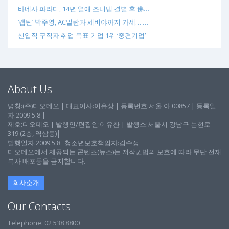
바네사 파라디, 14년 열애 조니뎁 결별 후 佛…
‘캡틴’ 박주영, AC밀란과 세비야까지 가세… …
신입직 구직자 취업 목표 기업 1위 ‘중견기업’
About Us
명칭:(주)디오데오 | 대표이사:이유상 | 등록번호:서울 아 00857 | 등록일
자:2009.5.8 |
제호:디오데오 | 발행인/편집인:이유찬 | 발행소:서울시 강남구 논현로
319 (2층, 역삼동)│
발행일자:2009.5.8│청소년보호책임자:김수정
디오데오에서 제공되는 콘텐츠(뉴스)는 저작권법의 보호에 따라 무단 전재
복사 배포등을 금지합니다.
회사소개
Our Contacts
Telephone: 02 538 8800