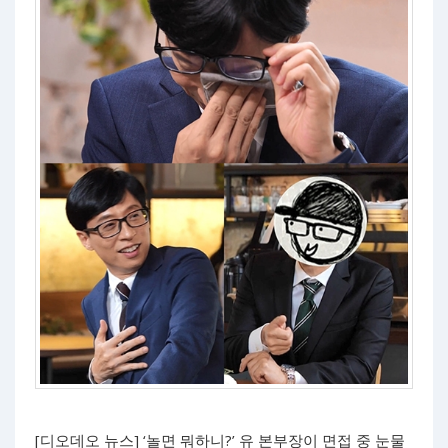
[디오데오 뉴스] ‘놀면 뭐하니?’ 유 본부장이 면접 중 눈물