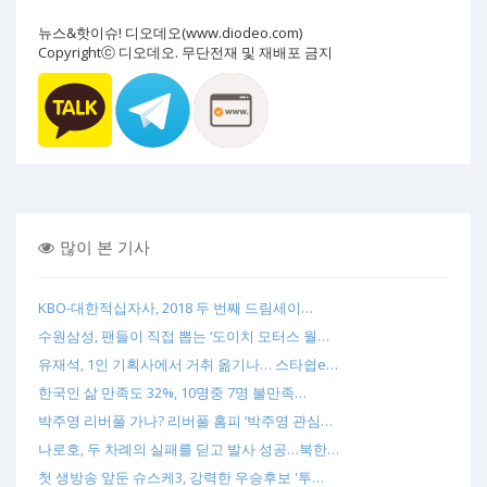
뉴스&핫이슈! 디오데오(www.diodeo.com)
Copyrightⓒ 디오데오. 무단전재 및 재배포 금지
많이 본 기사
KBO-대한적십자사, 2018 두 번째 드림세이…
수원삼성, 팬들이 직접 뽑는 ‘도이치 모터스 월…
유재석, 1인 기획사에서 거취 옮기나… 스타쉽e…
한국인 삶 만족도 32%, 10명중 7명 불만족…
박주영 리버풀 가나? 리버풀 홈피 ‘박주영 관심…
나로호, 두 차례의 실패를 딛고 발사 성공…북한…
첫 생방송 앞둔 슈스케3, 강력한 우승후보 '투…