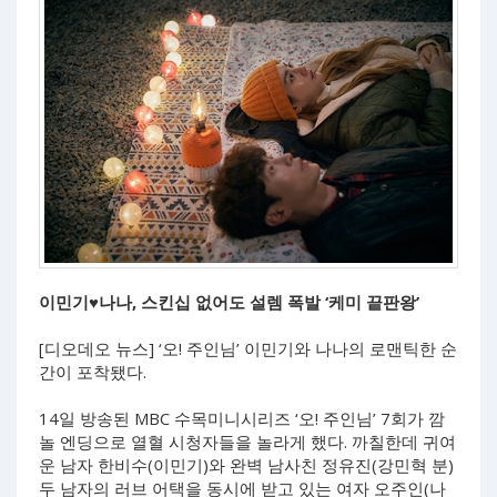
이민기♥나나, 스킨십 없어도 설렘 폭발 ‘케미 끝판왕’
[디오데오 뉴스] ‘오! 주인님’ 이민기와 나나의 로맨틱한 순
간이 포착됐다.
14일 방송된 MBC 수목미니시리즈 ‘오! 주인님’ 7회가 깜
놀 엔딩으로 열혈 시청자들을 놀라게 했다. 까칠한데 귀여
운 남자 한비수(이민기)와 완벽 남사친 정유진(강민혁 분)
두 남자의 러브 어택을 동시에 받고 있는 여자 오주인(나