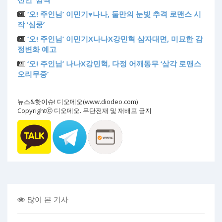
‘오! 주인님’ 이민기♥나나, 둘만의 눈빛 추격 로맨스 시
작 ‘심쿵’
‘오! 주인님’ 이민기X나나X강민혁 삼자대면, 미묘한 감
정변화 예고
‘오! 주인님’ 나나X강민혁, 다정 어깨동무 ‘삼각 로맨스
오리무중’
뉴스&핫이슈! 디오데오(www.diodeo.com)
Copyrightⓒ 디오데오. 무단전재 및 재배포 금지
많이 본 기사