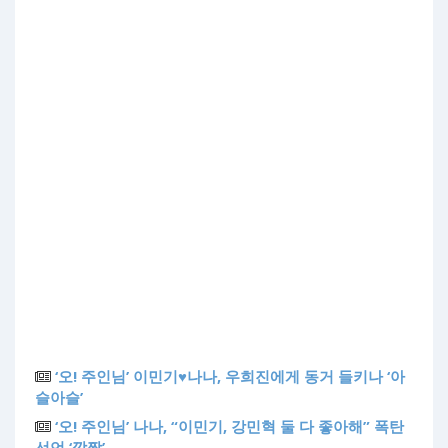
‘오! 주인님’ 이민기♥나나, 우희진에게 동거 들키나 ‘아
슬아슬’
‘오! 주인님’ 나나, “이민기, 강민혁 둘 다 좋아해” 폭탄
선언 ‘깜짝’