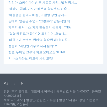
정인아, 스카이다이빙 중 사고로 사망…발견 당시…
'상하이' 공리, 아시아 배우의 할리우드 진출 …
'이청용은 한국의 베컴', CF촬영 장면 공개…
김태희, 양동근 주연의 '그랑프리' 감동적인 티…
제주의 팬서비스, 자체 연습경기 생중계…“TEA…
“힙합 레전드가 왔다” DJ 프리미어, 오늘(1…
'티끌모아 로맨스' 한예슬, 청순한 패션! 티끌…
정용화, '내년엔 가수로 다시 올께요'
한별, 두메인 크루와 지코 오디오쇼 ‘THINK…
지나 스타화보, 미모에 시선 고정!
About Us
명칭:(주)디오데오 | 대표이사:이유상 | 등록번호:서울 아 00857 | 등록일
자:2009.5.8 |
제호:디오데오 | 발행인/편집인:이유찬 | 발행소:서울시 강남구 논현로
319 (2층, 역삼동)│