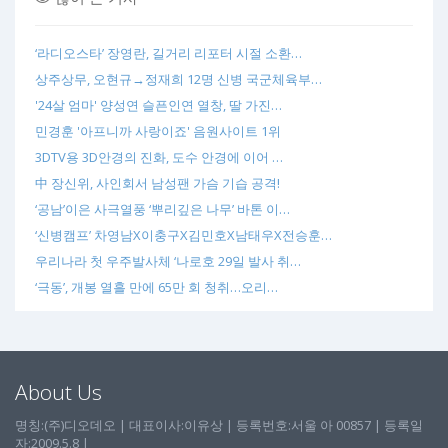
‘라디오스타’ 장영란, 길거리 리포터 시절 소환…
상주상무, 오현규→정재희 12명 신병 국군체육부…
'24살 엄마' 양성연 슬픈인연 열창, 딸 가진…
민경훈 '아프니까 사랑이죠' 음원사이트 1위
3DTV용 3D안경의 진화, 도수 안경에 이어 …
中 장신위, 사인회서 남성팬 가슴 기습 공격!
‘공남’이은 사극열풍 ‘뿌리깊은 나무’ 바톤 이…
‘신병캠프’ 차영남X이충구X김민호X남태우X전승훈…
우리나라 첫 우주발사체 ‘나로호 29일 발사 취…
‘극동’, 개봉 열흘 만에 65만 회 청취…오리…
About Us
명칭:(주)디오데오 | 대표이사:이유상 | 등록번호:서울 아 00857 | 등록일
자:2009.5.8 |