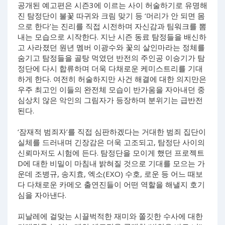
공개된 예고편은 시즌3에 이르는 사이 허술하기로 유명해
진 탐정단이 불꽃 따귀와 크림 맞기 등 ‘머리가 안 되면 몸
으로 한다’는 진리를 직접 시전하며 자신감과 팀워크를 뽐
내는 모습으로 시작한다. 지난 시즌 동료 탐정들을 배신하
고 사라졌던 원년 멤버 이광수와 꽃의 살인마라는 정체를
숨기고 탐정들을 골탕 먹였던 반전의 주인공 이승기가 탐
정단에 다시 합류하며 더욱 다채로운 케미스트리를 기대
하게 한다. 여전히 허술하지만 사건 해결에 대한 의지만은
우주 최고인 이들의 완전체 모습이 반가움을 자아내던 중
심상치 않은 악인의 그림자가 등장하며 분위기는 급반전
된다.
‘잠재적 범죄자’를 직접 심판하겠다는 거대한 범죄 집단이
실체를 드러내며 긴장감은 더욱 고조되고, 탐정단 사이의
신뢰마저도 시험에 든다. 탐정단을 모이게 했던 프로젝트
D에 대한 비밀이 마침내 밝혀질 것으로 기대를 모으는 가
운데 조병규, 송지효, 엑소(EXO) 수호, 로운 등 어느 때보
다 다채로운 카메오 출연진들이 어떤 역할을 해낼지 호기
심을 자아낸다.
피날레에 걸맞는 시끌벅적한 재미와 쫄깃한 수사에 대한