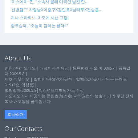
'미스에이' 민, "소속사 몰래 미국인 남친 만…
‘신병캠프’ 차영남X이충구X김민호X남태우X전승훈…
지나 스타화보, 미모에 시선 고정!
황우슬혜, "오늘의 컬러는 블랙!!"
About Us
명칭:(주)디오데오 | 대표이사:이유상 | 등록번호:서울 아 00857 | 등록일
자:2009.5.8 |
제호:디오데오 | 발행인/편집인:이유찬 | 발행소:서울시 강남구 논현로
319 (2층, 역삼동)│
발행일자:2009.5.8│청소년보호책임자:김수정
디오데오에서 제공되는 콘텐츠(뉴스)는 저작권법의 보호에 따라 무단 전재
복사 배포등을 금지합니다.
회사소개
Our Contacts