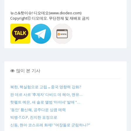
뉴스&핫이슈! 디오데오(www.diodeo.com)
Copyrightⓒ 디오데오. 무단전재 및 재배포 금지
많이 본 기사
북한, 핵실험으로 고립→중국 영향력 강화?
판 데르 사르 ‘후계자’ 다비드 데 헤아, 맨유…
핫펠트 예은, 새 솔로 앨범 ‘마이네’ 발매 “…
'동안' 황신혜, 공주다운 상큼 매력
빅뱅-T.O.P, 진지한 표정으로
신동, 현아 코스프레 화제! "여장돌로 군림하나?"