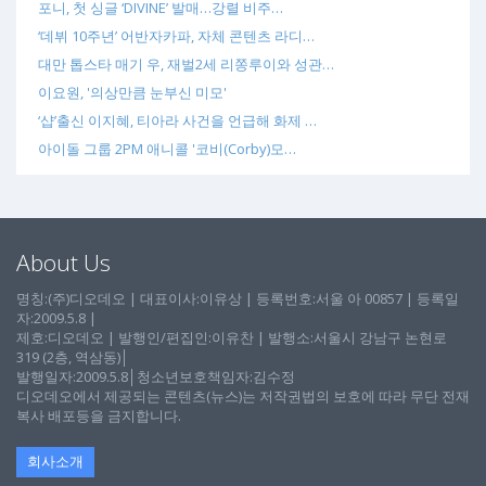
포니, 첫 싱글 ‘DIVINE’ 발매…강렬 비주…
‘데뷔 10주년’ 어반자카파, 자체 콘텐츠 라디…
대만 톱스타 매기 우, 재벌2세 리쫑루이와 성관…
이요원, '의상만큼 눈부신 미모'
‘샵’출신 이지혜, 티아라 사건을 언급해 화제 …
아이돌 그룹 2PM 애니콜 '코비(Corby)모…
About Us
명칭:(주)디오데오 | 대표이사:이유상 | 등록번호:서울 아 00857 | 등록일
자:2009.5.8 |
제호:디오데오 | 발행인/편집인:이유찬 | 발행소:서울시 강남구 논현로
319 (2층, 역삼동)│
발행일자:2009.5.8│청소년보호책임자:김수정
디오데오에서 제공되는 콘텐츠(뉴스)는 저작권법의 보호에 따라 무단 전재
복사 배포등을 금지합니다.
회사소개