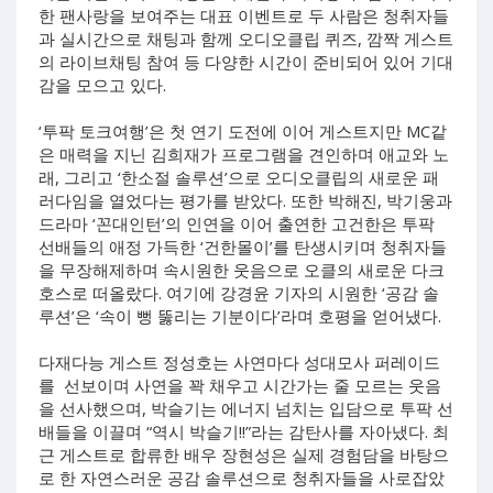
한 팬사랑을 보여주는 대표 이벤트로 두 사람은 청취자들
과 실시간으로 채팅과 함께 오디오클립 퀴즈, 깜짝 게스트
의 라이브채팅 참여 등 다양한 시간이 준비되어 있어 기대
감을 모으고 있다.
‘투팍 토크여행’은 첫 연기 도전에 이어 게스트지만 MC같
은 매력을 지닌 김희재가 프로그램을 견인하며 애교와 노
래, 그리고 ‘한소절 솔루션’으로 오디오클립의 새로운 패
러다임을 열었다는 평가를 받았다. 또한 박해진, 박기웅과
드라마 ‘꼰대인턴’의 인연을 이어 출연한 고건한은 투팍
선배들의 애정 가득한 ‘건한몰이’를 탄생시키며 청취자들
을 무장해제하며 속시원한 웃음으로 오클의 새로운 다크
호스로 떠올랐다. 여기에 강경윤 기자의 시원한 ‘공감 솔
루션’은 ‘속이 뻥 뚫리는 기분이다’라며 호평을 얻어냈다.
다재다능 게스트 정성호는 사연마다 성대모사 퍼레이드
를 선보이며 사연을 꽉 채우고 시간가는 줄 모르는 웃음
을 선사했으며, 박슬기는 에너지 넘치는 입담으로 투팍 선
배들을 이끌며 “역시 박슬기!!”라는 감탄사를 자아냈다. 최
근 게스트로 합류한 배우 장현성은 실제 경험담을 바탕으
로 한 자연스러운 공감 솔루션으로 청취자들을 사로잡았