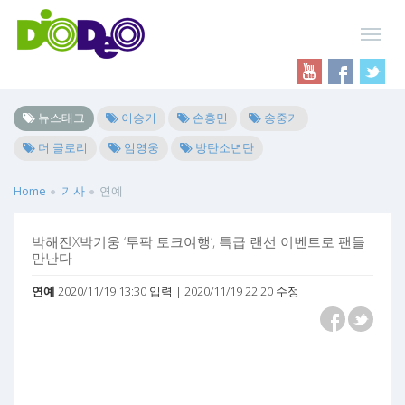
뉴스태그
이승기
손흥민
송중기
더 글로리
임영웅
방탄소년단
Home
기사
연예
박해진X박기웅 ‘투팍 토크여행’, 특급 랜선 이벤트로 팬들
만난다
연예
2020/11/19 13:30 입력 | 2020/11/19 22:20 수정