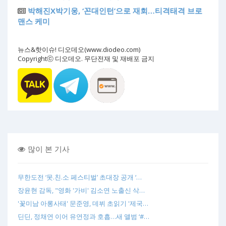
박해진X박기웅, ‘꼰대인턴’으로 재회…티격태격 브로
맨스 케미
뉴스&핫이슈! 디오데오(www.diodeo.com)
Copyrightⓒ 디오데오. 무단전재 및 재배포 금지
많이 본 기사
무한도전 ‘못.친.소 페스티벌’ 초대장 공개 ‘…
장윤현 감독, "영화 '가비' 김소연 노출신 삭…
'꽃미남 아롱사태' 문준영, 데뷔 초읽기 '제국…
딘딘, 정채연 이어 유연정과 호흡…새 앨범 ‘#…