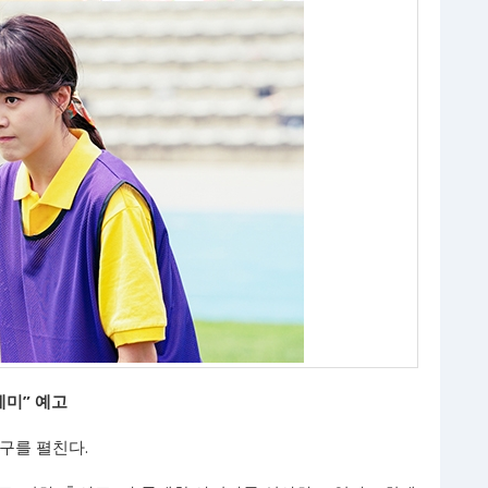
케미” 예고
피구를 펼친다.