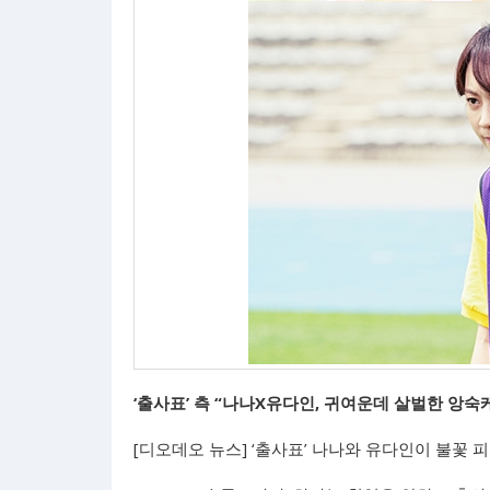
‘출사표’ 측 “나나X유다인, 귀여운데 살벌한 앙숙
[디오데오 뉴스] ‘출사표’ 나나와 유다인이 불꽃 