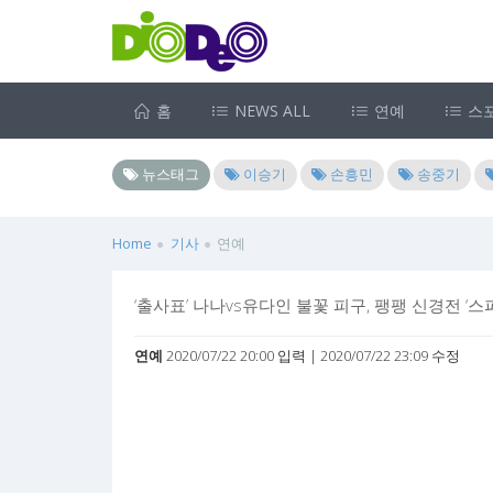
홈
NEWS ALL
연예
스
뉴스태그
이승기
손흥민
송중기
Home
기사
연예
‘출사표’ 나나vs유다인 불꽃 피구, 팽팽 신경전 ‘스
연예
2020/07/22 20:00 입력 | 2020/07/22 23:09 수정