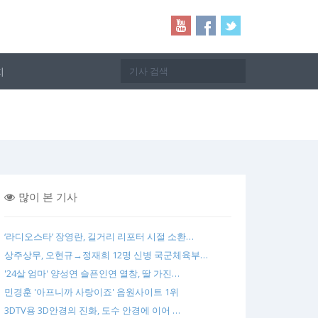
지
많이 본 기사
‘라디오스타’ 장영란, 길거리 리포터 시절 소환…
상주상무, 오현규→정재희 12명 신병 국군체육부…
'24살 엄마' 양성연 슬픈인연 열창, 딸 가진…
민경훈 '아프니까 사랑이죠' 음원사이트 1위
3DTV용 3D안경의 진화, 도수 안경에 이어 …