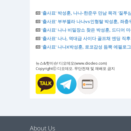
‘출사표’ 박성훈, 나나-한준우 만남 목격 ‘질투심
‘출사표’ 부부젤라 나나vs인형탈 박성훈, 좌
‘출사표’ 나나 비밀장소 찾은 박성훈, 드디어 마
‘출사표’ 나나, 역대급 사이다 골프채 엔딩 직후 
‘출사표’ 나나X박성훈, 로코감성 듬뿍 에필로그 
뉴스&핫이슈! 디오데오(www.diodeo.com)
Copyrightⓒ 디오데오. 무단전재 및 재배포 금지
About Us