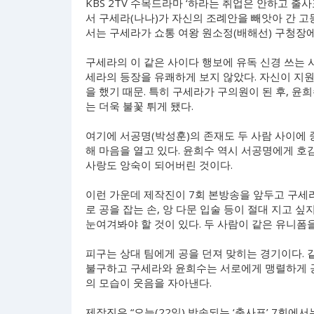
KBS 2TV 수목드라마 ‘하라는 취업은 안하고 출사
서 구세라(나나)가 자신의 조례안을 빼앗아 간 고
서는 구세라가 쇼통 여왕 원소정(배해선) 구청장에
구세라의 이 같은 사이다 행보에 유독 신경 쓰는 
세라의 등장을 유쾌하게 보지 않았다. 자신이 지
을 했기 때문. 특히 구세라가 구의원이 된 후, 
는 더욱 불꽃 튀게 됐다.
여기에 서공명(박성훈)의 존재도 두 사람 사이에
해 마음을 열고 있다. 윤희수 역시 서공명에게 호
사랑도 앙숙이 되어버린 것이다.
이런 가운데 제작진이 7회 본방송을 앞두고 구세
로 공을 잡는 손, 앙 다문 입술 등이 절대 지고 
눈여겨봐야 할 것이 있다. 두 사람이 같은 유니폼을 
피구는 상대 팀에게 공을 던져 맞히는 경기이다. 
불구하고 구세라와 윤희수는 서로에게 맹렬하게 공을
의 모습이 웃음을 자아낸다.
제작진은 “오늘(22일) 방송되는 ‘출사표’ 7회에