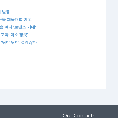
 발동’
충우돌 체육대회 예고
음 여나 ‘로맨스 기대’
포착 ‘미소 찡긋’
‘뭐야 뭐야, 설레잖아’
Our Contacts