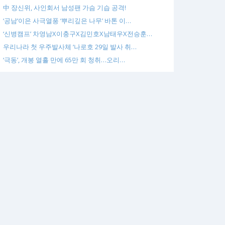
中 장신위, 사인회서 남성팬 가슴 기습 공격!
‘공남’이은 사극열풍 ‘뿌리깊은 나무’ 바톤 이…
‘신병캠프’ 차영남X이충구X김민호X남태우X전승훈…
우리나라 첫 우주발사체 ‘나로호 29일 발사 취…
‘극동’, 개봉 열흘 만에 65만 회 청취…오리…