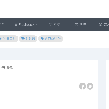
포츠
Flashback
포토
유튜브
공
더 글로리
임영웅
방탄소년단
파크 빠직’