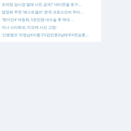
조여정 성시경 열애 사진 공개? '네티즌을 호구…
엄정화 주연 '베스트셀러' 본격 크로스오버 무비…
'렛미인4' 박동희, 5천만원 대수술 후 역대 …
지나 스타화보, 미모에 시선 고정!
‘신병캠프’ 차영남X이충구X김민호X남태우X전승훈…