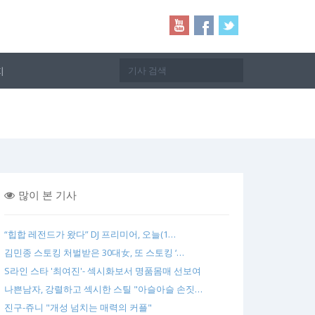
지
많이 본 기사
“힙합 레전드가 왔다” DJ 프리미어, 오늘(1…
김민종 스토킹 처벌받은 30대女, 또 스토킹 ‘…
S라인 스타 '최여진'- 섹시화보서 명품몸매 선보여
나쁜남자, 강렬하고 섹시한 스틸 "아슬아슬 손짓…
진구-쥬니 "개성 넘치는 매력의 커플"