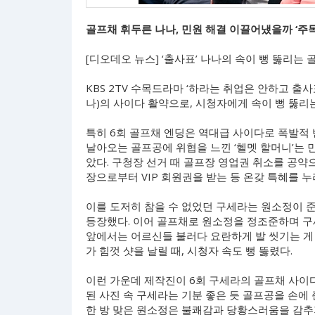
골프채 휘두른 나나, 민원 해결 이끌어냈을까 ‘주목
[디오데오 뉴스] ‘출사표’ 나나의 속이 뻥 뚫리는 
KBS 2TV 수목드라마 ‘하라는 취업은 안하고 출사
나)의 사이다 활약으로, 시청자에게 속이 뻥 뚫리
특히 6회 골프채 엔딩은 역대급 사이다로 폭발적 
날아오는 골프공에 위협을 느낀 ‘헬멧 할머니’는
았다. 구청장 선거 때 골프장 영업권 취소를 공약
장으로부터 VIP 회원권을 받는 등 온갖 특혜를 누
이를 도저히 참을 수 없었던 구세라는 원소정이 
등장했다. 이어 골프채로 원소정을 정조준하며 구
앞에서는 어르신들 불러다 요란하게 발 씻기는 게
가 힘껏 샷을 날릴 때, 시청자 속도 뻥 뚫렸다.
이런 가운데 제작진이 6회 구세라의 골프채 사이다
된 사진 속 구세라는 기분 좋은 듯 골프공을 손에
한 방 맞은 원소정은 불쾌감과 당황스러움을 감추