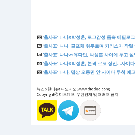
‘출사표’ 나나X박성훈, 로코감성 듬뿍 에필로그 
‘출사표’ 나나, 골프채 휘두르며 카리스마 작렬 
‘출사표’ 나나vs유다인, 박성훈 사이에 두고 살
‘출사표’ 나나X박성훈, 본격 로코 장전…사이
‘출사표’ 나나, 밉상 오동민 앞 사이다 투척 예고 
뉴스&핫이슈! 디오데오(www.diodeo.com)
Copyrightⓒ 디오데오. 무단전재 및 재배포 금지