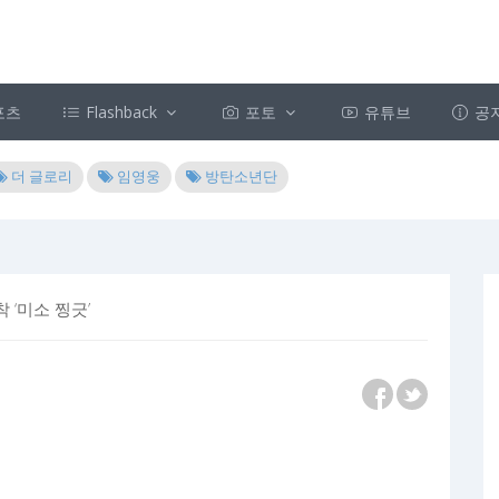
포츠
Flashback
포토
유튜브
공
더 글로리
임영웅
방탄소년단
 ‘미소 찡긋’