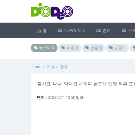
홈
NEWS ALL
연예
스
뉴스태그
이승기
손흥민
송중기
Home
기사
연예
‘출사표’ 나나, 역대급 사이다 골프채 엔딩 직후 포착
연예
2020/07/21 13:50 입력