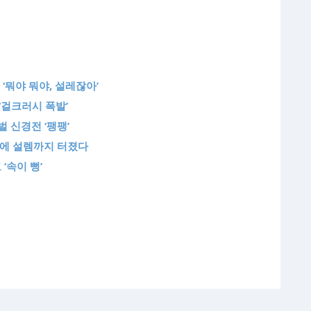
‘뭐야 뭐야, 설레잖아’
‘걸크러시 폭발’
벌 신경전 ‘팽팽’
다에 설렘까지 터졌다
‘속이 뻥’