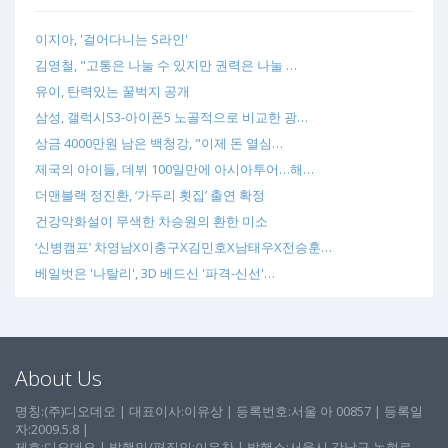
이지아, '걸어다니는 S라인'
김영철, "고통은 나눌 수 있지만 권력은 나눌 …
유이, 탄력있는 꿀벅지 공개
삼성, 갤럭시S3-아이폰5 노골적으로 비교한 광…
상금 4000만원 남은 백청강, "이제 돈 열심…
제국의 아이들, 데뷔 100일만에 아시아투어…해…
더맨블랙 정진환, ‘가두리 횟집’ 출연 확정
건강악화설이 무색한 차승원의 환한 미소
‘신병캠프’ 차영남X이충구X김민호X남태우X전승훈…
베일벗은 '나탈리', 3D 베드신 '파격-신선'…
About Us
명칭:(주)디오데오 | 대표이사:이유상 | 등록번호:서울 아 00857 | 등록일
자:2009.5.8 |
제호:디오데오 | 발행인/편집인:이유찬 | 발행소:서울시 강남구 논현로