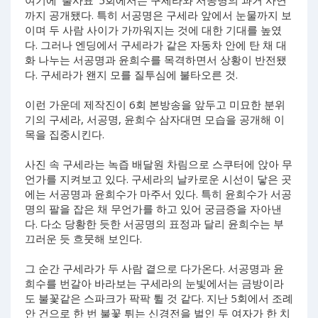
까지 공개됐다. 특히 서공명은 구세라 앞에서 눈물까지 보
이며 두 사람 사이가 가까워지는 것에 대한 기대를 높였
다. 그러나 엔딩에서 구세라가 같은 자동차 안에 탄 채 대
화 나누는 서공명과 윤희수를 목격하면서 상황이 반전됐
다. 구세라가 왠지 모를 질투심에 불타오른 것.
이런 가운데 제작진이 6회 본방송을 앞두고 미묘한 분위
기의 구세라, 서공명, 윤희수 삼자대면 모습을 공개해 이
목을 집중시킨다.
사진 속 구세라는 녹즙 배달원 차림으로 스쿠터에 앉아 무
언가를 지켜보고 있다. 구세라의 날카로운 시선이 닿은 곳
에는 서공명과 윤희수가 마주서 있다. 특히 윤희수가 서공
명의 팔을 잡은 채 무언가를 하고 있어 궁금증을 자아낸
다. 다소 당황한 듯한 서공명의 표정과 달리 윤희수는 부
끄러운 듯 흐뭇해 보인다.
그 순간 구세라가 두 사람 곁으로 다가온다. 서공명과 윤
희수를 번갈아 바라보는 구세라의 눈빛에서는 금방이라
도 불꽃같은 스파크가 팍팍 튈 것 같다. 지난 5회에서 조례
안 건으로 한 번 불꽃 튀는 신경전을 벌인 두 여자가 한 치