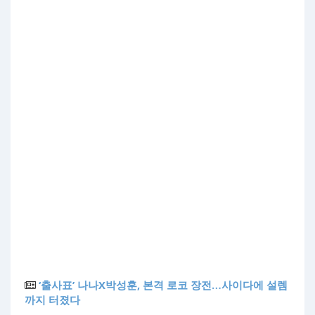
‘출사표’ 나나X박성훈, 본격 로코 장전…사이다에 설렘
까지 터졌다