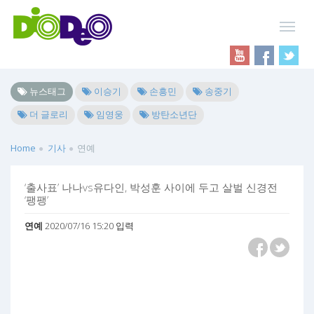
뉴스태그
이승기
손흥민
송중기
더 글로리
임영웅
방탄소년단
Home
기사
연예
‘출사표’ 나나vs유다인, 박성훈 사이에 두고 살벌 신경전
‘팽팽’
연예
2020/07/16 15:20 입력