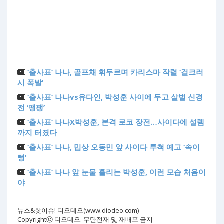
‘출사표’ 나나, 골프채 휘두르며 카리스마 작렬 ‘걸크러
시 폭발’
‘출사표’ 나나vs유다인, 박성훈 사이에 두고 살벌 신경
전 ‘팽팽’
‘출사표’ 나나X박성훈, 본격 로코 장전…사이다에 설렘
까지 터졌다
‘출사표’ 나나, 밉상 오동민 앞 사이다 투척 예고 ‘속이
뻥’
‘출사표’ 나나 앞 눈물 흘리는 박성훈, 이런 모습 처음이
야
뉴스&핫이슈! 디오데오(www.diodeo.com)
Copyrightⓒ 디오데오. 무단전재 및 재배포 금지