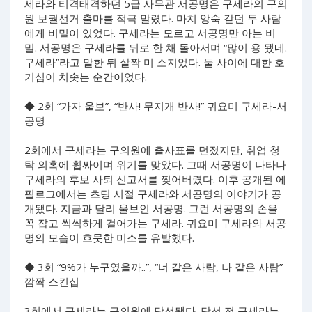
세라와 티격태격하던 5급 사무관 서공명은 구세라의 구의
원 보궐선거 출마를 적극 말렸다. 마치 앙숙 같던 두 사람
에게 비밀이 있었다. 구세라는 모르고 서공명만 아는 비
밀. 서공명은 구세라를 뒤로 한 채 돌아서며 “많이 용 됐네.
구세라”라고 말한 뒤 살짝 미 소지었다. 둘 사이에 대한 호
기심이 치솟는 순간이었다.
◆ 2회 “가자 울보”, “반사! 무지개 반사!” 귀요미 구세라-서
공명
2회에서 구세라는 구의원에 출사표를 던졌지만, 취업 청
탁 의혹에 휩싸이며 위기를 맞았다. 그때 서공명이 나타나
구세라의 후보 사퇴 신고서를 찢어버렸다. 이후 공개된 에
필로그에서는 초딩 시절 구세라와 서공명의 이야기가 공
개됐다. 지금과 달리 울보인 서공명. 그런 서공명의 손을
꼭 잡고 씩씩하게 걸어가는 구세라. 귀요미 구세라와 서공
명의 모습이 흐뭇한 미소를 유발했다.
◆ 3회 “9%가 누구였을까..”, “너 같은 사람, 나 같은 사람”
깜짝 스킨십
3회에서 구세라는 구의원에 당선됐다. 당선 전 구세라는