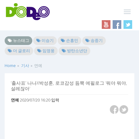
뉴스태그
이승기
손흥민
송중기
더 글로리
임영웅
방탄소년단
Home
기사
연예
‘출사표’ 나나X박성훈, 로코감성 듬뿍 에필로그 ‘뭐야 뭐야,
설레잖아’
연예
2020/07/20 16:20 입력