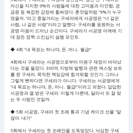
자신을 지지한 9%의 사람들에 대한 고마움과 미안함, 궁
금증 등 복잡한 감정에 휩싸였다. 혼잣말처럼 “9%가 누구
였을까..”라고 중얼거리는 구세라에게 서공명은 “너 같은
사람, 나 같은 사람”이라고 말했다. 구세라를 응원하는 서
공명 마음이 드러난 순간이다. 구세라가 서공명 어깨에 기
대 잠든 깜짝 스킨십이 설렘 포인트.
◆ 4회 “내 목표는 하나야, 돈. 머니.. 월급!”
4회에서 구세라는 서공명으로부터 마원구 재정이 바닥났
다는 것을 들었다. 300억 지방채 발행과 관련 캐스팅 보트
를 쥔 구세라. 묵직한 책임감에 힘겨워할 것인가. 그러나
그렇게 뻔하다면 구세라가 아니다. 구세라는 서공명에게
“내 목표는 하나야, 돈, 머니.. 월급!”이라고 외쳤다. 답답한
서공명과 열 받은 구세라. 이렇게 다른데, 달라서 또 잘 맞
는 두 사람인 것일까.
◆ 5회 서공명, 구세라 첫 조례 통과 기념 케이크 선물 “알
잖아. 내가”
5회에서 구세라는 첫 조례안을 도둑맞았다. 낙심한 구세