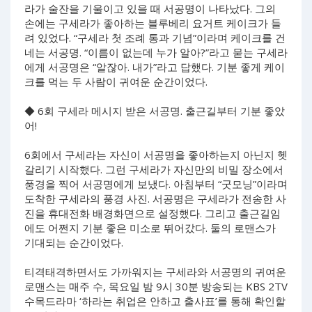
라가 술잔을 기울이고 있을 때 서공명이 나타났다. 그의
손에는 구세라가 좋아하는 블루베리 요거트 케이크가 들
려 있었다. “구세라 첫 조례 통과 기념”이라며 케이크를 건
네는 서공명. “이름이 없는데 누가 알아?”라고 묻는 구세라
에게 서공명은 “알잖아. 내가”라고 답했다. 기분 좋게 케이
크를 먹는 두 사람이 귀여운 순간이었다.
◆ 6회 구세라 메시지 받은 서공명. 출근길부터 기분 좋았
어!
6회에서 구세라는 자신이 서공명을 좋아하는지 아닌지 헷
갈리기 시작했다. 그런 구세라가 자신만의 비밀 장소에서
풍경을 찍어 서공명에게 보냈다. 아침부터 “굿모닝”이라며
도착한 구세라의 풍경 사진. 서공명은 구세라가 전송한 사
진을 휴대전화 배경화면으로 설정했다. 그리고 출근길임
에도 어쩐지 기분 좋은 미소로 뛰어갔다. 둘의 로맨스가
기대되는 순간이었다.
티격태격하면서도 가까워지는 구세라와 서공명의 귀여운
로맨스는 매주 수, 목요일 밤 9시 30분 방송되는 KBS 2TV
수목드라마 ‘하라는 취업은 안하고 출사표’를 통해 확인할