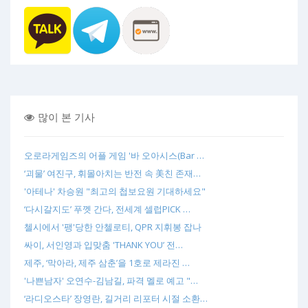
많이 본 기사
오로라게임즈의 어플 게임 '바 오아시스(Bar …
‘괴물’ 여진구, 휘몰아치는 반전 속 美친 존재…
'아테나' 차승원 "최고의 첩보요원 기대하세요"
‘다시갈지도’ 푸껫 간다, 전세계 셀럽PICK …
첼시에서 '팽'당한 안첼로티, QPR 지휘봉 잡나
싸이, 서인영과 입맞춤 'THANK YOU’ 전…
제주, ‘막아라, 제주 삼춘’을 1호로 제라진 …
'나쁜남자' 오연수-김남길, 파격 멜로 예고 "…
‘라디오스타’ 장영란, 길거리 리포터 시절 소환…