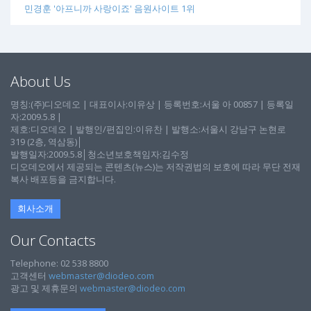
민경훈 '아프니까 사랑이죠' 음원사이트 1위
About Us
명칭:(주)디오데오 | 대표이사:이유상 | 등록번호:서울 아 00857 | 등록일
자:2009.5.8 |
제호:디오데오 | 발행인/편집인:이유찬 | 발행소:서울시 강남구 논현로
319 (2층, 역삼동)│
발행일자:2009.5.8│청소년보호책임자:김수정
디오데오에서 제공되는 콘텐츠(뉴스)는 저작권법의 보호에 따라 무단 전재
복사 배포등을 금지합니다.
회사소개
Our Contacts
Telephone: 02 538 8800
고객센터
webmaster@diodeo.com
광고 및 제휴문의
webmaster@diodeo.com