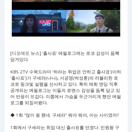
[디오데오 뉴스] ‘출사표’ 에필로그에는 로코 감성이 듬뿍
담겨있다.
KBS 2TV 수목드라마 ‘하라는 취업은 안하고 출사표’(이하
‘출사표’)가 구세라(나나), 서공명(박성훈)의 러블리한 로
코로 핑크빛 설렘을 선사하고 있다. 특히 매회 엔딩 직후
공개되는 에필로그는 이들의 로맨스 감성을 듬뿍 담고 있
어 반응이 뜨겁다. 이쯤에서 가슴을 두근거리게 했던 에필
로그를 되짚어봤다.
◆ 1회 “많이 용 됐네. 구세라” 뭐야 뭐야, 아는 사이였어?
1회에서 구세라는 취업 대신 출사표를 던졌다. 민원왕 구